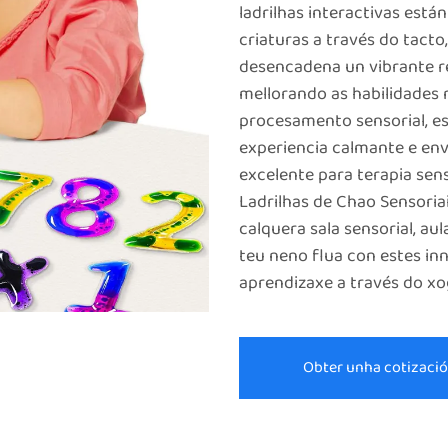
ladrilhas interactivas está
criaturas a través do tact
desencadena un vibrante r
mellorando as habilidades 
procesamento sensorial, es
experiencia calmante e en
excelente para terapia senso
Ladrilhas de Chao Sensoria
calquera sala sensorial, au
teu neno flua con estes i
aprendizaxe a través do xo
Obter unha cotizaci