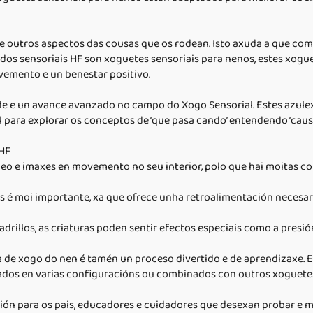
e outros aspectos das cousas que os rodean. Isto axuda a que comp
uidos sensoriais HF son xoguetes sensoriais para nenos, estes xog
emento e un benestar positivo.
e e un avance avanzado no campo do Xogo Sensorial. Estes azulex
l para explorar os conceptos de ‘que pasa cando’ entendendo ‘causa
 HF
heo e imaxes en movemento no seu interior, polo que hai moitas 
pés é moi importante, xa que ofrece unha retroalimentación necesar
drillos, as criaturas poden sentir efectos especiais como a presi
ea de xogo do nen é tamén un proceso divertido e de aprendizaxe. E
eñados en varias configuracións ou combinados con outros xoguetes 
ción para os pais, educadores e cuidadores que desexan probar e me