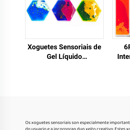
Xoguetes Sensoriais de
6
Gel Líquido
Inte
Personalizados
Non
Actividades Montessori
Ed
3D Xoguetes Táctiles de
Escad
Gel TPU Para Nenos
Tap
Autistas Alivio da
Ansiedade
Os xoguetes sensoriais son especialmente importante
do usuario e a incorporan dun xeito creativo. Estes x