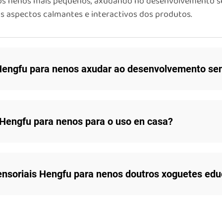
a os nenos máis pequenos, axudando no desenvolvemento s
s aspectos calmantes e interactivos dos produtos.
engfu para nenos axudar ao desenvolvemento sens
 Hengfu para nenos para o uso en casa?
ensoriais Hengfu para nenos doutros xoguetes edu