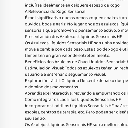
incluírse idealmente en calquera espazo de xogo.
A Relevancia do Xogo Sensorial
É moi significativo que os nenos xoguen coa textura 
ouvidos, boca e nariz. No lugar onde os azulexos líq
sensoriais que promoven o pensamento activo, o mov
Presentación dos Azulexos Líquidos Sensoriais HF
Os Azulexos Líquidos Sensoriais HF son unha novidad
move e cambia con cada paso. Este tipo de xogo é úti
tamén ten un gran valor de entretenimento.
Beneficios dos Azulelos de Chao Líquidos Sensoriais
Estimulación Visual: Todos os azulexos teñen un rec
usuario e a entrenar o seguemento visual.
Exploración táctil: O líquido fluícente debaixo dos 
o domino dos movementos.
Aprendizaxe interactiva: Movendo e empurrando os la
Como integrar os Ladrillos Líquidos Sensoriais HF
Incorporar os Ladrillos Líquidos Sensoriais HF na ár
escolas, centros de terapia, etc. Pero poden ser dis
seu sentío.
Os Azulejos Líquidos Sensoriais HF son a mellor solu