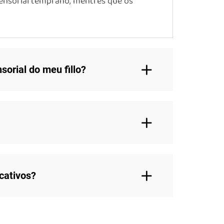
ensorial temprano, mentres que os
orial do meu fillo?
cativos?