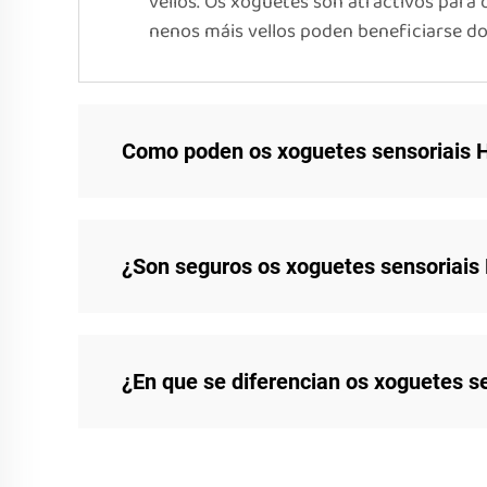
vellos. Os xoguetes son atractivos par
nenos máis vellos poden beneficiarse do
Como poden os xoguetes sensoriais H
¿Son seguros os xoguetes sensoriais
¿En que se diferencian os xoguetes s