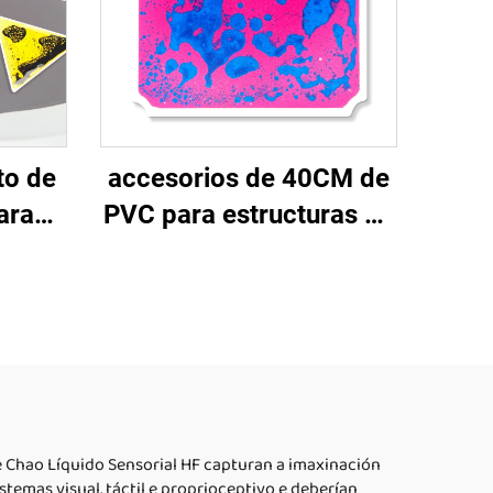
to de
accesorios de 40CM de
ara
PVC para estructuras de
smo
escalada infantil,
o de
seguros y fiables,
ori
juguetes de extrusión,
 de
láminas sensoriales
Anos
líquidas para suelos
para niños de 0-14 años
e Chao Líquido Sensorial HF capturan a imaxinación
temas visual, táctil e proprioceptivo e deberían