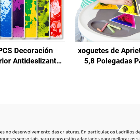
PCS Decoración
xoguetes de Aprie
rior Antideslizante
5,8 Polegadas P
 Tóxico Xoguetes
Nenos con Auti
ucativos Infantís
Xuguete de Alivi
a de Soalo Líquido
Estrés Montess
ete Sensorial Para
Sensorial Suave
Nños Autistas
Goma Para 2-6 
s no desenvolvemento das criaturas. En particular, os Ladrillos d
oguetes sensoriais para nenos están adaptados para mellorar os sis