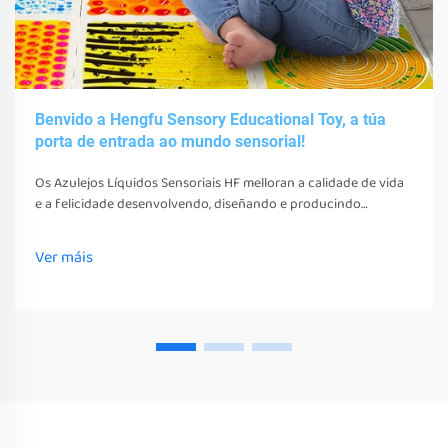
Benvido a Hengfu Sensory Educational Toy, a túa
porta de entrada ao mundo sensorial!
Os Azulejos Líquidos Sensoriais HF melloran a calidade de vida
e a felicidade desenvolvendo, diseñando e producindo
diversos xoguetes, ferramentas e equipos sensoriais. Estes
xoguetes, ferramentas e equipos non só estimulan os seus
Ver máis
sentidos