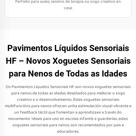
Perfeito para aulas, sesións de terapia ou xogo creativo en
casa.
Pavimentos Líquidos Sensoriais
HF – Novos Xoguetes Sensoriais
para Nenos de Todas as Idades
Os Pavimentos Líquidos Sensoriais HF son novos xoguetes sensoriais
para nenos de todas as idades deseñados para mellorar o xogo
creativo e o desenvolvemento. Estes xoguetes sensoriais
multifuncións para nenos ofrecen unha estimulación visual vibrante e
un feedback táctil que fomentan a aprendizaxe a través do
movemento. Ideais para uso en escolas infantís e guarderías, estes
xoguetes sensoriais para nenos son recomendados por pais e
educadores.