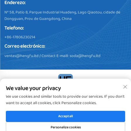
Enderezo:
Nº 58, Patío 8, Parque Industrial Huadeng, Lago Qiaotou, cidade de
Dongguan, Prov. de Guangdong, China
Telefono:
+86-17806230214
Correo electrónico:
ventas@hengfu.ltd
/ Contact E-maill:
soda@hengfu.ltd
We value your privacy
Dereitos de autor © 2024, Dongguan Hengfu Plastic Products Co.,
We use cookies and similar tools to provide our services. If you don't
Ltd. Todos os dereitos reservados
Política de privacidade
want to accept all cookies, click Personalize cookies.
Accept all
Personalize cookies