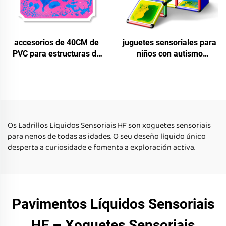
accesorios de 40CM de
juguetes sensoriales para
PVC para estructuras de
niños con autismo
escalada infantil, seguros
baldosas sensoriales para
y fiables, juguetes de
el suelo baldosas de suelo
extrusión, láminas
líquido con forma
sensoriales líquidas para
cuadrada y bordes
suelos para niños de 0-14
redondeados baldosas
años
sensoriales de suelo
Os Ladrillos Líquidos Sensoriais HF son xoguetes sensoriais
líquido para niños
para nenos de todas as idades. O seu deseño líquido único
desperta a curiosidade e fomenta a exploración activa.
Pavimentos Líquidos Sensoriais
HF – Xoguetes Sensoriais