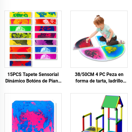
15PCS Tapete Sensorial
38/50CM 4 PC Peza en
Dinámico Botóns de Piano
forma de tarta, ladrillo
de Cantos Redondos
transparente con líquido
Interactivos Lava 15 Cores
en movemento, tapete de
Escada Líquida Conxunto
soalo para nños, xoguetes
de Ladrilhos de Chao
educativos para o
aprendizado de nños ao ar
libre