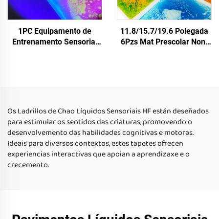
1PC Equipamento de
11.8/15.7/19.6 Polegada
Entrenamento Sensorial
6Pzs Mat Prescolar Non-
Xoguetes para Aliviar o
Slip Sensorial para
Estrés Líquido Sensorial
Pequenos, Conxunto de
con UV Alfombra
Ladrillos de Chao con
Sensorial Xoguetes Para
Líquido
Niños con Necessidades
Especiais Autismo
Os Ladrillos de Chao Líquidos Sensoriais HF están deseñados
para estimular os sentidos das criaturas, promovendo o
desenvolvemento das habilidades cognitivas e motoras.
Ideais para diversos contextos, estes tapetes ofrecen
experiencias interactivas que apoian a aprendizaxe e o
crecemento.