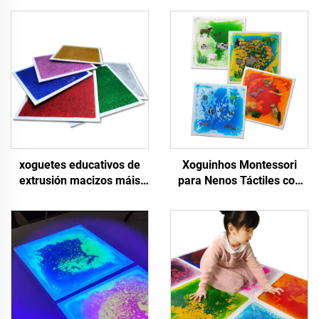
xoguetes educativos de
Xoguinhos Montessori
extrusión macizos máis
para Nenos Táctiles con
vendidos en 2024 para
Estampados de Animais
nenos, seguros, non
Tapetes Sensoriais
resbalantes, tapetes
Líquidos Para Aliviar
sensoriais de líquido
Ansiedade Adequados
QuickSand
para Autismo