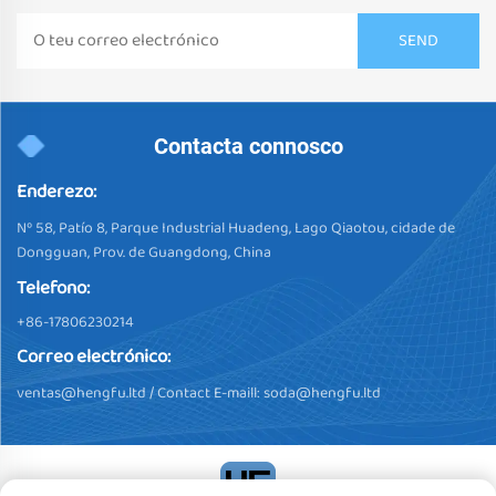
Contacta connosco
Enderezo:
Nº 58, Patío 8, Parque Industrial Huadeng, Lago Qiaotou, cidade de
Dongguan, Prov. de Guangdong, China
Telefono:
+86-17806230214
Correo electrónico:
ventas@hengfu.ltd
/ Contact E-maill:
soda@hengfu.ltd