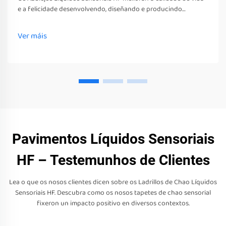
e a felicidade desenvolvendo, diseñando e producindo
diversos xoguetes, ferramentas e equipos sensoriais. Estes
xoguetes, ferramentas e equipos non só estimulan os seus
Ver máis
sentidos
Pavimentos Líquidos Sensoriais
HF – Testemunhos de Clientes
Lea o que os nosos clientes dicen sobre os Ladrillos de Chao Líquidos
Sensoriais HF. Descubra como os nosos tapetes de chao sensorial
fixeron un impacto positivo en diversos contextos.