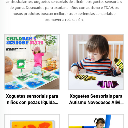
antiresbalantes, xoguetes sensoriais de silicón e xoguetes sensoriais
de goma. Desexados para axudar a nños con autismo e TDAH, os
nosos produtos buscan mellorar as experiencias sensoriais e
promover a relaxación.
Xoguetes sensoriais para
Xoguetes Sensoriais para
niños con pezas líquidas
Autismo Novedosos Alivio
para mellorar a vista e o
de Estrés Menos de 2
colorido, pode ser
Dólares Niños Autistas
ensamblado en interiores
Xuguete de Tubos Suaves
como tapetes sensoriais
Para Nenos