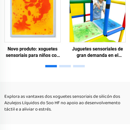
Novo produto: xoguetes
Juguetes sensoriales de
sensoriais para niños con
gran demanda en el
autismo, xoguetes de
extranjero para niños con
puzzle para niños,
autismo, juguetes de puzle
azulexos de piso líquidos
para guarderías, baldosas
luminosos en forma de
de suelo líquido con forma
cadrado
cuadrada y bordes
redondeados
Explora as vantaxes dos xoguetes sensoriais de silicón dos
Azulejos Líquidos do Soo HF no apoio ao desenvolvemento
táctil e a aliviar o estrés.