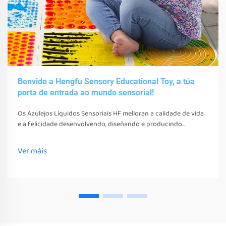
Benvido a Hengfu Sensory Educational Toy, a túa
porta de entrada ao mundo sensorial!
Os Azulejos Líquidos Sensoriais HF melloran a calidade de vida
e a felicidade desenvolvendo, diseñando e producindo
diversos xoguetes, ferramentas e equipos sensoriais. Estes
xoguetes, ferramentas e equipos non só estimulan os seus
Ver máis
sentidos