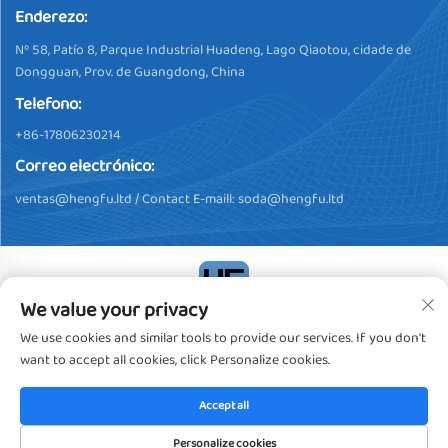
Enderezo:
Nº 58, Patío 8, Parque Industrial Huadeng, Lago Qiaotou, cidade de
Dongguan, Prov. de Guangdong, China
Telefono:
+86-17806230214
Correo electrónico:
ventas@hengfu.ltd
/ Contact E-maill:
soda@hengfu.ltd
We value your privacy
Dereitos de autor © 2024, Dongguan Hengfu Plastic Products Co.,
We use cookies and similar tools to provide our services. If you don't
Ltd. Todos os dereitos reservados
Política de privacidade
want to accept all cookies, click Personalize cookies.
Accept all
Personalize cookies