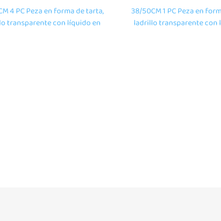
M 4 PC Peza en forma de tarta,
38/50CM 1 PC Peza en forma
llo transparente con líquido en
ladrillo transparente con 
mento, tapete de soalo para
movemento, tapete de so
, xoguetes educativos para o
nños, xoguetes educativ
endizado de nños ao ar libre
aprendizado de nños ao 