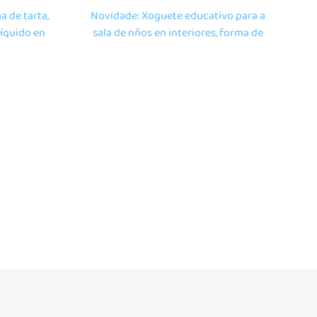
 de tarta,
Novidade: Xoguete educativo para a
líquido en
sala de nños en interiores, forma de
alo para
ventoinha, tiles de gel sensorial para
os para o
o aprendizaxe inicial
ar libre