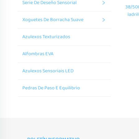
Serie De Deseño Sensorial
38/50C
ladri
Xoguetes De Borracha Suave
move
nños
Azulexos Texturizados
apr
Alfombras EVA
Azulexos Sensoriais LED
Pedras De Paso E Equilibrio