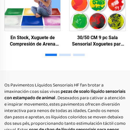
En Stock, Xuguete de
30/50 CM 9 pc Sala
Compresión de Arena
Sensorial Xoguetes para
Móvil para Niños, Axuda a
Autismo Terapia Redonda
Niños Autistas a Liberar
Alfombra Sensorial
Presión, Tejas de Solo
Infantil Xardín de Infancia
Líquido Sensorial
Conjunto de Ladrillos de
Suelo Líquido Redondo
Os Pavimentos Líquidos Sensoriais HF fan brotar a
imaxinación coas súas vivas
pezas de soalo líquido sensoriais
con estampado de animal
. Desexados para cativar a atención
e inspirar movemento, estes pavimentos ofrecen diversión
interactiva para nenos de todas as idades. Cando os nenos
dan pasos e apretan, os líquidos coloridos se moven debaixo
dos seus pés, proporcionando tanto estimulación táctil como
visual. Estes
soas de chan de líquido sensoriais para nenos