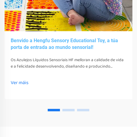
Benvido a Hengfu Sensory Educational Toy, a túa
porta de entrada ao mundo sensorial!
Os Azulejos Líquidos Sensoriais HF melloran a calidade de vida
e a felicidade desenvolvendo, diseñando e producindo
diversos xoguetes, ferramentas e equipos sensoriais. Estes
xoguetes, ferramentas e equipos non só estimulan os seus
Ver máis
sentidos