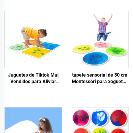
Juguetes de Tiktok Mui
tapete sensorial de 30 cm
Vendidos para Aliviar
Montessori para xoguetes
Estrés en Niños Autistas
educativos infantís lixos
con Luz Nocturna Acuario
reflectivos UV sensores
Cuadrado Sensorial
líquidos para xoguetes
Líquido
antiresistencia