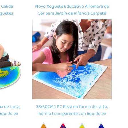
 Cálida
Novo Xoguete Educativo Alfombra de
oguetes
Cor para Jardín de Infancia Carpete
a Escuelas
de Vinilo Tapete de Gel de Xogo para
la de Baile
Niños 3D Ladrillo de Chao Líquido
Sensorial para Nenos con Autismo
 de tarta,
38/50CM 1 PC Peza en forma de tarta,
líquido en
ladrillo transparente con líquido en
alo para
movemento, tapete de soalo para
os para o
nños, xoguetes educativos para o