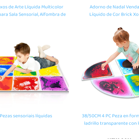
xos de Arte Líquida Multicolor
Adorno de Nadal Venda
ara Sala Sensorial, Alfombra de
Líquido de Cor Brick X
Infantil con Decoración para o
Educativos Sensoriais par
Alfombra de Chao de Xogo para
Infantís Sala Multimédia Sa
Autismo
Pezas sensoriais líquidas
38/50CM 4 PC Peza en forma
ladrillo transparente con 
movemento, tapete de so
nños, xoguetes educativ