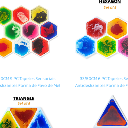
aprendizado de nños ao 
50CM 9 PC Tapetes Sensoriais
33/50CM 6 PC Tapetes Se
slizantes Forma de Favo de Mel
Antideslizantes Forma de 
Hexagonal Líquida para Pisos
Cor Hexagonal Líquida p
para Niños
para Niños