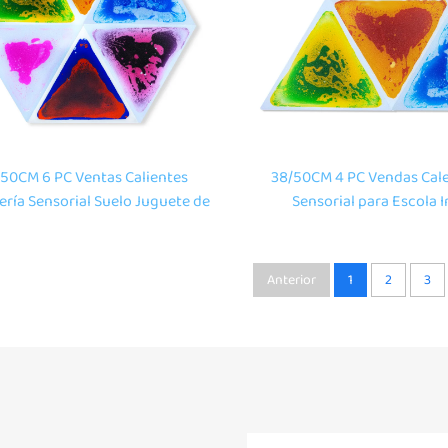
50CM 6 PC Ventas Calientes
38/50CM 4 PC Vendas Cale
ría Sensorial Suelo Juguete de
Sensorial para Escola I
uilibrio Decoración Escolar
Xuguete de Equilibrio D
ombra Líquida Sensorial para
Escolar Alfombra Sensoria
Juguete Montessori
para Xoguetes Monte
Anterior
1
2
3