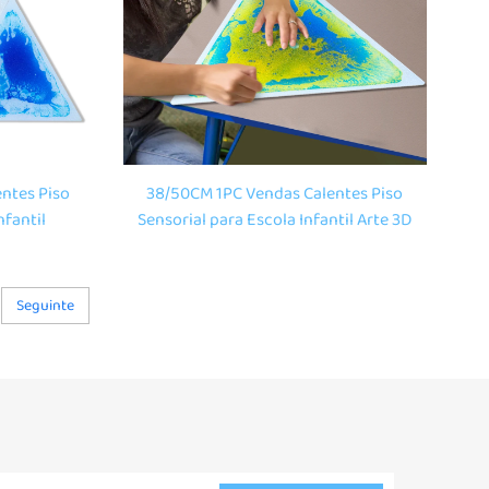
ntes Piso
38/50CM 1PC Vendas Calentes Piso
nfantil
Sensorial para Escola Infantil Arte 3D
ecoración
Decoración Escolar Alfombra
l Líquida
Sensorial Líquida para Xoguetes
ssori
Montessori
Seguinte