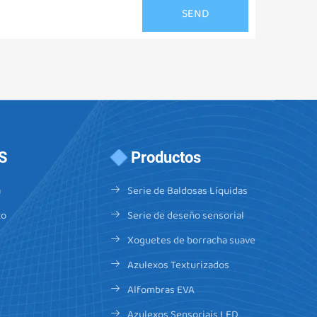
S
Productos
a
Serie de Baldosas Líquidas
co
Serie de deseño sensorial
Xoguetes de borracha suave
Azulexos Texturizados
Alfombras EVA
Azulexos Sensoriais LED