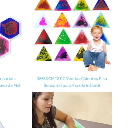
ar libre
aprendizado de nños ao ar libre
nsoriais
38/50CM 12 PC Vendas Calentes Piso
Favo de Mel
Sensorial para Escola Infantil
ara Pisos
Xuguete de Equilibrio Decoración
Escolar Alfombra Sensorial Líquida
para Xoguetes Montessori