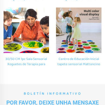
Terapia Redonda Alfombra
Terapia Redonda Alfombra
Sensorial Infantil Xardín de
Sensorial Infantil Xardín de
Infancia Conjunto de Ladrillos
Infancia Conjunto de Ladrillos
de Suelo Líquido Redondo
de Suelo Líquido Redondo
30/50 CM 1pc Sala Sensorial
Centro de Educación Inicial
Xoguetes de Terapia para
tapete sensorial Mattoncino
Autismo Redonda Tapete de
Rotondo Colorato Liquido
Xogo Sensorial Infantil
Tapetes de Piso Infantil en
Guardería Redonda Líquida
Cores Vivas
Teixido de Vinilo Para Piso
BOLETÍN INFORMATIVO
POR FAVOR, DEIXE UNHA MENSAXE