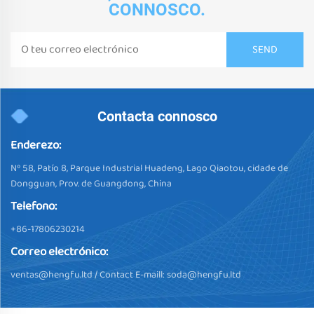
CONNOSCO.
Contacta connosco
Enderezo:
Nº 58, Patío 8, Parque Industrial Huadeng, Lago Qiaotou, cidade de
Dongguan, Prov. de Guangdong, China
Telefono:
+86-17806230214
Correo electrónico:
ventas@hengfu.ltd
/ Contact E-maill:
soda@hengfu.ltd