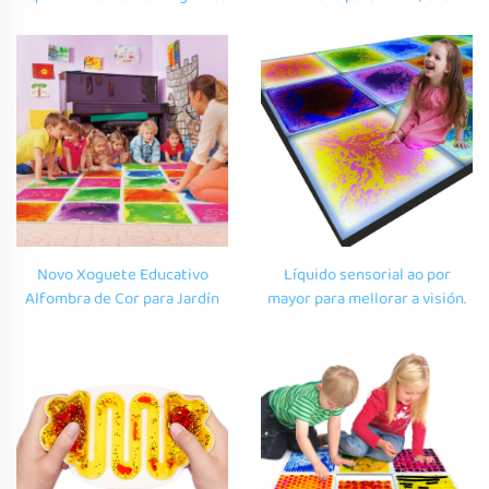
Educativos Sensoriais para
Sensorial Decorativo de Nadal,
Escuelas Infantís Sala
Esteras Decorativas de Vinilo
Multimédia Sala de Baile
para Interior
Novo Xoguete Educativo
Líquido sensorial ao por
Alfombra de Cor para Jardín
mayor para mellorar a visión.
de Infancia Carpete de Vinilo
Pezas sensoriais con LED para
Tapete de Gel de Xogo para
percepción visual e beneficios
Niños 3D Ladrillo de Chao
educativos no autismo.
Líquido Sensorial para Nenos
con Autismo