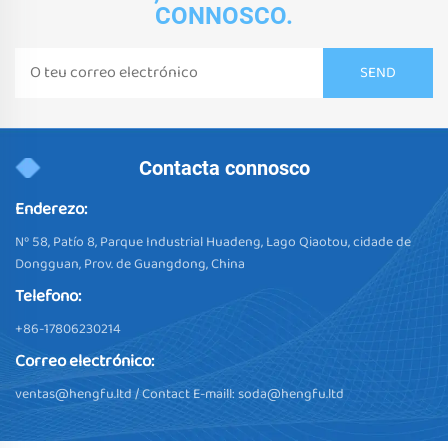
CONNOSCO.
Contacta connosco
Enderezo:
Nº 58, Patío 8, Parque Industrial Huadeng, Lago Qiaotou, cidade de
Dongguan, Prov. de Guangdong, China
Telefono:
+86-17806230214
Correo electrónico:
ventas@hengfu.ltd
/ Contact E-maill:
soda@hengfu.ltd