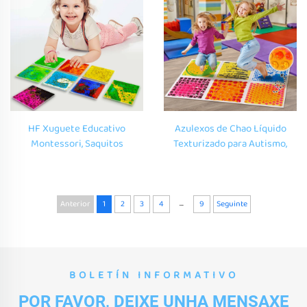
Tapete sensorial de presión
Educativo de Sensores
para o autismo.
HF Xuguete Educativo
Azulexos de Chao Líquido
Montessori, Saquitos
Texturizado para Autismo,
Sensoriais de Graos
Xuguetes Sensoriais
Brillantes, Formas Sensoriais
Educativos, MasaXeira de
Personalizadas, Xuguetes
Chao Puzzle, Alfombra Gel
Suaves Suaves para Niños en
Sensorial de Lava para Niños
...
Anterior
1
2
3
4
9
Seguinte
PVC 3D
BOLETÍN INFORMATIVO
POR FAVOR, DEIXE UNHA MENSAXE