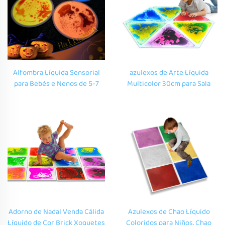
Alfombra Líquida Sensorial
azulexos de Arte Líquida
para Bebés e Nenos de 5-7
Multicolor 30cm para Sala
Anos, Xuguete de Percepción
Sensorial, Alfombra de Xogo
Visual Fluxo Reductor de
Infantil con Decoración para o
Estrés
Lar, Alfombra de Chao de Xogo
para Autismo
Adorno de Nadal Venda Cálida
Azulexos de Chao Líquido
Líquido de Cor Brick Xoguetes
Coloridos para Niños, Chao