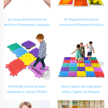
1pc Xuguete Sensorial de
HF Xuguete Educativo
Brillos e Movimento, Saquitos
Sensorial, Alfombra Artística
de Graos Sensoriais
de Chao Líquido Texturizada
Educativos, Xuguetes
de 12 Polegadas, Azulexos de
Liquidos Suaves
Xogo Líquido para Niños
Personalizados para Autismo
Autistas
Almofada sensorial para
Novo Tapete de Xogo para
masaaxes e rasteo infantil
Niños, Tapete de Masaxe
amigable co ambiente, con
Sensorial, Tapete Suave de
pezas EVA sensoriais para a
Espuma EVA para Puzzles de
sala de xogo dos nenos.
Pasos e Presión, Tapete