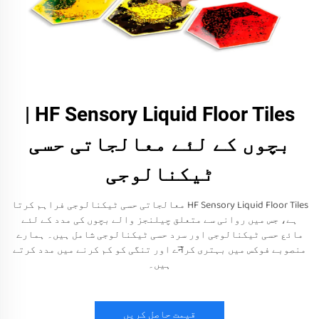
HF Sensory Liquid Floor Tiles |
بچوں کے لئے معالجاتی حسی
ٹیکنالوجی
HF Sensory Liquid Floor Tiles معالجاتی حسی ٹیکنالوجی فراہم کرتا
ہے، جس میں روانی سے متعلق چیلنجز والے بچوں کی مدد کے لئے
مائع حسی ٹیکنالوجی اور سرد حسی ٹیکنالوجی شامل ہیں۔ ہمارے
منصوبے فوکس میں بہتری کرनے اور تنگی کو کم کرنے میں مدد کرتے
ہیں۔
قیمت حاصل کریں