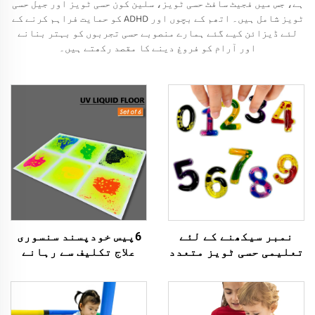
ہے، جس میں فجیٹ سافٹ حسی ٹویز، سلین کون حسی ٹویز اور جیل حسی
ٹویز شامل ہیں۔ اتھم کے بچوں اور ADHD کو حمایت فراہم کرنے کے
لئے ڈیزائن کیے گئے ہمارے منصوبے حسی تجربوں کو بہتر بنانے
اور آرام کو فروغ دینے کا مقصد رکھتے ہیں۔
نمبر سیکھنے کے لئے
6پیس خودپسند سنسوری
تعلیمی حسی ٹویز متعدد
علاج تکلیف سے رہانے
رنگ شفاف شیپ ٹویز
والے کھیلوں یو وی
اتیسم والے کے لئے
سنسوری میٹ سنسوری
کھیلوں خاص ضرورتیں
والے بچوں کے لئے