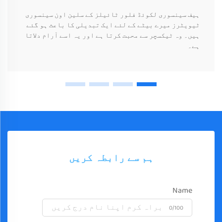
ہیف سینسوری لکوئڈ فلور ٹائیلز کے سلین اون سینسوری
ٹیویٹرز میرے بیٹے کے لئے ایک تبدیلی کا باعث ہو گئے
ہیں۔ وہ ٹیکسچر سے محبت کرتا ہے اور یہ اسے آرام دلاتا
ہے۔
ہم سے رابطہ کریں
Name
0/100