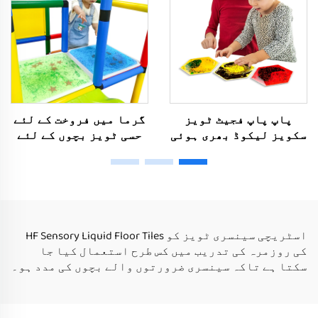
خودپسند
پاپ پاپ فجیٹ ٹویز
گرما میں فروخت کے لئے
سکویز لیکوڈ بھری ہوئی
حسی ٹویز بچوں کے لئے
سنسوری گیل ٹوی سنسوری
اتیسم، پازل ٹویز
تجربہ روم سنسوری ٹویز
کینڈرگارڈن کے لئے،
اتیسم والے بچے کے لئے
مربع اندر گول مائع
فلور ٹائیل
اسٹریچی سینسری ٹویز کو HF Sensory Liquid Floor Tiles
کی روزمرہ کی تدریب میں کس طرح استعمال کیا جا
سکتا ہے تاکہ سینسری ضرورتوں والے بچوں کی مدد ہو۔