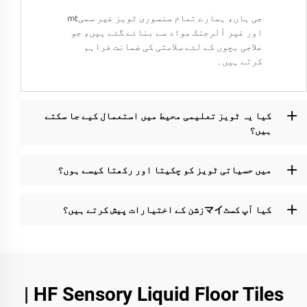
جی ہاں، ہمارے تمام سنسوری ٹویز غیر سمیmt
اور غیر آلرجنک مواد سے بنائے گئے ہیں، جو
علاجی بچوں کے لئے سلامتی کی ضمانت فراہم
کرتے ہیں۔
کیا یہ ٹویز تعلیمی محیط میں استعمال کیے جا سکتے
ہیں؟
میں حسیاتی ٹویز کو چکیتا اور رکھتا کیسے ہوں؟
کیا آپ کسٹマイزشن کے اختیارات پیش کرتے ہیں؟
HF Sensory Liquid Floor Tiles |