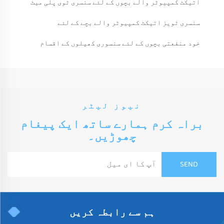
اتیکٹ کمپیوٹر والے بچوں کے لئے سنسری ٹوی پلی میٹ
سنسری ٹویز اتیکٹ کمپیوٹر والے بچے کے لئے
خود منفعتی بچوں کے لئے سنسوری کھیلوں کے اقسام
نیوز لیٹر
براہ کرم ہمارے ساتھ ایک پیغام
چھوڑیں۔
ہم سے رابطہ کریں