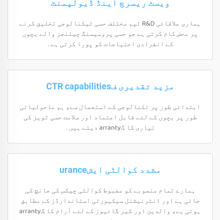
ویسٹ ریسرچ اینڈ ڈیولپمنٹ
ہماری علاقائی R&D ٹیم مختلف حسی ٹیکنالوجی تخلیق کرنے
پر محض کام کرتی ہے جو حسی پروسیسنگ چیلنجز والے بچوں
کے انفرادی احتیاجات کو پورا کرتی ہے۔
مزید تقدیری فCTR capabilities
ابتدائی طور پر تکنالوجی کے استعمال سے، ہم ماحولیاتی
طور پر بچوں کے لئے قابل اعتماد اور سلامت حسی ٹویز کی
تیاری کا گarranty دیتے ہیں۔
مشدد کوالٹی ایشurance
ہمارے تمام منصوبے کو مضبوط کوالٹی چیکس کی جانچ کی
جاتی ہے اور انٹرنیشنل سیکیورٹی استاندارڈز کے مطابق
ہوتی ہے، والدین اور کیر گائیوز کے لئے آرام کا گarranty