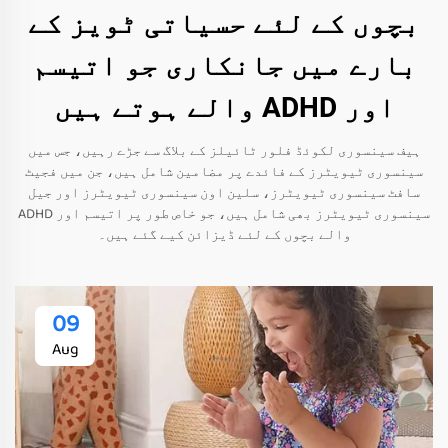
بچوں کے لئے حسیاتی ٹویز کے
بارے میں جانکاری جو اتیسم
اور ADHD والے ہوتے ہیں
ہیف سینسوری لکوئڈ فلور ٹائیلز کے بلاگ سے جڑے رہیں، جس میں
سینسوری ٹیویٹرز کے فائدے پر مضامین شامل ہیں، جن میں فجیٹ
سافٹ سینسوری ٹیویٹرز، سلین اون سینسوری ٹیویٹرز اور جیل
سینسوری ٹیویٹرز بھی شامل ہیں، جو خاص طور پر اتیسم اور ADHD
والے بچوں کے لئے ڈیزائن کیے گئے ہیں۔
09
Aug