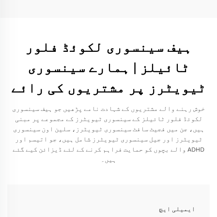
ہیف سینسوری لکوئڈ فلور
ٹائیلز | ہمارے سینسوری
ٹیویٹرز پر مشتریوں کی رائے
خوش رہنے والے مشتریوں کے شہادت نامے پڑھیں جو ہیف سینسوری
لکوئڈ فلور ٹائیلز کے سینسوری ٹیویٹرز کے مجموعے پر مبنی
ہیں، جن میں فجیٹ سافٹ سینسوری ٹیویٹرز، سلین اون سینسوری
ٹیویٹرز اور جیل سینسوری ٹیویٹرز شامل ہیں، جو اتیسم اور
ADHD والے بچوں کو حمایت فراہم کرنے کے لئے ڈیزائن کیے گئے
ہیں۔
ایمیلی ایچ