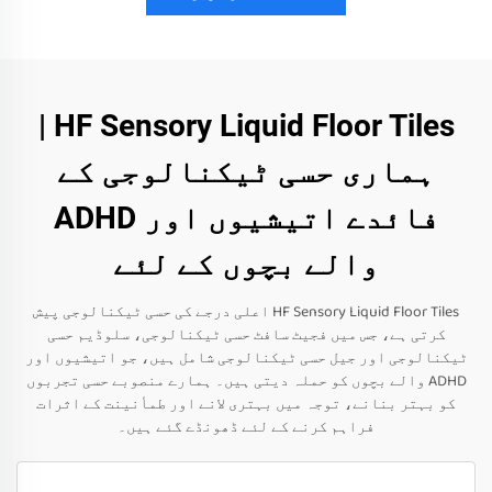
HF Sensory Liquid Floor Tiles |
ہماری حسی ٹیکنالوجی کے
فائدے اتیشیوں اور ADHD
والے بچوں کے لئے
HF Sensory Liquid Floor Tiles اعلی درجے کی حسی ٹیکنالوجی پیش
کرتی ہے، جس میں فجیٹ سافٹ حسی ٹیکنالوجی، سلوڈیم حسی
ٹیکنالوجی اور جیل حسی ٹیکنالوجی شامل ہیں، جو اتیشیوں اور
ADHD والے بچوں کو حملہ دیتی ہیں۔ ہمارے منصوبے حسی تجربوں
کو بہتر بنانے، توجہ میں بہتری لانے اور طمأنینت کے اثرات
فراہم کرنے کے لئے ڈھونڈے گئے ہیں۔