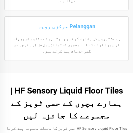
دیتا ہے۔
Pelanggan مرکزی رویہ
ہم مشتریوں کی رضایت کو فروغ دیتے ہوئے متنوع ضروریات
کو پورا کرنے کے لئے مخصوص کستمائزیبل حل اور توجہ دی
گئی خدمات پیش کرتے ہیں۔
HF Sensory Liquid Floor Tiles |
ہمارے بچوں کے حسی ٹویز کے
مجموعے کا جائزہ لیں
HF Sensory Liquid Floor Tiles حسی ٹویز کا مختلف مجموعہ پیش کرتا