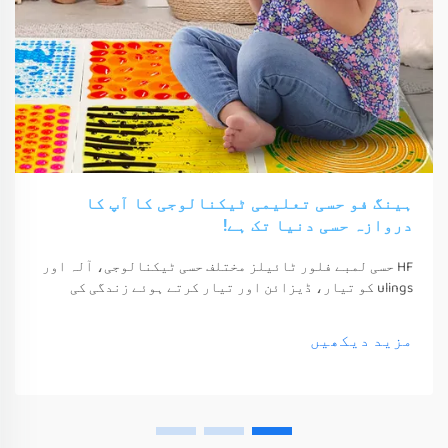
ہینگ فو حسی تعلیمی ٹیکنالوجی کا آپ کا
دروازہ حسی دنیا تک ہے!
HF حسی لمبے فلور ٹائیلز مختلف حسی ٹیکنالوجی، آلہ اور
ulings کو تیار، ڈیزائن اور تیار کرتے ہوئے زندگی کی
معیشت اور خوشی کو بہتر بناتے ہیں۔ یہ ٹیکنالوجی، آلہ
اور ulings صرف ان کے حواس کو جگا سکتے ہیں
مزید دیکھیں