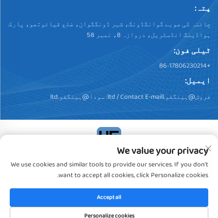
پتہ:
چائنہ کی صوبے گوانگڈونگ، شہر ڈونگگوان، ضلع قیائوتھو، پارک
ہواڈینگ انڈسٹریل، دروازہ 8، نمبر 58
ٹیلی فون:
+86-17806230214
ایمیل:
فروش@ہینگفو.ltd
/ Contact E-maill:
سودا@ہینگفو.ltd
We value your privacy
کاپی رائٹ © 2024، ڈونگگوان ہینگفو پلسٹک پروڈکٹس کو.,
We use cookies and similar tools to provide our services. If you don't
لیمیٹڈ. تمام حقوق محفوظ ہیں
خصوصیت رپورٹ
want to accept all cookies, click Personalize cookies.
Accept all
Personalize cookies