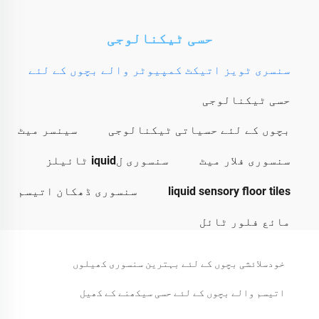
حسی ٹیکنالوجی
سنسری ٹویز اتیکٹ کمپیوٹر والے بچوں کے لئے
حسی ٹیکنالوجی
بچوں کے لئے حسیاتی ٹیکنالوجی
سینسر میٹ
سنسوری فلار میٹ
سنسوری لiquid ٹائیلز
liquid sensory floor tiles
سنسوری ڈھکان اتیسم
مائع فلور ٹائل
خودسلائشی بچوں کے لئے بہترین سنسوری کھیلوں
اتیسم والے بچوں کے لئے حسی سیکھنے کے کھیل