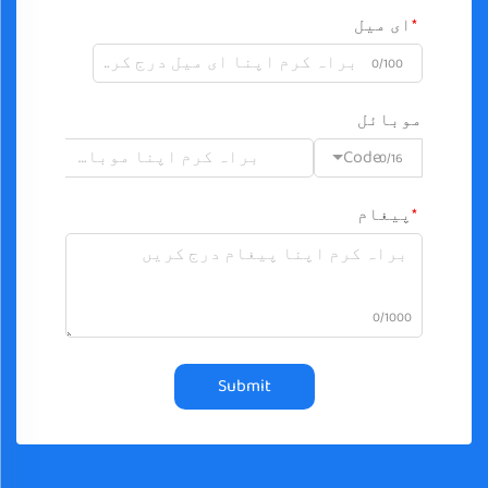
ای میل
0/100
موبائل
Code
0/16
پیغام
0/1000
Submit