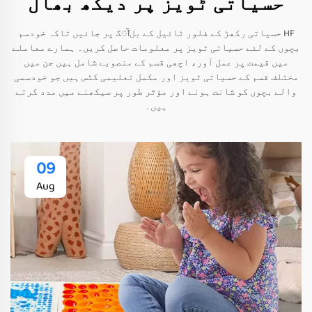
حسیاتی ٹویز پر دیکھ بھال
HF حسیاتی رکھڑ کے فلور ٹائیل کے بلॉگ پر جائیں تاکہ خودسم
بچوں کے لئے حسیاتی ٹویز پر معلومات حاصل کریں۔ ہمارے معاملے
میں قیمت پر عمل آور، اچھی قسم کے منصوبے شامل ہیں جن میں
مختلف قسم کے حسیاتی ٹویز اور مکمل تعلیمی کٹس ہیں جو خودسمی
والے بچوں کو شانت ہونے اور مؤثر طور پر سیکھنے میں مدد کرتے
ہیں۔
09
Aug