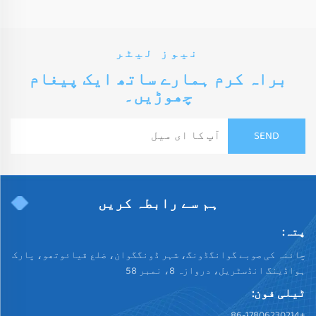
نیوز لیٹر
براہ کرم ہمارے ساتھ ایک پیغام
چھوڑیں۔
ہم سے رابطہ کریں
پتہ:
چائنہ کی صوبے گوانگڈونگ، شہر ڈونگگوان، ضلع قیائوتھو، پارک
ہواڈینگ انڈسٹریل، دروازہ 8، نمبر 58
ٹیلی فون:
+86-17806230214