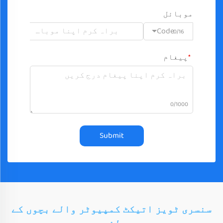
موبائل
Code
0/16
پیغام
0/1000
Submit
سنسری ٹویز اتیکٹ کمپیوٹر والے بچوں کے
لئے