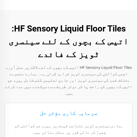
HF Sensory Liquid Floor Tiles:
اتیس کے بچوں کے لئے سینسری
ٹویز کے فائدے
HF Sensory Liquid Floor Tiles اتیس کے بچوں کے لئے لاگت پر عمل آور،
اچھی کوالٹی کی سینسری ٹویز فراہم کرتی ہے۔ ہمارے منصوبے
مختلف قسم کی سینسری ٹویز اور جامع تعلیمی کٹس شامل ہیں، جو
اتیس کے بچوں کو راحت پا کر موثر طریقے سے سیکھنے میں مدد کرتے
ہیں۔
سرمایہ کاری مؤثر حل
ہماری سینسری ٹویز متناسب قیمت پر ہیں، جو کوالٹی کو
چھوڑ کر مالی طور پر ممکن بناتی ہیں۔