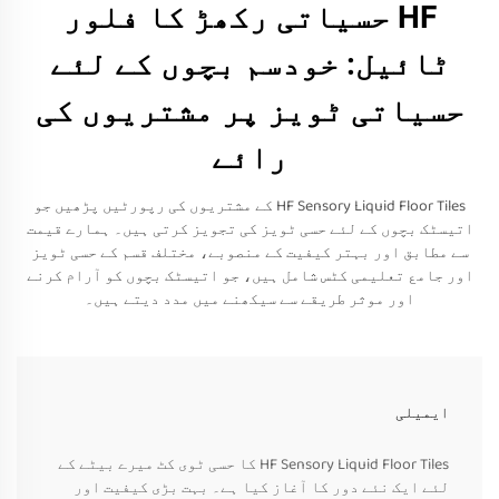
HF حسیاتی رکھڑ کا فلور
ٹائیل: خودسم بچوں کے لئے
حسیاتی ٹویز پر مشتریوں کی
رائے
HF Sensory Liquid Floor Tiles کے مشتریوں کی رپورٹیں پڑھیں جو
اتیسٹک بچوں کے لئے حسی ٹویز کی تجویز کرتی ہیں۔ ہمارے قیمت
سے مطابق اور بہتر کیفیت کے منصوبے، مختلف قسم کے حسی ٹویز
اور جامع تعلیمی کٹس شامل ہیں، جو اتیسٹک بچوں کو آرام کرنے
اور موثر طریقے سے سیکھنے میں مدد دیتے ہیں۔
ایمیلی
HF Sensory Liquid Floor Tiles کا حسی ٹوی کٹ میرے بیٹے کے
لئے ایک نئے دور کا آغاز کیا ہے۔ بہت بڑی کیفیت اور