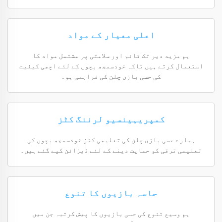
اعلی معیار کے مواد
ہم مزید دیر تک قائم اور سلامتی پر مشتمل مواد کا
استعمال کرتے ہیں تاکہ خودسمجھ بچوں کے لئے اچھی کیفیت
کی حسی بازی چلن کی فراہمی ہو۔
کمپریہینسیو لرننگ کٹز
ہمارے حسی بازی چلن کی تعلیمی کٹز خودسمجھ بچوں کی
تعلیمی ترقی کو حمایت دینے کے لئے ڈیزائن کیے گئے ہیں۔
حاسہ بازیوں کا تنوع
ہم وسیع تنوع کی حسی بازیوں کا پیش کرتبہ جن میں