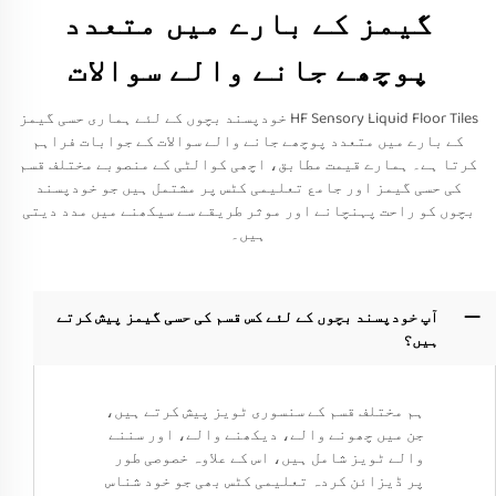
گیمز کے بارے میں متعدد
پوچھے جانے والے سوالات
HF Sensory Liquid Floor Tiles خودپسند بچوں کے لئے ہماری حسی گیمز
کے بارے میں متعدد پوچھے جانے والے سوالات کے جوابات فراہم
کرتا ہے۔ ہمارے قیمت مطابق، اچھی کوالٹی کے منصوبے مختلف قسم
کی حسی گیمز اور جامع تعلیمی کٹس پر مشتمل ہیں جو خودپسند
بچوں کو راحت پہنچانے اور موثر طریقے سے سیکھنے میں مدد دیتی
ہیں۔
آپ خودپسند بچوں کے لئے کس قسم کی حسی گیمز پیش کرتے
ہیں؟
ہم مختلف قسم کے سنسوری ٹویز پیش کرتے ہیں،
جن میں چھونے والے، دیکھنے والے، اور سننے
والے ٹویز شامل ہیں، اس کے علاوہ خصوصی طور
پر ڈیزائن کردہ تعلیمی کٹس بھی جو خود شناس