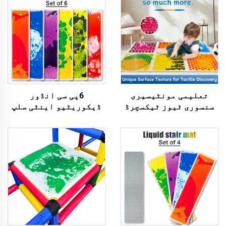
تعلیمی مونٹیسیری
6پی سی انڈور
سنسوری ٹیوز ٹیکسچرڈ
ڈیکوریٹیو اینٹی سلپ
میساج لیک سنسوری فلور
نان-ٹوکسک بچوں کے
ٹائیلز کڈ پلی میٹ
تعلیمی طےین سٹائرکیس
سنسوری ٹیوز برائے
فلور میٹ حسی خیلوں کے
خودشاناسی بچوں
لئے ات Zak Spectrum
بچوں کے لئے