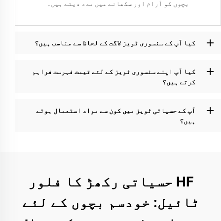
بچوں کو آرام اور سکھانے میں مدد دیتے ہیں۔
کیا آپ کے سنسوری ٹویز لاگت کے لحاظ سے مناسب ہیں؟
کیا آپ اپنے سنسوری ٹویز کے لئے قیمت فہرست فراہم
کرتے ہیں؟
آپ کے حسیاتی ٹویز میں کون سے مواد استعمال ہوتے
ہیں؟
HF حسیاتی رکھڑ کا فلور
ٹائیل: خودسم بچوں کے لئے