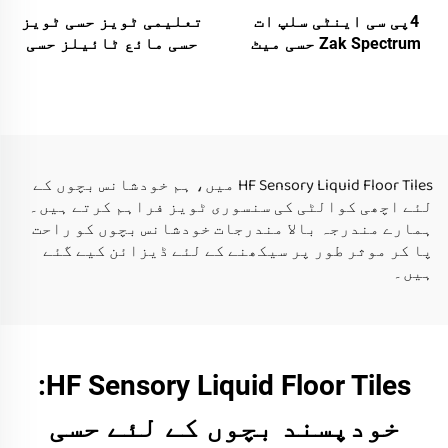
4پی سی اینٹی سلپ ات
تعلیمی ٹویز حسی ٹویز
Zak Spectrum حسی میٹ
حسی مائع ٹائیلز حسی
مونٹیسوری حسی خیل
ٹویز اتیسم والے بچوں
تعلیمی طےین سٹائر میٹ
کے لئے مائع فلور
حسی خیلوں کے لئے ات
ٹائیلز
Zak Spectrum بچوں کے
لئے
HF Sensory Liquid Floor Tiles میں، ہم خودشانس بچوں کے
لئے اچھی کوالٹی کی سنسوری ٹویز فراہم کرتے ہیں۔
ہمارے مندرجہ بالا مندرجات خودشانس بچوں کو راحت
پا کر موثر طور پر سیکھنے کے لئے ڈیزائن کیے گئے
ہیں۔
HF Sensory Liquid Floor Tiles:
خودپسند بچوں کے لئے حسی