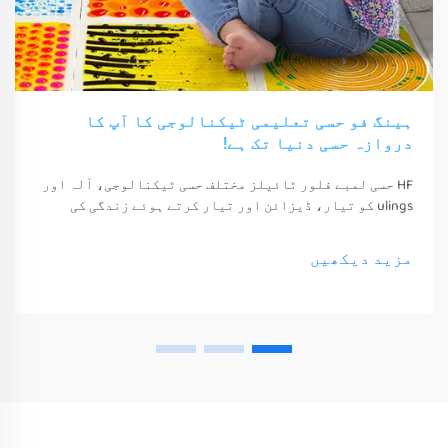
ہینگ فو حسی تعلیمی ٹیکنالوجی کا آپ کا
دروازہ حسی دنیا تک ہے!
HF حسی لمبے فلور ٹائیلز مختلف حسی ٹیکنالوجی، آلہ اور
ulings کو تیار، ڈیزائن اور تیار کرتے ہوئے زندگی کی
معیشت اور خوشی کو بہتر بناتے ہیں۔ یہ ٹیکنالوجی، آلہ
اور ulings صرف ان کے حواس کو جگا سکتے ہیں
مزید دیکھیں