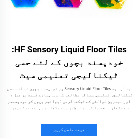
HF Sensory Liquid Floor Tiles:
خودپسند بچوں کے لئے حسی
ٹیکنالیجی تعلیمی سیٹ
ہم آر ایف Sensory Liquid Floor Tiles پر خودپسند بچوں کے لئے حسی
ٹیکنالیجی تعلیمی سیٹ کا مطالعہ کریں۔ ہمارے قیمت پر عمل دار
اور بہترین کوالٹی کے ٹیکنالوجی ڈیوائیس بچوں کو خودپسندی
سے متعلق راحت پا کر موثر طور پر سیکھنے میں مدد دیتے ہیں۔
قیمت حاصل کریں