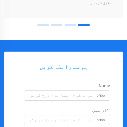
معقول قیمت پر!
ہم سے رابطہ کریں
Name
0/100
ای میل
0/100