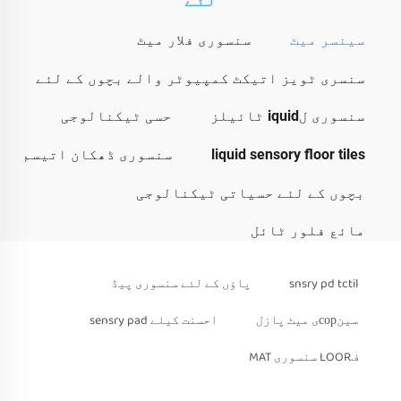
سینسر میٹ
سنسوری فلار میٹ
سنسری ٹویز اتیکٹ کمپیوٹر والے بچوں کے لئے
سنسوری لiquid ٹائیلز
حسی ٹیکنالوجی
liquid sensory floor tiles
سنسوری ڈھکان اتیسم
بچوں کے لئے حسیاتی ٹیکنالوجی
مائع فلور ٹائل
snsry pd tctil
پاؤں کے لئے سنسوری پیڈ
سینсорی میٹ پازل
احسنت کیلے sensry pad
فLOOR سنسوری MAT