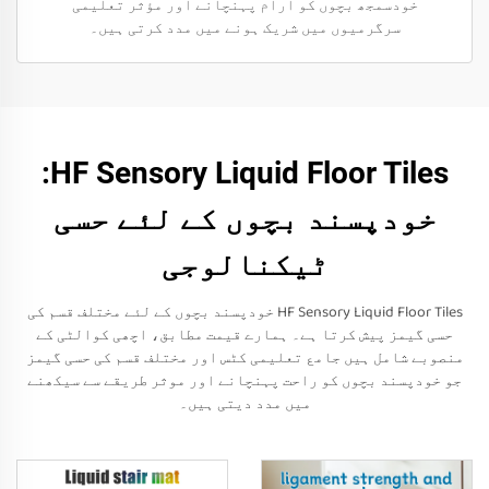
خودسمجھ بچوں کو آرام پہنچانے اور مؤثر تعلیمی
سرگرمیوں میں شریک ہونے میں مدد کرتی ہیں۔
HF Sensory Liquid Floor Tiles:
خودپسند بچوں کے لئے حسی
ٹیکنالوجی
HF Sensory Liquid Floor Tiles خودپسند بچوں کے لئے مختلف قسم کی
حسی گیمز پیش کرتا ہے۔ ہمارے قیمت مطابق، اچھی کوالٹی کے
منصوبے شامل ہیں جامع تعلیمی کٹس اور مختلف قسم کی حسی گیمز
جو خودپسند بچوں کو راحت پہنچانے اور موثر طریقے سے سیکھنے
میں مدد دیتی ہیں۔