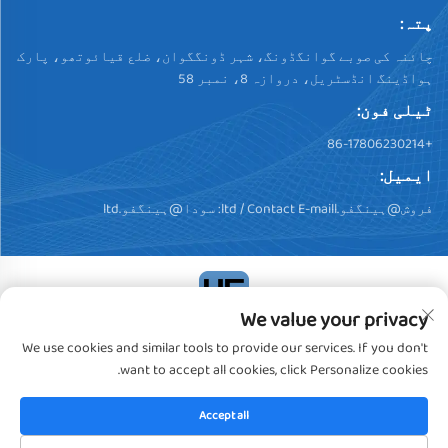
پتہ:
چائنہ کی صوبے گوانگڈونگ، شہر ڈونگگوان، ضلع قیائوتھو، پارک
ہواڈینگ انڈسٹریل، دروازہ 8، نمبر 58
ٹیلی فون:
+86-17806230214
ایمیل:
فروش@ہینگفو.ltd
/ Contact E-maill:
سودا@ہینگفو.ltd
We value your privacy
کاپی رائٹ © 2024، ڈونگگوان ہینگفو پلسٹک پروڈکٹس کو.,
We use cookies and similar tools to provide our services. If you don't
لیمیٹڈ. تمام حقوق محفوظ ہیں
خصوصیت رپورٹ
want to accept all cookies, click Personalize cookies.
Accept all