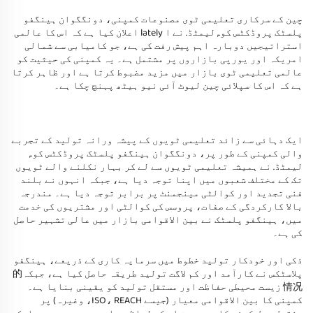
چین کے سرکاری تعلیمی ٹوی مصنوعات کمپنی، دونگگوان ہینگفو
پلسٹک پروڈکٹس کو., لیمٹڈ. نے ا lately اعلان کیا ہے کہ اس کا عالمی
استراتیجیں دوبارہ اہم پیش رفت کی ہے، جو کامیابی سے شمالی
امریکہ اور یورپی بازاروں پر مشتمل ہے۔ یہ کمپنی کی حیثیت کو
عالمی تعلیمی ٹوی بازار میں مزید مضبوط کرتا ہے اور ظاہر کرتا
ہے کہ اس کا سپلائی چین لیوٹ آئی نیو ہیٹھ پہنچ چکا ہے۔
ایک دہائی سے زائد تعلیمی ٹویوں کے پیشہ ورانہ تولید کے تجربے
والی کمپنی کے طور پر، دونگگوان ہینگفو پلسٹک پروڈکٹس کو.,
لیمٹڈ. نے ہمیشہ تعلیمی ٹویوں سے لے کر بہار نکلنے والے ٹویوں
تک کے مختلف شعبوں میں اپنا توجہ دیا ہے، جبکہ انہوں نے بلند
فنی تجدید اور کوالٹی مینجمنٹ پر برابر توجہ دیا ہے۔ مندرجہ
بالا کارکردگی کے صفات، پروسس کی کوالٹی اور مشتریوں کی خدمت
میں، ہینگفو پلسٹک نے بین الاقوامی بازار میں عالی تشہیر حاصل
کی ہے۔
ذکی اور خودکار تولید خطوط میں سرمایہ کاری کے ذریعے، ہینگفو
پلاسٹکس نے کارآمد اور کم لاگت تولید طریقہ حاصل کیا ہے، جبکہ的
情况 زیست محیطی حفاظت اور مستقل تولید کو یقینی بنایا ہے۔
کمپنی کا بین الاقوامی معیار (جیسے ISO، REACH، وغیرہ) پر