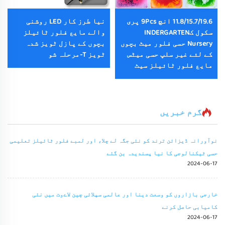
11.8/15.7/19.6 انچ 9Pcs پری
نیا طرز کار LED روشنی
سکول کINDERGARTEN
والے مایع فلور ٹائیلز
Nursery حسی فلور میٹ بچوں
بچوں کے پازل ٹویز شدہ
کے لئے غیر سلپ حسی میٹس
ٹویز T-مرحلہ شو
مایع فلور ٹائیلز سیٹ
گرم خبریں
نوآورانہ ڈیزائن ترند کو نئی جگہ لے چلا، اور لمبے فلور ٹائیلز تعلیمی
حسی ٹیکنالوجی کا نیا پسندیدہ بن گئے
2024-06-17
خارجی بازاروں کو وسعت دینا اور عالمی سپلائی چین لاےوت میں نئی
کامیابی حاصل کرنے
2024-06-17