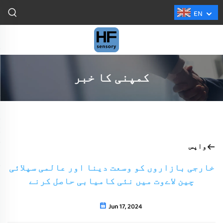
EN
کمپنی کا خبر
واپس
خارجی بازاروں کو وسعت دینا اور عالمی سپلائی
چین لاےوت میں نئی کامیابی حاصل کرنے
Jun 17, 2024