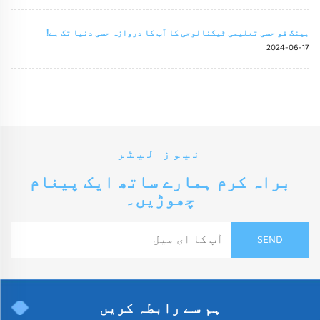
ہینگ فو حسی تعلیمی ٹیکنالوجی کا آپ کا دروازہ حسی دنیا تک ہے!
2024-06-17
نیوز لیٹر
براہ کرم ہمارے ساتھ ایک پیغام
چھوڑیں۔
ہم سے رابطہ کریں