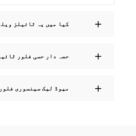
کیا میں یہ ٹائیلز ویلڈ
حصہ دار حسی فلور ٹائیل
میوڈ لیک سینسوری فلور 