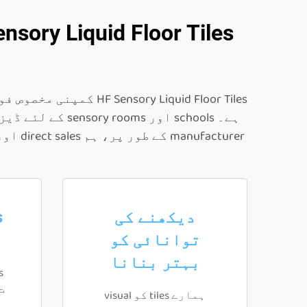
دیکھنے کی
توانائی کو
بہتر بنانا
ہمارے tiles کو visual
ف