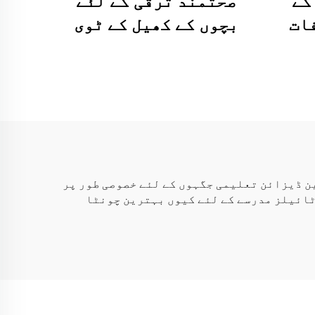
وں کے
صحتمند ترقی کے لئے
ات
بچوں کے کھیل کے ٹوی
 ٹیوز
میٹ، بچے کی عمر 0-6
ر
سال کے لئے پازل ٹوی
1 سال کے
مداری مایع حسی فلور
ٹائیلز
HF Sensory کے ذریعے۔ ہمارے ٹیکسچرڈ، رنگین ڈیزائن تعلیمی جگہوں کے لئے خصوصی طور پر
ٹائیلز مدرسے کے لئے کیوں بہترین چونٹا