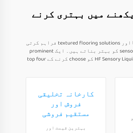
 ٹیکسچرڈ اور دیکھنے میں بہتری کرنے
HF Sensory Liquid Floor Tiles کمپنی مخصوص فوائد پیش کرتی ہے، جو مختلف situations کے لئے brilliant اور textured flooring solutions فراہم کرتی
ہے۔ schools اور sensory rooms کے لئے ڈیزائن کیے گئے ہیں، ہمارے tiles vision اور sensory interaction کو بہتر بناتے ہیں۔ ایک prominent
manufacturer کے طور پر، ہم direct sales اور wholesale options فراہم کرتے ہیں۔ یہاں HF Sensory Liquid Floor Tiles کو choose کرنے کے top four
کارخانہ تخلیقی
فروش اور
مستقیم فروشی
و
بہترین قیمت اور
ف