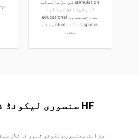
stimulation کو بڑھانے کے
لئے ڈیزائن کیا گیا
ہے، جس سے وہ educational
spaces کے لئے ideal ہوتے
ہیں۔
HF سنسوری لیکوئڈ
ایچ ایف سینسوری لکوئر فلور ٹائلاز سی