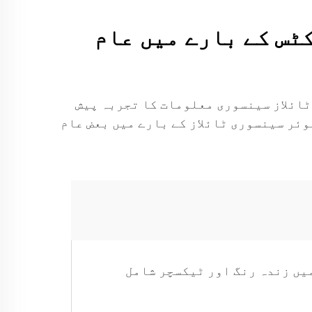
یف سینسوری لکوئر فلور ٹائلاز: ہمارے پrouڈکٹس کے بارے میں عام
ٹائلاز سینسوری معلومات کا تجربہ پیش
ئر سینسوری ٹائلاز کے بارے میں بعض عام
میں زندہ رنگ اور ٹیکسچر شامل