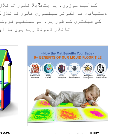
کے لیے موزوں، یہ 
دستیاب، یہ لکوئر سینسوری فلور ٹائلاز ک
کی فیکٹری کے طور پر، ہم مستقیم فروشی
ٹائلاز ڈھونڈ رہے ہوں یا ا