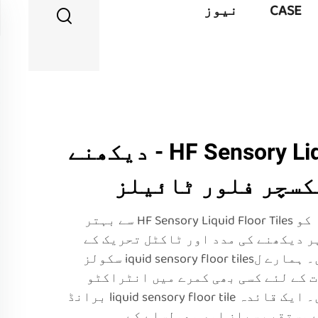
CASE
نیوز
HF Sensory Liquid Floor Tiles - دیکھنے
کسچر فلور ٹائیلز
اپنے علاقے کی حسی تجربہ کو HF Sensory Liquid Floor Tiles سے بہتر
ر دیکھنے کی مدد اور ٹاکٹل تحریک کے
لئے ڈیزائن کیے گئے ہیں۔ ہمارے لiquid sensory floor tiles سکولز
 کے لئے کسی بھی کمرے میں انٹراکٹو
اور رنگین عنصر لاتے ہیں۔ ایک قائدہ liquid sensory floor tile برانڈ
ے مستقیم سیلز اور وھولسلے کے