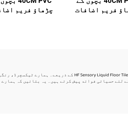
40CM PVC بچوں کے
40CM PVC بچ
اؤ فریم اضافات
چڑھاؤ فریم اضاف
afe موثق اخراج ٹیوز
سafe موثق اخراج
ک سنسوری فلور
لیک سنسوری فلو
ٹائیلز 0-14 سال کے
ٹائیلز 0-4
لئے
لئے
دیکھنے اور سیکھنے کے محیط کو بہتر بناییں  Liquid Floor Tiles
ے لئے حسیاتی فوائد پیش کرتے ہیں۔ یہ بتائیں کہ ہمارے 