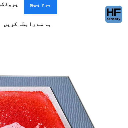
ہوم پیج
پروڈکٹ
ہم سے رابطہ کریں