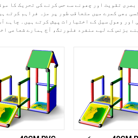
پتھरیلا فلور ٹائلاز بصری تقویت اور چھونے سے حس کرنے کی تحر
سی بھی کمرے میں متعاقب طور پر مزہ فراہم کرتے ہی
 اور وھول سیل کے اختیارات پیش کرتے ہیں۔ چاہے آ
پنے بزنس کے لیے منفرد فلورنگ، آج ہمارے شعاعی اخ