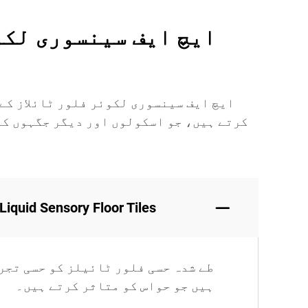
ایچ ایف سینسوری لکوئر فلور ٹائلاز کے
کرتے ہیں، جو اسکولوں اور دیگر جگہوں کے
Liquid Sensory Floor Tiles کیا ہیں؟
طے شدہ حسی فلور ٹائیلز کو حسی تجر
ہیں جو حواس کو متاثر کرتے ہیں۔