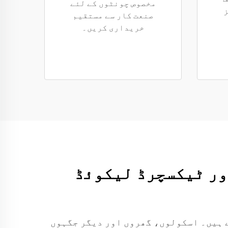
مخصوص چونٹوں کے لئے
صنعت کار سے مستقیم
خریداری کریں۔
اور ٹیکسچرڈ لیکوئڈ
 ہیں۔ اسکولوں، گھروں اور دیگر جگہوں