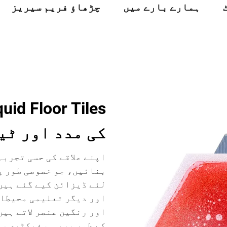
ہمارے بارے میں
چڑھاؤ فریم سیریز
کی مدد اور ٹی
بنائیں، جو خصوصی طور پ
اور دیگر تعلیمی محیطات
کے طور پر، ہم فیکٹری س