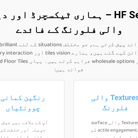
HF Sensory Liquid Floor Tiles – ہماری
والی فلورنگ کے فائدے
فوائد ہیں:
Textures والی
رنگین کمانی
فلورنگ
چوونٹیاں
Textures والی surface
آپ کے علاقے میں جوش 
تactile engagement کو
حوصلہ اور خلقت کو
راہم کرتی ہے، جو
دھکانے کے لئے مختل