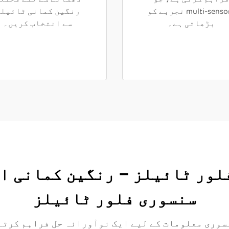
multi-sensory تجربے کو
رنگین کمانی ٹائیلز
بڑھاتی ہے۔
سے انتخاب کریں۔
 فلور ٹائیلز – رنگین کمانی 
سنسوری فلور ٹائیلز
نسوری معلومات کے لیے ایک نوآورانہ حل فراہم کرتے