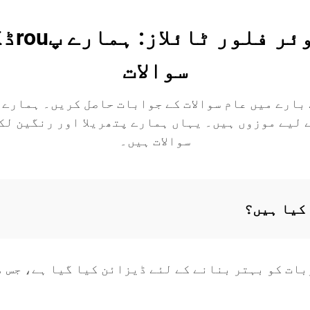
ایچ ا
سوالات
 بارے میں عام سوالات کے جوابات حاصل کریں۔ ہمارے 
 لیے موزوں ہیں۔ یہاں ہمارے پتھریلا اور رنگین لکو
سوالات ہیں۔
بات کو بہتر بنانے کے لئے ڈیزائن کیا گیا ہے، جس 