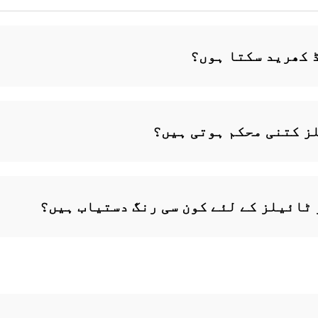
 کھرید سکتا ہوں؟
ز کتنی محکم ہوتی ہیں؟
ٹائیلز کے لئے کون سی رنگ دستیاب ہیں؟