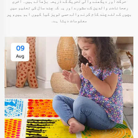
حرکت اور دیکھنے والی تحریک کے ذریعہ بڑھاتے ہیں۔ آخری
رجحانات، والدین کے مشورے اور یہ کہ چند سال کی تعلیم میں
بچوں کے لئے چند کام کرنے والے حسی ٹویز کیا کیوں اہم ہیں، پر
معلومات دیتا ہے۔
09
Aug