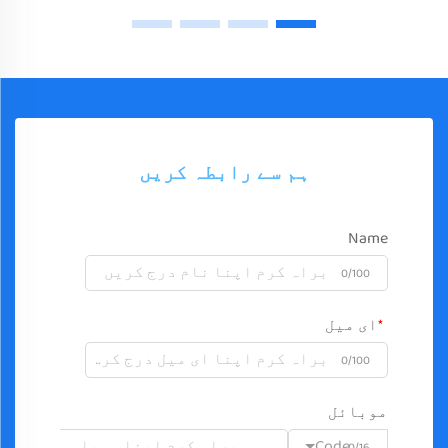
ہم سے رابطہ کریں
Name
0/100
ای میل
0/100
موبائل
Code
0/16