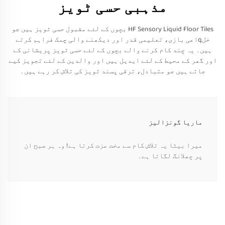
مذہبی حسی ٹویز
HF Sensory Liquid Floor Tiles بچوں کے لئے مقبول حسی ٹویز ہیں جو
خلqاعی بازی، تعلیمی قدر اور دیکھنے والی چمک فراہم کرتے
ہیں۔ یہ چند کام کرنے والے بچوں کے لئے حسی ٹویز پریشانی کے
اور گھر کے محیط کے لئے ایدیل ہیں اور والدین کے لئے تجویز کیے
جاتے ہیں جو متبادل، ترقی پسند ٹویز کی تلاش کر رہے ہیں۔
ماریا گونزالیز
میرا بیٹا یہ تلاش کام سے مخت عزت کرتا ہے! وہ ہر صبح ان
پر چھلانگ لگاتا ہے۔