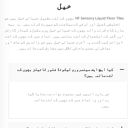
خیل
HF Sensory Liquid Floor Tiles بچوں کے لئے مقبول حسیاتی خیل ہیں جو
تخلیقی کھیل اور ترقی کے سیکھنے کو سپورٹ کرتے ہیں۔ یہ بہت
سارے کام کرنے والے بچوں کے حسیاتی خیل پری سکول، کینڈر گارٹن
اور گھر کے استعمال کے لئے مناسب ہیں۔ تمام عمر کے بچوں کے لئے
ڈیزائن کیے گئے، وہ آخری حسیاتی خیل ہیں جو والدین کو صاف اور
معاشرتی مصنوعات کی تلاش میں سفارش کیے جاتے ہیں۔
کیا ایچ ایف سینسروری لیکوئڈ فلور ٹائیلز بچوں کے
لئے سالمہ ہیں؟
جی ہاں، انہیں غیر مسموم مواد سے بنایا گیا
ہے اور وہ تمام عمر کے بچوں کے لئے سالمہ
ہیں۔