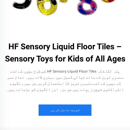
HF Sensory Liquid Floor Tiles –
Sensory Toys for Kids of All Ages
پتہ لگاۓ کہ HF Sensory Liquid Floor Tiles کس طرح بچوں کے لئے
سنسری ٹویز کے ساتھ خیالی کھیل میں بہتری لاتے ہیں۔ تمام عمر
کے بچوں کے لئے سنسری ٹویز کا استعمال کریں جن میں رنگین،
انٹراکٹوی فیچرز ہوتے ہیں جو مزہ اور انگیزی کو بڑھاتے ہیں۔
قیمت حاصل کریں