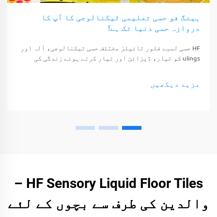
ہینگ فو حسی تعلیمی ٹیکنالوجی کا آپ کا
دروازہ حسی دنیا تک ہے!
HF حسی لمبے فلور ٹائیلز مختلف حسی ٹیکنالوجی، آلہ اور
ulings کو تیار، ڈیزائن اور تیار کرتے ہوئے زندگی کی
معیشت اور خوشی کو بہتر بناتے ہیں۔ یہ ٹیکنالوجی، آلہ
اور ulings صرف ان کے حواس کو جگا سکتے ہیں
مزید دیکھیں
HF Sensory Liquid Floor Tiles –
والدین کی طرف سے بچوں کے لئے