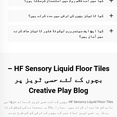
کیا میں اسے کلاس روم میں استعمال کرسکتا ہوں؟
کیا ٹائیلز بچوں کی ترقی میں مدد کرتے ہیں؟
کیا ایچ ایف سینسروری لیکوئڈ فلور ٹائیلز صاف کرنے
میں آسان ہیں؟
HF Sensory Liquid Floor Tiles –
بچوں کے لئے حسی ٹویز پر
Creative Play Blog
HF Sensory Liquid Floor Tiles بچوں کے لئے حسی ٹویز کے ساتھ خلqاعی
بازی کو جانبدار کرتے ہیں۔ ہمارا بلاگ یہ سمجھانے کی کوشش کرتا
ہے کہ یہ حسی ٹویز تمام عمر کے بچوں کے ترقی کو کس طرح مزے،