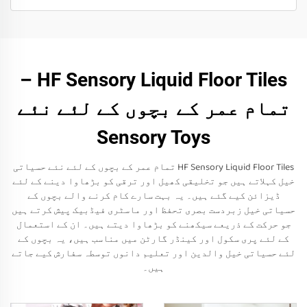
HF Sensory Liquid Floor Tiles –
تمام عمر کے بچوں کے لئے نئے
Sensory Toys
HF Sensory Liquid Floor Tiles تمام عمر کے بچوں کے لئے نئے حسیاتی
خیل کہلاتے ہیں جو تخلیقی کھیل اور ترقی کو بڑھاوا دینے کے لئے
ڈیزائن کیے گئے ہیں۔ یہ بہت سارے کام کرنے والے بچوں کے
حسیاتی خیل زبردست بصری تحفظ اور ماسٹری فیڈبیک پیش کرتے ہیں
جو حرکت کے ذریعے سیکھنے کو بڑھاوا دیتے ہیں۔ ان کے استعمال
کے لئے پری سکول اور کینڈر گارٹن میں مناسب ہیں، یہ بچوں کے
لئے حسیاتی خیل والدین اور تعلیم دانوں توسطہ سفارش کیے جاتے
ہیں۔