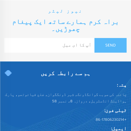
نیوز لیٹر
براہ کرم ہمارے ساتھ ایک پیغام
چھوڑیں۔
ہم سے رابطہ کریں
پتہ:
چائنہ کی صوبے گوانگڈونگ، شہر ڈونگگوان، ضلع قیائوتھو، پارک
ہواڈینگ انڈسٹریل، دروازہ 8، نمبر 58
ٹیلی فون:
+86-17806230214
ایمیل: