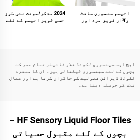
اتیسم سنسوری سافٹ
2024 مذکر/مونث نئی طرز
رबار ٹویز مرد اور
حسی ٹویز اتیسم کے لئے
عورت دونوں کے لئے
راحت دہ فجیٹ ٹوی اور
دائری سکویز ٹویز 5 سے
مائع فلور ٹائیلز
7 سال کے اتیسم والے
تعلیم اور تنگی کے
بچے کے لئے
معاشرے کے لئے
ایچ ایف سینسوری لکوئڈ فلار ٹائیلز تمام عمر کے
بچوں کے لئے سینسوری ٹیکنالی ہیں۔ ان کا منفرد
لکوئڈ ڈیزائن فضولیت کو جاگران کرتا ہے اور فعال
تلاش کو حوصلہ دیتا ہے۔
HF Sensory Liquid Floor Tiles –
بچوں کے لئے مقبول حسیاتی