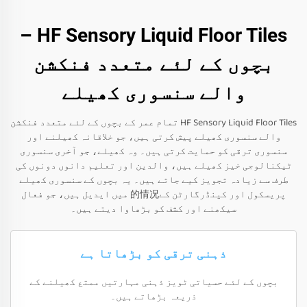
HF Sensory Liquid Floor Tiles –
بچوں کے لئے متعدد فنکشن
والے سنسوری کھیلے
HF Sensory Liquid Floor Tiles تمام عمر کے بچوں کے لئے متعدد فنکشن
والے سنسوری کھیلے پیش کرتی ہیں، جو خلاقانہ کھیلنے اور
سنسوری ترقی کو حمایت کرتی ہیں۔ وہ کھیلے، جو آخری سنسوری
ٹیکنالوجی خیز کھیلے ہیں، والدین اور تعلیم دانوں دونوں کی
طرف سے زیادہ تجویز کیے جاتے ہیں۔ یہ بچوں کے سنسوری کھیلے
پریسکول اور کینڈرگارٹن کے的情况 میں ایدیل ہیں، جو فعال
سیکھنے اور کشف کو بڑھاوا دیتے ہیں۔
ذہنی ترقی کو بڑھاتا ہے
بچوں کے لئے حسیاتی ٹویز ذہنی مہارتیں ممتع کھیلنے کے
ذریعہ بڑھاتے ہیں۔