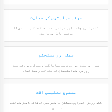
موٹر مہارتیں کی حمایت
ٹائیلز پر چلنے اور دبا دینے سے خشک حرکتی تناسق کا
ترقیہ حاصل ہوتا ہے۔
سیف اور مستحکم
غیر زہریلوں موادوں سے بنایا گیا، فعال بچوں کے لیے
روزمرہ کے استعمال کے لئے تیار کیا گیا۔
متنوع تعلیمی الات
کلاس رومز، تھراپی سیشنز یا گھر میں خلاقانہ کھیل کے لئے
مثالي۔