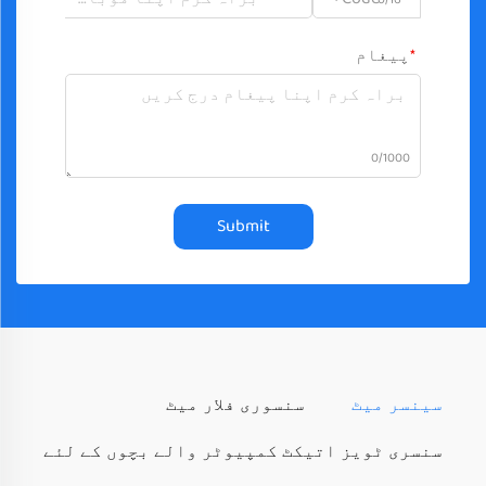
پیغام
0/1000
Submit
سینسر میٹ
سنسوری فلار میٹ
سنسری ٹویز اتیکٹ کمپیوٹر والے بچوں کے لئے