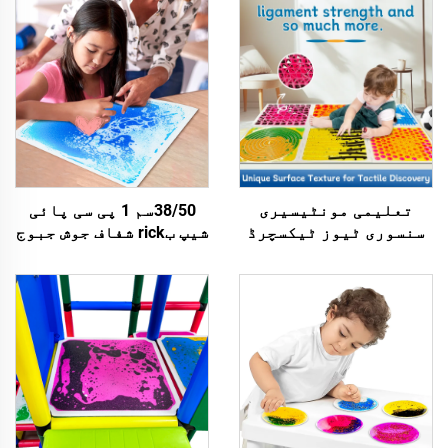
تعلیمی مونٹیسیری
38/50سم 1 پی سی پائی
سنسوری ٹیوز ٹیکسچرڈ
شیپ بrick شفاف جوش جبوج
میساج لیک سنسوری فلور
طےین فلور میٹ بچوں کے
ٹائیلز کڈ پلی میٹ
فلور میٹس تعلیمی
سنسوری ٹیوز برائے
خیلوں کے لئے بچوں کی
خودشاناسی بچوں
تعلیم کے لئے باہری