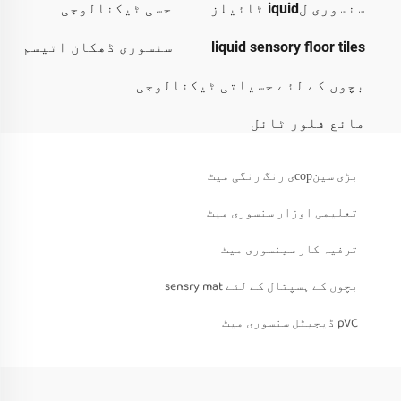
سنسوری لiquid ٹائیلز
حسی ٹیکنالوجی
liquid sensory floor tiles
سنسوری ڈھکان اتیسم
بچوں کے لئے حسیاتی ٹیکنالوجی
مائع فلور ٹائل
بڑی سینсорی رنگ رنگی میٹ
تعلیمی اوزار سنسوری میٹ
ترفیہ کار سینسوری میٹ
بچوں کے ہسپتال کے لئے sensry mat
pVC ڈیجیٹل سنسوری میٹ