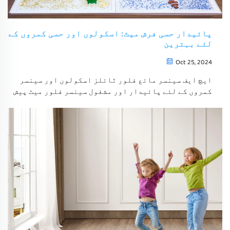
پائیدار حسی فرش میٹ: اسکولوں اور حسی کمروں کے
لئے بہترین
Oct 25, 2024
ایچ ایف سینسر مائع فلور ٹائلز اسکولوں اور سینسر
کمروں کے لئے پائیدار اور مشغول سینسر فلور میٹ پیش
کرتے ہیں۔ ہماری مصنوعات کو حفاظت اور پائیداری کے
ساتھ ڈیزائن کیا گیا ہے، بچوں کے لیے ایک محرک اور
محفوظ ماحول کو یقینی بناتا ہے۔