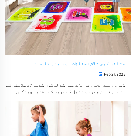
سٹائر کیس تلاش: حفاظت اور مزہ کا ملنا
Feb 21, 2025
گھروں میں بچوں یا بڑے عمر کے لوگوں کے ساتھ سلامتی کے
لئے بہترین صعود و نزول کے مرمت کے رخنما چونکیں
انتخاب کرنے کی اہمیت کا پتہ لگائیں۔ Ceramic،
porcelain، اور natural stone جیسے انواع کے بارے میں
سیکھیں، اور یہ دیکھیں کہ رنگین، slip-resistant، اور
قابل الثقة ٹائیل اختیارات کس طرح سلامتی اور
شانداری کو بہتر بناتے ہیں، جس سے غلط فٹکریوں سے
بچنا ممکن ہوتا ہے اور منظری قدرت کو بڑھاتا ہے۔