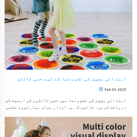
ابتدائی بچپن کی نشوونما کے لیے حسی ٹائلز
Feb 01, 2025
ابتدائی بچپن کی نشوونما میں حسی ٹائلوں کی اہمیت کو
دریافت کریں۔ جانیں کہ یہ اوزار موٹر مہارتوں، علمی
ترقی اور سماجی تعامل کو کس طرح بہتر بناتے ہیں تاکہ
ایک جامع اور جامع تعلیم حاصل کی جاسکے۔