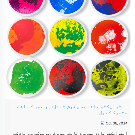
انٹرایکٹو مائع حسی فرش ٹائل: ہر عمر کے لئے
متحرک کھیل
Oct 08, 2024
انٹرایکٹو مائع حسی فرش ٹائلز متحرک چھونے کے تجربات کے