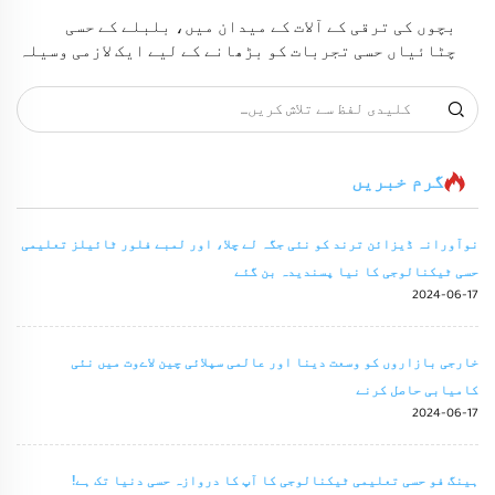
بچوں کی ترقی کے آلات کے میدان میں، بلبلے کے حسی
چٹائیاں حسی تجربات کو بڑھانے کے لیے ایک لازمی وسیلہ
بن گئی ہیں۔ یہ چٹائیاں نہ صرف ایک تفریحی کھیلنے کا
ماحول فراہم کرتی ہیں، بلکہ ترقیاتی تھراپی اور
تعلیم میں بھی ایک اہم عنصر کے طور پر کام کرتی ہیں۔
گرم خبریں
نوآورانہ ڈیزائن ترند کو نئی جگہ لے چلا، اور لمبے فلور ٹائیلز تعلیمی
حسی ٹیکنالوجی کا نیا پسندیدہ بن گئے
2024-06-17
خارجی بازاروں کو وسعت دینا اور عالمی سپلائی چین لاےوت میں نئی
کامیابی حاصل کرنے
2024-06-17
ہینگ فو حسی تعلیمی ٹیکنالوجی کا آپ کا دروازہ حسی دنیا تک ہے!