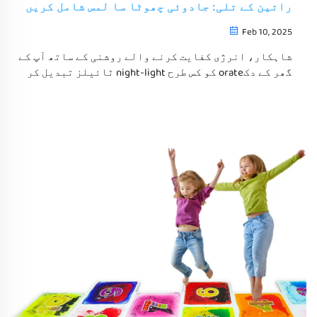
راتین کے تلی: جادوئی چھوٹا سا لمس شامل کریں
Feb 10, 2025
شاہکار، انرژی کفایت کرنے والے روشنی کے ساتھ آپ کے
گھر کے دکorate کو کس طرح night-light ٹائیلز تبدیل کر
سکتے ہیں، اس کا پتہ لگائیں۔ بچوں کے کمرے، گالیوں،
اور sensoryvironments کے لئے مثالی، یہ نوآورانہ
ٹائیلز functionality اور elegance کو ملایا جاتا ہے۔