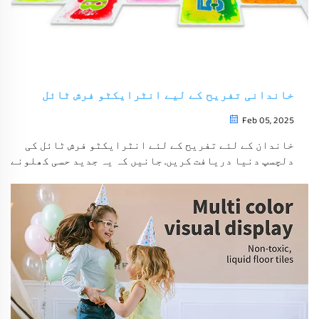
خاندانی تفریح کے لیے انٹرایکٹو فرش ٹائل
Feb 05, 2025
خاندان کے لئے تفریح کے لئے انٹرایکٹو فرش ٹائل کی
دلچسپ دنیا دریافت کریں. جانیں کہ یہ جدید حسی کھلونے
بچوں اور بڑوں دونوں کے لئے کھیلنے اور تعلیمی
تجربات کو کس طرح بہتر بناتے ہیں۔