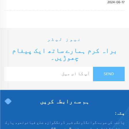
2024-06-17
نیوز لیٹر
براہ کرم ہمارے ساتھ ایک پیغام
چھوڑیں۔
ہم سے رابطہ کریں
پتہ:
چائنہ کی صوبے گوانگڈونگ، شہر ڈونگگوان، ضلع قیائوتھو، پارک