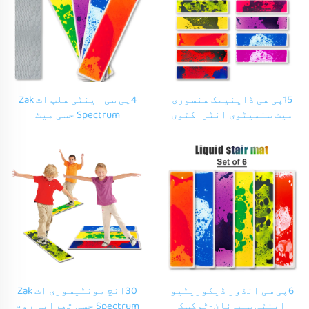
15پی سی ڈاینیمک سنسوری
4پی سی اینٹی سلپ ات Zak
میٹ سنسیٹوی انٹراکٹوی
Spectrum حسی میٹ
راؤنڈ کورنر پیانا بٹنز
مونٹیسوری حسی خیل
لاوا 15 رنگ سٹائر لیکوئڈ
تعلیمی طےین سٹائر میٹ
فلور ٹائیلز سیٹ
حسی خیلوں کے لئے ات Zak
Spectrum بچوں کے لئے
6پی سی انڈور ڈیکوریٹیو
30انچ مونٹیسوری ات Zak
اینٹی سلپ نان-ٹوکسک
Spectrum حسی تھراپی روم