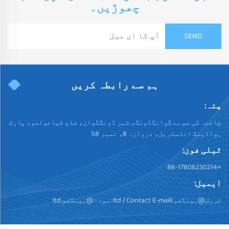
چھوڑیں۔
ہم سے رابطہ کریں
پتہ:
چائنہ کی صوبے گوانگڈونگ، شہر ڈونگگوان، ضلع قیائوتھو، پارک
ہواڈینگ انڈسٹریل، دروازہ 8، نمبر 58
ٹیلی فون:
+86-17806230214
ایمیل:
فروش@ہینگفو.ltd
/ Contact E-maill:
سودا@ہینگفو.ltd