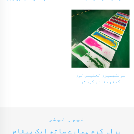
بچوں کے تعلیمی طےین
تعلیمی طےین سٹائر فلور
سٹائرکیس فلور میٹ حسی
میٹ 1پی سی حسی خیلوں کے
خیلوں کے لئے ات Zak
لئے ات Zak Spectrum بچوں
Spectrum بچوں کے لئے
کے لئے
مونٹیسیری تعلیمی ٹوی
کسٹم سٹائر کیسٹر
ڈیکوریشن لوا لیکوائیڈ
فلور ٹائیل نن سکڈ اتیزم
ڈاینیمک سنسوری
لیکوائیڈ فلور میٹ
نیوز لیٹر
براہ کرم ہمارے ساتھ ایک پیغام