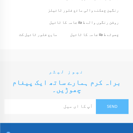
رنگین چھکنے والی مائع فلور ٹائیلز
روشن رنگوں والے ط ila جامہ کا ٹائیل
چھوٹے ط ila جامہ کا ٹائیل
مایع فلور ٹائیل کٹ
نیوز لیٹر
براہ کرم ہمارے ساتھ ایک پیغام
چھوڑیں۔