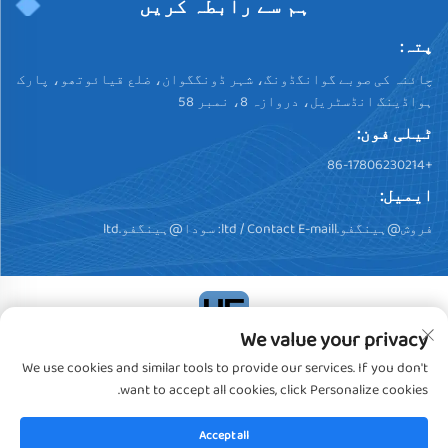
ہم سے رابطہ کریں
پتہ:
چائنہ کی صوبے گوانگڈونگ، شہر ڈونگگوان، ضلع قیائوتھو، پارک
ہواڈینگ انڈسٹریل، دروازہ 8، نمبر 58
ٹیلی فون:
+86-17806230214
ایمیل:
فروش@ہینگفو.ltd
/ Contact E-maill:
سودا@ہینگفو.ltd
We value your privacy
کاپی رائٹ © 2024، ڈونگگوان ہینگفو پلسٹک پروڈکٹس کو.,
We use cookies and similar tools to provide our services. If you don't
لیمیٹڈ. تمام حقوق محفوظ ہیں
خصوصیت رپورٹ
want to accept all cookies, click Personalize cookies.
Accept all