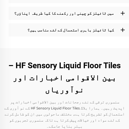
میں ٹائیلز کو چینی اور رکھنے کا کیا طریقہ اپناؤں؟
کیا ٹائیلز باہری استعمال کے لئے مناسب ہیں؟
HF Sensory Liquid Floor Tiles –
بین الاقوامی اخبارات اور
نوآوریاں
سنسوری ترقی کے نئے رجحانات اور بین الاقوامی اخبارات پر
اپدیٹ رہیں۔ ہمارا بلاگ HF Sensory Liquid Floor Tiles کے نو آوری کے
استعمال کو تشریح کرتا ہے، مختلف ماحولوں میں ان کو شامل کرنے
کے لئے مواد اور خیالات پیش کرتا ہے تاکہ سنسوری تجربوں کو
بہتر بنایا جاسکے۔