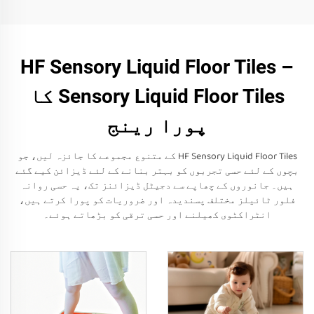
HF Sensory Liquid Floor Tiles –
Sensory Liquid Floor Tiles کا
پورا رینج
HF Sensory Liquid Floor Tiles کے متنوع مجموعے کا جائزہ لیں، جو
بچوں کے لئے حسی تجربوں کو بہتر بنانے کے لئے ڈیزائن کیے گئے
ہیں۔ جانوروں کے چھاپے سے دجیٹل ڈیزائنز تک، یہ حسی روانہ
فلور ٹائیلز مختلف پسندیدہ اور ضروریات کو پورا کرتے ہیں،
انٹراکٹوی کھیلنے اور حسی ترقی کو بڑھاتے ہوئے۔