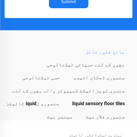
Submit
مائع فلور ٹائل
بچوں کے لئے حسیاتی ٹیکنالوجی
سنسوری ڈھکان اتیسم
حسی ٹیکنالوجی
سنسری ٹویز اتیکٹ کمپیوٹر والے بچوں کے لئے
liquid sensory floor tiles
سنسوری لiquid ٹائیلز
سنسوری فلار میٹ
سینسر میٹ
بہترین لیکوڈ فلور ٹائیلز