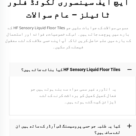
ایچ ایف سینسوری لکوئڈ فلور
ٹائیلز – عام سوالات
عمومی سوالات کے جوابات ملیں جو HF Sensory Liquid Floor Tiles کے
بارے میں پوچھے جاتے ہیں۔ اس کے خصوصیات، فوائد اور استعمال
کے بارے میں علم حاصل کریں تاکہ آپ اپنے حسی علاقے کے لئے معقول
فیصلے کر سکیں۔
HF Sensory Liquid Floor Tiles کیا بنائے جاتے ہیں؟
یہ انڈور، غیر سمی مواد سے بنے ہوتے ہیں جو
فعال کھیل کھیل کو برداشت کرنے کے لئے
ڈیزائن کیے گئے ہوتے ہیں۔
کیا یہ طلبہ جو حسی پروسیسنگ ڈس آرڈر کے ساتھ ہیں ان
لئے ساف ہیں؟