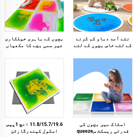
نئے آمد دباو کم کرنے
بچوں کے باہری خیلکاری
کے لئے خاص بچوں کے لئے
غیر سمی بچے کا مکھیاں
سنسوری متبادل خیلوں
ڈسٹ کپیٹ پلے میٹ
کا آگاہی حاصل کریں
سینسوری لیکوئر فلور
رات کا روشنی آکواریم
ٹائیلز
گول سنسوری لiquid فلور
ٹائیل
اسٹاک میں بچوں کی
11.8/15.7/19.6 انچ 1پیس
قدرتی ریسکٹ سqueeze
اسکول کیندرگارٹن