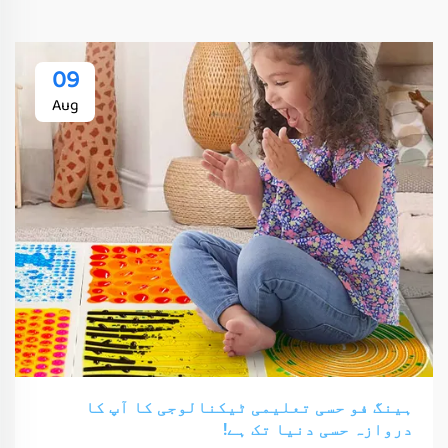
09
Aug
ہینگ فو حسی تعلیمی ٹیکنالوجی کا آپ کا
دروازہ حسی دنیا تک ہے!