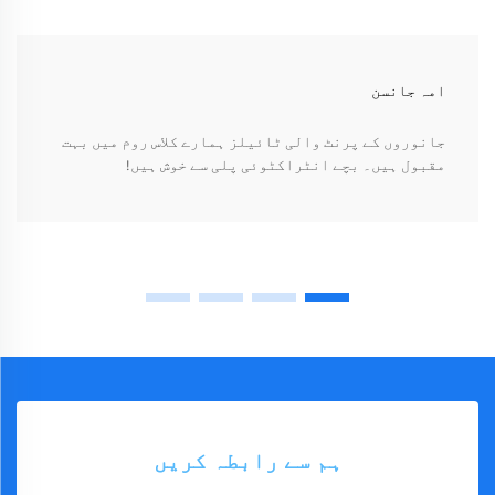
امہ جانسن
جانوروں کے پرنٹ والی ٹائیلز ہمارے کلاس روم میں بہت
مقبول ہیں۔ بچے انٹراکٹوئی پلی سے خوش ہیں!
ہم سے رابطہ کریں