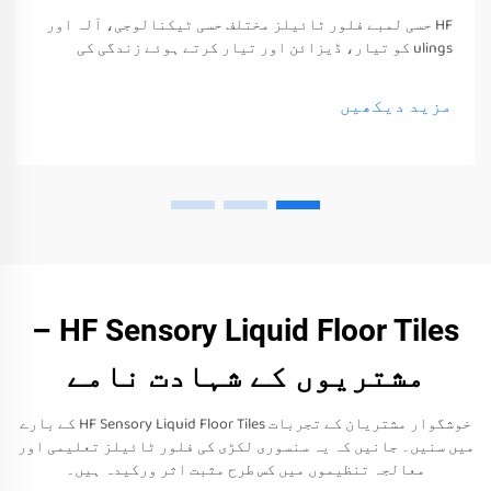
HF حسی لمبے فلور ٹائیلز مختلف حسی ٹیکنالوجی، آلہ اور
ulings کو تیار، ڈیزائن اور تیار کرتے ہوئے زندگی کی
معیشت اور خوشی کو بہتر بناتے ہیں۔ یہ ٹیکنالوجی، آلہ
اور ulings صرف ان کے حواس کو جگا سکتے ہیں
مزید دیکھیں
HF Sensory Liquid Floor Tiles –
مشتریوں کے شہادت نامے
خوشگوار مشتریان کے تجربات HF Sensory Liquid Floor Tiles کے بارے
میں سنیں۔ جانیں کہ یہ سنسوری لکڑی کی فلور ٹائیلز تعلیمی اور
معالجہ تنظیموں میں کس طرح مثبت اثر ورکیدہ ہیں۔