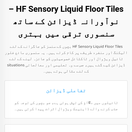
HF Sensory Liquid Floor Tiles –
نوآورانہ ڈیزائن کے ساتھ
سنسوری ترقی میں بہتری
HF Sensory Liquid Floor Tiles بچوں کے سنسز کو جاگرانے کے لئے
الیکنگ اور منفرد طریقے پر کام کرتے ہیں۔ یہ سنسوری مائع فلور
ٹائیل ویژوال اور ٹاکٹائل خصوصیتوں کو جائزہ لینے کے لئے
ڈیزائن کیے گئے ہیں، جس سے وہ تعلیمی اور معالجاتی situations
کے لئے مثالی ہوتے ہیں۔
تفاعلی ڈیزائن
ٹائیلوں میں دबاؤ کی تپش ہوتی ہے، جو بچوں کی توجہ کو
جذب کرنے والے ڈاینیمک ویژوال اثرات پیدا کرتی ہیں۔