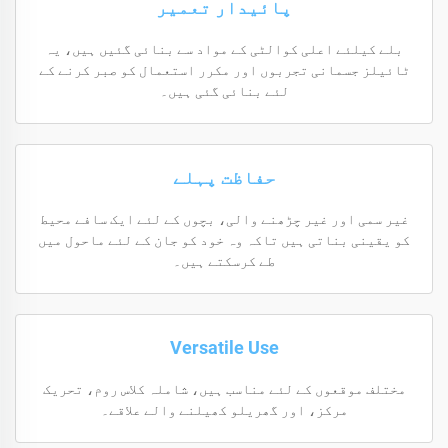
پائیدار تعمیر
بلے کیلئے اعلی کوالٹی کے مواد سے بنائی گئیں ہیں، یہ
ٹائیلز جسمانی تجربوں اور مکرر استعمال کو صبر کرنے کے
لئے بنائی گئی ہیں۔
حفاظت پہلے
غیر سمی اور غیر چڑھنے والی، بچوں کے لئے ایک سافے محیط
کو یقینی بناتی ہیں تاکہ وہ خود کو جان کے لئے ماحول میں
طے کرسکتے ہیں۔
Versatile Use
مختلف موقعوں کے لئے مناسب ہیں، شاملہ کلاس روم، تحریک
مرکز، اور گھریلو کھیلنے والے علاقے۔