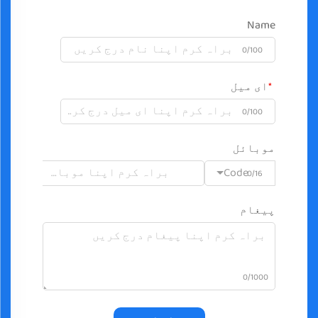
Name
0/100
ای میل
0/100
موبائل
Code
0/16
پیغام
0/1000