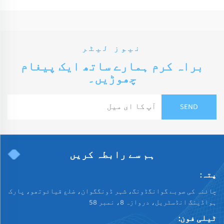
نیوز لیٹر
براہ کرم ہمارے ساتھ ایک پیغام
چھوڑیں۔
ہم سے رابطہ کریں
پتہ:
چائنہ کی صوبے گوانگڈونگ، شہر ڈونگگوان، ضلع قیائوتھو، پارک
ہواڈینگ انڈسٹریل، دروازہ 8، نمبر 58
ٹیلی فون: