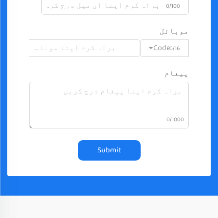
0/100
موبائل
Code
0/16
پیغام
0/1000
Submit