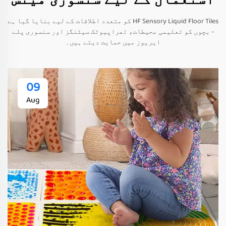
HF Sensory Liquid Floor Tiles کو متعدد اطلاقات کے لیے بنایا گیا ہے
- بچوں کو تعلیمی محیطات، تھراپیوٹک سیٹنگز اور سنسوری پلے
ایریوز میں حمایت دیتے ہیں۔
09
Aug