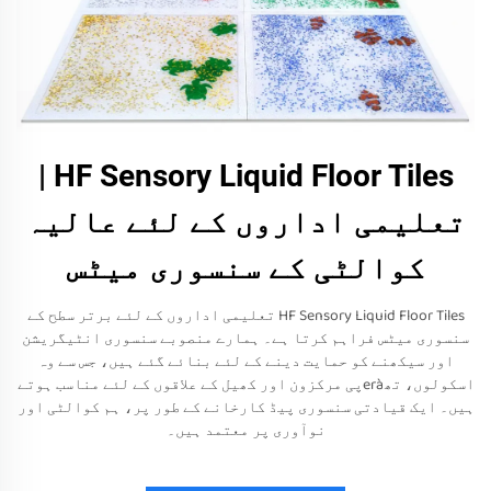
HF Sensory Liquid Floor Tiles |
تعلیمی اداروں کے لئے عالیہ
کوالٹی کے سنسوری میٹس
HF Sensory Liquid Floor Tiles تعلیمی اداروں کے لئے برتر سطح کے
سنسوری میٹس فراہم کرتا ہے۔ ہمارے منصوبے سنسوری انٹیگریشن
اور سیکھنے کو حمایت دینے کے لئے بنائے گئے ہیں، جس سے وہ
اسکولوں، تھeràپی مرکزون اور کھیل کے علاقوں کے لئے مناسب ہوتے
ہیں۔ ایک قیادتی سنسوری پیڈ کارخانے کے طور پر، ہم کوالٹی اور
نوآوری پر معتمد ہیں۔