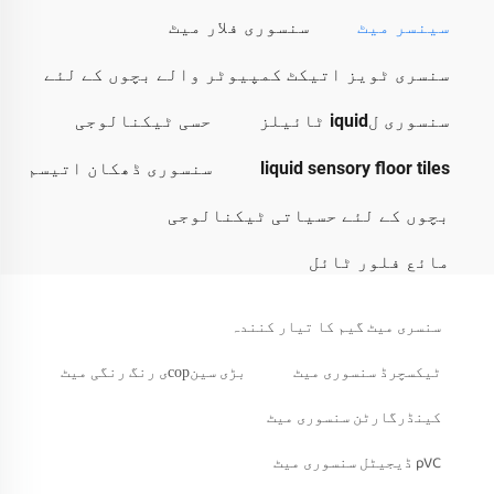
سینسر میٹ
سنسوری فلار میٹ
سنسری ٹویز اتیکٹ کمپیوٹر والے بچوں کے لئے
سنسوری لiquid ٹائیلز
حسی ٹیکنالوجی
liquid sensory floor tiles
سنسوری ڈھکان اتیسم
بچوں کے لئے حسیاتی ٹیکنالوجی
مائع فلور ٹائل
سنسری میٹ گیم کا تیار کنندہ
ٹیکسچرڈ سنسوری میٹ
بڑی سینсорی رنگ رنگی میٹ
کینڈرگارٹن سنسوری میٹ
pVC ڈیجیٹل سنسوری میٹ