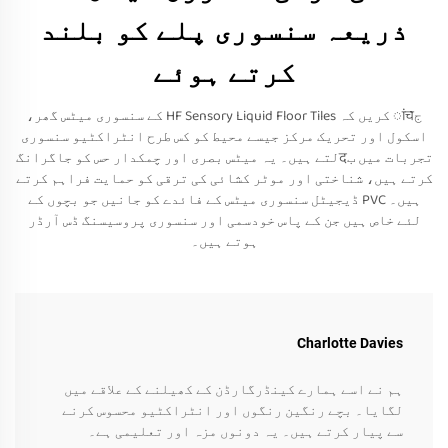
ذریعہ سنسوری پلے کو بلند
کرتے ہوئے
جांच کریں کہ HF Sensory Liquid Floor Tiles کے سنسوری میٹس گھر،
اسکول اور تحریک مرکز جیسے محیط کو کس طرح انٹراکٹیو سنسوری
تجربات میں بदلتے ہیں۔ یہ میٹس بصری اور چمکدار حس کو جاگرانگ
کرتے ہیں، شناختی اور موٹر کشائی کی ترقی کو حمایت فراہم کرتے
ہیں۔ PVC ڈیجیٹل سنسوری میٹس کے فائدے کو جانیں جو بچوں کے
لئے خاص ہیں جن کے پاس خودسمی اور سنسوری پروسیسنگ ڈس آرڈر
ہوتے ہیں۔
Charlotte Davies
ہم نے اسے ہمارے کینڈرگارڈن کے کھیلنے کے علاقے میں
لگایا۔ بچے رنگین رنگوں اور انٹراکٹیو محسوس کرنے
سے پیار کرتے ہیں۔ یہ دونوں مزہ اور تعلیمی ہے۔