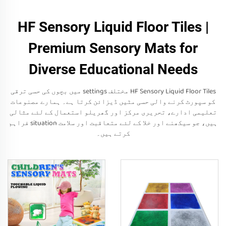
HF Sensory Liquid Floor Tiles |
Premium Sensory Mats for
Diverse Educational Needs
HF Sensory Liquid Floor Tiles مختلف settings میں بچوں کی حسی ترقی
کو سپورٹ کرنے والی حسی مٹیں ڈیزائن کرتا ہے۔ ہمارے مصنوعات
تعلیمی ادارے، تحریری مرکز اور گھریلو استعمال کے لئے مثالی
ہیں، جو سیکھنے اور خلا کے لئے متعاقبت اور سلامت situation فراہم
کرتے ہیں۔