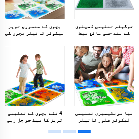
جوگیٹس تعلیمی کھیلوں
بچوں کے سنسوری تويز
کے لئے حسی مائع میٹ
لیکوئر ٹائیلز بچوں کی
مائع لاوا فلور ٹائیل
دیکھنے کی قوت کو بہتر
اتیشیہ کے لئے فجیٹ
بنانے کے لئے رنگنداز
بچوں کے لئے
انڈور کے لئے جوڑا جا
سکتا ہے سنسوری میٹس
نیا مونٹیسیری تعلیمی
4 نئے بچوں کے تعلیمی
لیکوئر فلور ٹائیلز
تويز کا سیٹ جو چل رہی
سنسوری ٹیوب اتیزم کے
ہو لیکوئر جانوروں کے
علاج کے لئے بچوں کے لئے
چھاپے والے بچوں کے