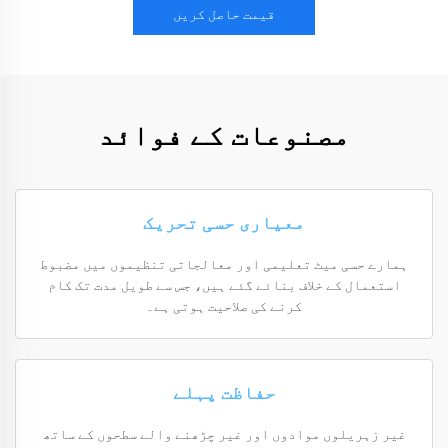
قیمت حاصل کریں
مصنوعات کے فوائد
معیاری حسی تحریک
ہمارے حسی میٹ تعلیمی اور معالجاتی تنظیموں میں مضبوط
استعمال کے خلاف بنائے گئے ہیں، جس سے طویل مدت تک کام
کرنے کی صلاحیت ہوتی ہے۔
حفاظت پہلے
غیر زہریلوں موادوں اور غیر چڑھنے والے سطحوں کے ساتھ