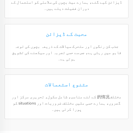
ڈیزائن کیے گئے، ہمارے میٹ بچوں کی سلامتی کو استعمال کے
دوران فضیلت دیتے ہیں۔
محبت کے ڈیزائن
جذب کن رنگوں اور متحرک سیالات کے ذریعہ بچوں کی توجہ
قابو میں رہتی ہے، جس سے حسی تجربہ اور سیکھنے کی تشویق
ہوتی ہے۔
متنوع استعمالات
مختلف的情况 کے لئے مناسب، شامل سکول، تحریری مرکز اور
گھروں، ہمارے حسی مٹیں مختلف ضروریات اور situations کو
پورا کرتی ہیں۔