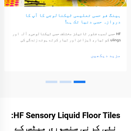
ہینگ فو حسی تعلیمی ٹیکنالوجی کا آپ کا
دروازہ حسی دنیا تک ہے!
HF حسی لمبے فلور ٹائیلز مختلف حسی ٹیکنالوجی، آلہ اور
ulings کو تیار، ڈیزائن اور تیار کرتے ہوئے زندگی کی
معیشت اور خوشی کو بہتر بناتے ہیں۔ یہ ٹیکنالوجی، آلہ
اور ulings صرف ان کے حواس کو جگا سکتے ہیں
مزید دیکھیں
HF Sensory Liquid Floor Tiles:
نئی کرنی سنسوری میٹس کے