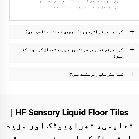
روانوں سے بھر لیا جاتا ہے، خطرے سے بچنے
اور طویل معیار کی ضمانت کے لئے۔
کیا یہ میٹس اتیسم والے بچوں کے لئے مناسب ہیں؟
کیا میٹس تھریپی سینٹروں میں استعمال کیے جاسکتے
ہیں؟
کیا مٹر سلپ ریزسٹنٹ ہیں؟
HF Sensory Liquid Floor Tiles |
تعلیمی، تھراپیوٹک اور مزید
استعمال کے لیے سنسوری میٹس