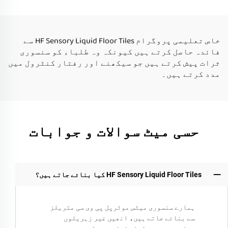
پریمیم سکیوز تويز
کھیل میٹ بچوں کے لئے
لیکوئر فلور ٹائیلز
خاص تعلیمی پروگرام HF Sensory Liquid Floor Tiles سے
فائدہ حاصل کرتے ہیں کیونکہ وہ طلباء کو سنسوری
ثرات پیش کرتے ہیں جو سیکھنے اور رفتار کنٹرول میں
مدد کرتے ہیں۔
حسی میٹ سوالات و جوابات
HF Sensory Liquid Floor Tiles کیا بنائے جاتے ہیں؟
ہمارے سنسوری میٹس موٹرپل پی وی سی متریلز
سے بنائے جاتے ہیں، انھیں غیر زہریلوں