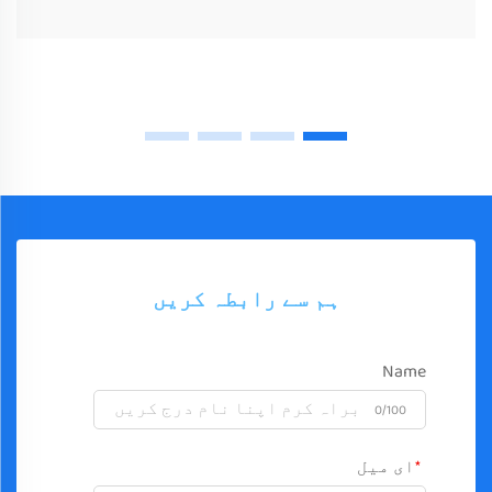
ہم سے رابطہ کریں
Name
0/100
ای میل