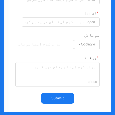
ای میل
0/100
موبائل
Code
0/16
پیغام
0/1000
Submit