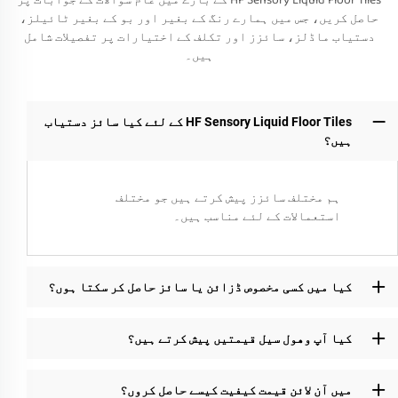
HF Sensory Liquid Floor Tiles کے بارے میں عام سوالات کے جوابات پر
حاصل کریں، جس میں ہمارے رنگ کے بغیر اور بو کے بغیر ٹائیلز،
دستیاب ماڈلز، سائزز اور تکلف کے اختیارات پر تفصیلات شامل
ہیں۔
HF Sensory Liquid Floor Tiles کے لئے کیا سائز دستیاب
ہیں؟
ہم مختلف سائزز پیش کرتے ہیں جو مختلف
استعمالات کے لئے مناسب ہیں۔
کیا میں کسی مخصوص ڈزائن یا سائز حاصل کر سکتا ہوں؟
کیا آپ وھول سیل قیمتیں پیش کرتے ہیں؟
میں آن لائن قیمت کیفیت کیسے حاصل کروں؟