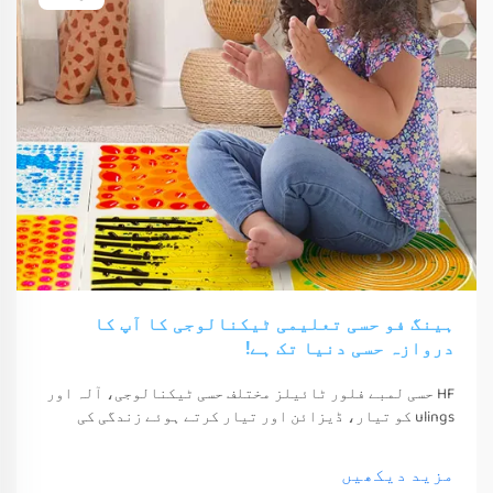
ہینگ فو حسی تعلیمی ٹیکنالوجی کا آپ کا
دروازہ حسی دنیا تک ہے!
HF حسی لمبے فلور ٹائیلز مختلف حسی ٹیکنالوجی، آلہ اور
ulings کو تیار، ڈیزائن اور تیار کرتے ہوئے زندگی کی
معیشت اور خوشی کو بہتر بناتے ہیں۔ یہ ٹیکنالوجی، آلہ
اور ulings صرف ان کے حواس کو جگا سکتے ہیں
مزید دیکھیں