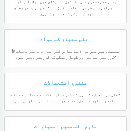
ہمارے سینسوری لکید ٹائیل کالیکشن میں روشنانی اور
آکویاریم ثیمس جیسے منفرد ڈیزائن شامل ہیں، جو بصری
اور ٹچ سینس کو جگا دیتے ہیں۔
اعلی معیار کے مواد
متنیک، غیر مضر مواد سے بنائی گئی ہماری ٹائیل مختلف情
况وں میں حفاظت اور طویل زندگی کا گارنٹی دیتی ہیں۔
متنوع استعمالات
تعلیمی ماحول، تھرپی کے کمرے، اور خلاصہ کے علاقوں کے لئے
مناسب، ہماری ٹائیل مختلف ضروریات کو پورا کرتی ہیں۔
فارغ التحصیل اختیارات