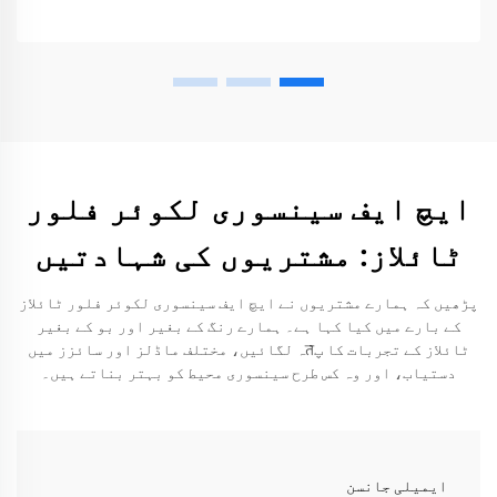
ایچ ایف سینسوری لکوئر فلور
ٹائلاز: مشتریوں کی شہادتیں
پڑھیں کہ ہمارے مشتریوں نے ایچ ایف سینسوری لکوئر فلور ٹائلاز
کے بارے میں کیا کہا ہے۔ ہمارے رنگ کے بغیر اور بو کے بغیر
ٹائلاز کے تجربات کا پतہ لگائیں، مختلف ماڈلز اور سائزز میں
دستیاب، اور وہ کس طرح سینسوری محیط کو بہتر بناتے ہیں۔
ایمیلی جانسن