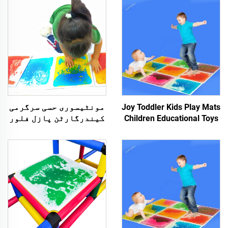
Joy Toddler Kids Play Mats
مونٹیسوری حسی سرگرمی
Children Educational Toys
کیندرگارٹن پازل فلور
3D PVC Liquid Floor
بچوں کے لئے غیر
Sensory Liquid Tiles
زہریلے کھیل کے میٹس
حسی رقابہ جوہریں