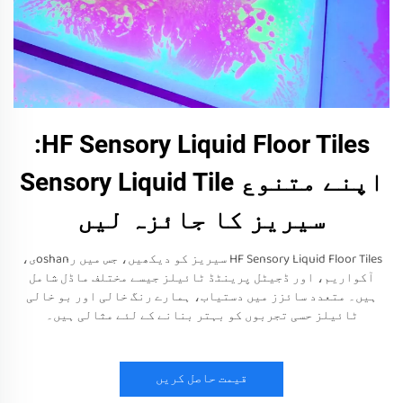
HF Sensory Liquid Floor Tiles:
اپنے متنوع Sensory Liquid Tile
سیریز کا جائزہ لیں
HF Sensory Liquid Floor Tiles سیریز کو دیکھیں، جس میں رoshanی،
آکواریم، اور ڈجیٹل پرینٹڈ ٹائیلز جیسے مختلف ماڈل شامل
ہیں۔ متعدد سائزز میں دستیاب، ہمارے رنگ خالی اور بو خالی
ٹائیلز حسی تجربوں کو بہتر بنانے کے لئے مثالی ہیں۔
قیمت حاصل کریں