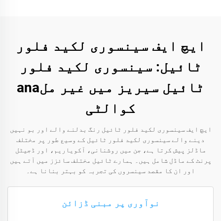
ایچ ایف سینسوری لکید فلور
ٹائیل: سینسوری لکید فلور
ٹائیل سیریز میں غیر ملana
کوالٹی
ایچ ایف سینسوری لکید فلور ٹائیل رنگ بدلنے والے اور بو نہیں
دینے والے سینسوری لکید فلور ٹائیل کے وسیع طور پر مختلف
ماڈلز پیش کرتا ہے، جن میں روشنانی، آکویاریم، اور ڈجیٹل
پرنٹ کے ماڈل شامل ہیں۔ ہمارے ٹائیل مختلف سائزز میں آتے ہیں
اور ان کا مقصد سینسروں کی تجربہ کو بہتر بنانا ہے۔
نوآوری پر مبنی ڈزائن