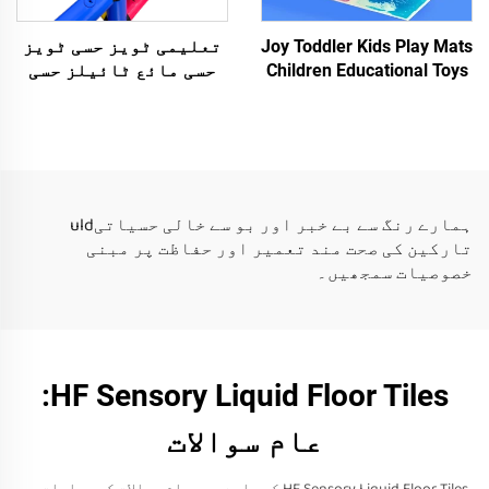
Joy Toddler Kids Play Mats
تعلیمی ٹویز حسی ٹویز
Children Educational Toys
حسی مائع ٹائیلز حسی
3D PVC Liquid Floor
ٹویز اتیسم والے بچوں
Sensory Liquid Tiles
کے لئے مائع فلور
ٹائیلز
ہمارے رنگ سے بے خبر اور بو سے خالی حسیاتیuld
تارکین کی صحت مند تعمیر اور حفاظت پر مبنی
خصوصیات سمجھیں۔
HF Sensory Liquid Floor Tiles:
عام سوالات