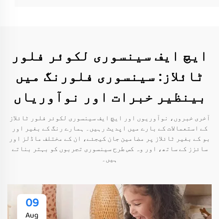
ایچ ایف سینسوری لکوئر فلور
ٹائلاز: سینسوری فلورنگ میں
بینظیر خبرات اور نوآوریاں
آخری خبروں، نوآوریوں اور ایچ ایف سینسوری لکوئر فلور ٹائلاز
کے استعمالات کے بارے میں اپدیٹ رہیں۔ ہمارے رنگ کے بغیر اور
بو کے بغیر ٹائلاز پر مضامین جان کیجئے، ان کے مختلف ماڈلز اور
سائزز کے ساتھ، اور وہ کس طرح سینسوری تجربوں کو بہتر بناتے
ہیں۔
09
Aug