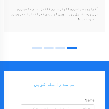
آکواریم سینسوری لکوئر فلور ٹائلاز ہمارے کلاس روم
میں بہت مقبول ہیں۔ بچوں کو روشن نظرانداز کے عروض پر
بہت پسند ہے!
ہم سے رابطہ کریں
Name
0/100