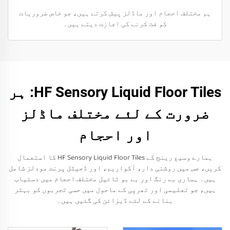
ہم مختلف احجام اور ماڈلز پیش کرتے ہیں، جو خاص ضروریات
کو فٹ کرنے کی اجازت دیتے ہیں۔
HF Sensory Liquid Floor Tiles: ہر
ضرورت کے لئے مختلف ماڈلز
اور احجام
ہمارے وسیع رینج کے HF Sensory Liquid Floor Tiles کا استعمال
کریں، جس میں روشنی دار، آکواریم، اور ڈجیٹل پرنت مودلز شامل
ہیں۔ ہماری بے رنگ اور بے بو ٹائیل مختلف احجام میں دستیاب
ہیں، جو تعلیمی اور تھرپی کے ماحول میں حسی تجربوں کو بہتر
بنانے کے لئے ڈیزائن کی گئیں ہیں۔