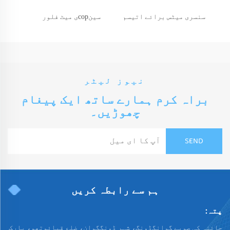
سنسری میٹس برائے اتیسم
سینсорی میٹ فلور
نیوز لیٹر
براہ کرم ہمارے ساتھ ایک پیغام
چھوڑیں۔
ہم سے رابطہ کریں
پتہ:
چائنہ کی صوبے گوانگڈونگ، شہر ڈونگگوان، ضلع قیائوتھو، پارک