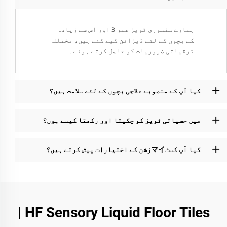
ہمارے سنسوری ٹویز عمر 3 اور اس سے زیادہ
کے بچوں کے لئے ڈیزائن کیے گئے ہیں، مختلف
ترقیاتی ضروریات کو حاصل کرتے ہوئے۔
کیا آپ کے منصوبے علاجی بچوں کے لئے سلامت ہیں؟
میں حسیاتی ٹویز کو چکیتا اور رکھتا کیسے ہوں؟
کیا آپ کسٹマイزشن کے اختیارات پیش کرتے ہیں؟
HF Sensory Liquid Floor Tiles |