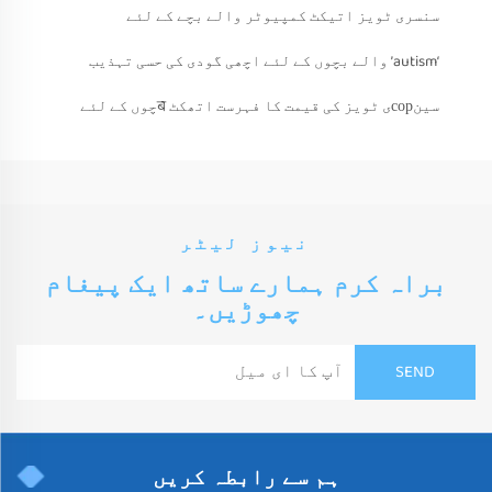
سنسری ٹویز اتیکٹ کمپیوٹر والے بچے کے لئے
‘autism’ والے بچوں کے لئے اچھی گودی کی حسی تہذیب
سینсорی ٹویز کی قیمت کا فہرست اتھکٹ बچوں کے لئے
نیوز لیٹر
براہ کرم ہمارے ساتھ ایک پیغام
چھوڑیں۔
ہم سے رابطہ کریں