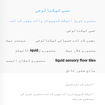
حسی ٹیکنالوجی
سنسری ٹویز اتیکٹ کمپیوٹر والے بچوں کے لئے
حسی ٹیکنالوجی
بچوں کے لئے حسیاتی ٹیکنالوجی
سینسر میٹ
سنسوری فلار میٹ
سنسوری لiquid ٹائیلز
liquid sensory floor tiles
سنسوری ڈھکان اتیسم
مائع فلور ٹائل
اٰٹسٹم کے لئے کھیل
اتیکٹ کمپیوٹر والے بچوں کے لئے سنسری ٹویز کی
مستقیم فروخت