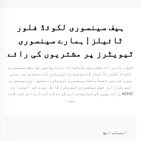
ہیف سینسوری لکوئڈ فلور
ٹائیلز | ہمارے سینسوری
ٹیویٹرز پر مشتریوں کی رائے
خوش رہنے والے مشتریوں کے شہادت نامے پڑھیں جو ہیف سینسوری
لکوئڈ فلور ٹائیلز کے سینسوری ٹیویٹرز کے مجموعے پر مبنی
ہیں، جن میں فجیٹ سافٹ سینسوری ٹیویٹرز، سلین اون سینسوری
ٹیویٹرز اور جیل سینسوری ٹیویٹرز شامل ہیں، جو اتیسم اور
ADHD والے بچوں کو حمایت فراہم کرنے کے لئے ڈیزائن کیے گئے
ہیں۔
ایمیلی ایچ