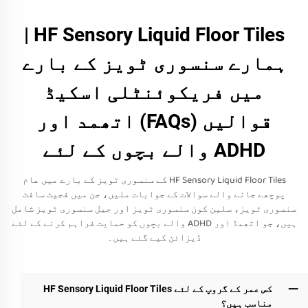
HF Sensory Liquid Floor Tiles |
ہمارے سنسوری ٹویز کے بارے
میں فریکوئنٹلی اسکیڈ
قوالیں (FAQs) اتھمد اور
ADHD والے بچوں کے لئے
HF Sensory Liquid Floor Tiles کے سنسوری ٹویز کے بارے میں عام
پوچھے جانے والے سوالات کے جوابات ملیں، جن میں فجیٹ سافٹ
سنسوری ٹویز، سلین کون سنسوری ٹویز اور جیل سنسوری ٹویز شامل
ہیں، جو اتھمڈ اور ADHD والے بچوں کو حمایت فراہم کرنے کے لئے
ڈیزائن کیے گئے ہیں۔
کس عمر کے گروپ کے لئے HF Sensory Liquid Floor Tiles
مناسب ہیں؟