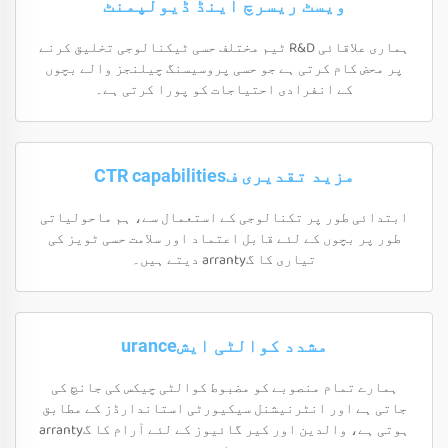
ویسٹ ریسرچ اینڈ ڈیولپمنٹ
ہماری علاقائی R&D ٹیم مختلف حسی ٹیکنالوجی تخلیق کرنے
پر محض کام کرتی ہے جو حسی پروسیسنگ چیلنجز والے بچوں
کے انفرادی احتیاجات کو پورا کرتی ہے۔
مزید تقدیری فCTR capabilities
ابتدائی طور پر تکنالوجی کے استعمال سے، ہم ماحولیاتی
طور پر بچوں کے لئے قابل اعتماد اور سلامت حسی ٹویز کی
تیاری کا گarranty دیتے ہیں۔
مشدد کوالٹی ایشurance
ہمارے تمام منصوبے کو مضبوط کوالٹی چیکس کی جانچ کی
جاتی ہے اور انٹرنیشنل سیکیورٹی استاندارڈز کے مطابق
ہوتی ہے، والدین اور کیر گائیوز کے لئے آرام کا گarranty