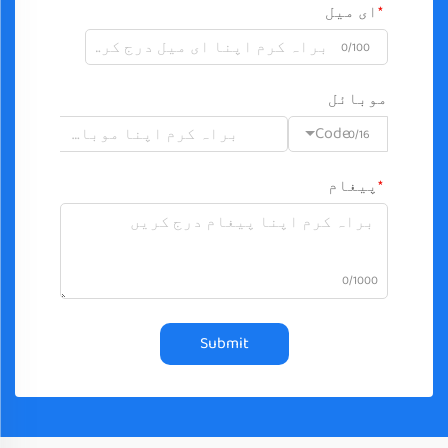
ای میل
0/100
موبائل
Code
0/16
پیغام
0/1000
Submit