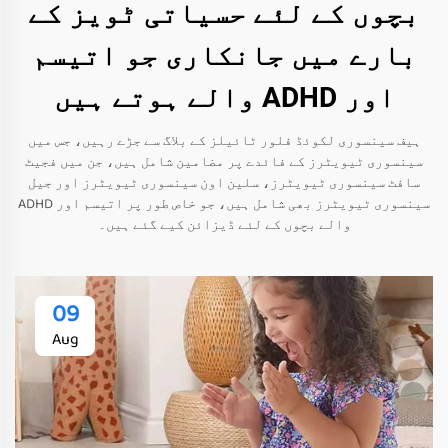
بچوں کے لئے حسیاتی ٹویز کے
بارے میں جانکاری جو اتیسم
اور ADHD والے ہوتے ہیں
ہیف سینسوری لکوئڈ فلور ٹائیلز کے بلاگ سے جڑے رہیں، جس میں
سینسوری ٹیویٹرز کے فائدے پر مضامین شامل ہیں، جن میں فجیٹ
سافٹ سینسوری ٹیویٹرز، سلین اون سینسوری ٹیویٹرز اور جیل
سینسوری ٹیویٹرز بھی شامل ہیں، جو خاص طور پر اتیسم اور ADHD
والے بچوں کے لئے ڈیزائن کیے گئے ہیں۔
09
Aug