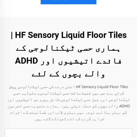
HF Sensory Liquid Floor Tiles |
ہماری حسی ٹیکنالوجی کے
فائدے اتیشیوں اور ADHD
والے بچوں کے لئے
HF Sensory Liquid Floor Tiles اعلی درجے کی حسی ٹیکنالوجی پیش
کرتی ہے، جس میں فجیٹ سافٹ حسی ٹیکنالوجی، سلوڈیم حسی
ٹیکنالوجی اور جیل حسی ٹیکنالوجی شامل ہیں، جو اتیشیوں اور
ADHD والے بچوں کو حملہ دیتی ہیں۔ ہمارے منصوبے حسی تجربوں
کو بہتر بنانے، توجہ میں بہتری لانے اور طمأنینت کے اثرات
فراہم کرنے کے لئے ڈھونڈے گئے ہیں۔