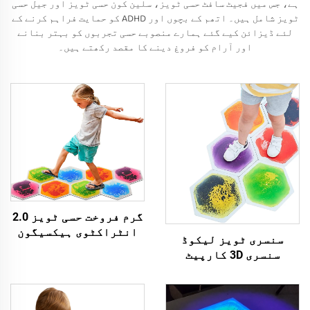
ہے، جس میں فجیٹ سافٹ حسی ٹویز، سلین کون حسی ٹویز اور جیل حسی
ٹویز شامل ہیں۔ اتھم کے بچوں اور ADHD کو حمایت فراہم کرنے کے
لئے ڈیزائن کیے گئے ہمارے منصوبے حسی تجربوں کو بہتر بنانے
اور آرام کو فروغ دینے کا مقصد رکھتے ہیں۔
گرم فروخت حسی ٹویز 2.0
انٹراکٹوی ہیکسیگون
سنسری ٹویز لیکوڈ
مائع فلور ٹائیل لوا
سنسری 3D کارپیٹ
پلے میٹ بچوں کے پلے
ٹائیلز لاوا پلے میٹ
روم فلور میٹ اتیسم
ہیکسگون لیکوڈ فلور
والے بچوں کے لئے
ٹائیل استرس ریلیف کے