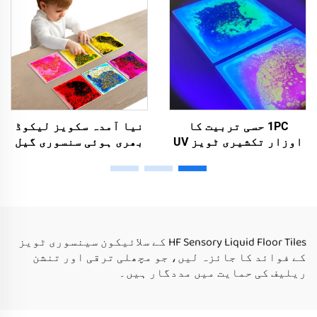
لئے
1PC حسی تربیت کا
نیا آمدہ سکویز لیکوڈ
اوزار تکشیری ٹویز UV
بھری ہوئی سنسوری گیل
مایع حسی فلور میٹ حسی
ٹوی بچوں کے سنسوری
ٹویز خاص ضروریات والے
روم میں تی پی یو ٹاکل
بچوں کے لئے اتیسم
سنسوری ٹویز اتیسم
والے بچے کے لئے
HF Sensory Liquid Floor Tiles کے سلائیکون سینسوری ٹویز
کے فوائد کا جائزہ لیں، جو مچھلی ترقی اور تنشن
ریلیف کی حمایت میں مددگار ہیں۔