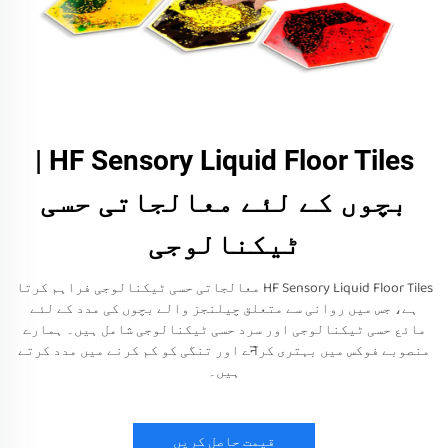
HF Sensory Liquid Floor Tiles |
بچوں کے لئے معالجاتی حسی
ٹیکنالوجی
HF Sensory Liquid Floor Tiles معالجاتی حسی ٹیکنالوجی فراہم کرتا
ہے، جس میں روانی سے متعلق چیلنجز والے بچوں کی مدد کے لئے
مائع حسی ٹیکنالوجی اور سرد حسی ٹیکنالوجی شامل ہیں۔ ہمارے
منصوبے فوکس میں بہتری کرनے اور تنگی کو کم کرنے میں مدد کرتے
ہیں۔
قیمت حاصل کریں