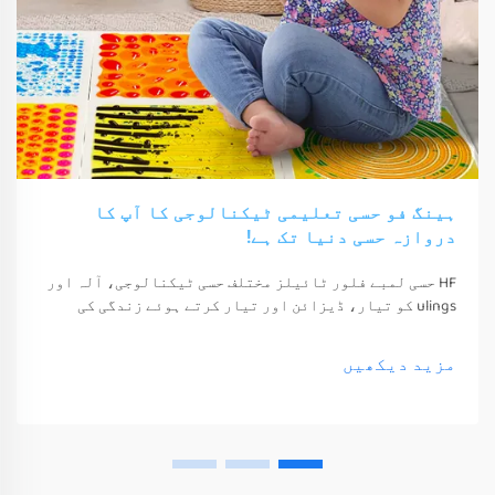
ہینگ فو حسی تعلیمی ٹیکنالوجی کا آپ کا
دروازہ حسی دنیا تک ہے!
HF حسی لمبے فلور ٹائیلز مختلف حسی ٹیکنالوجی، آلہ اور
ulings کو تیار، ڈیزائن اور تیار کرتے ہوئے زندگی کی
معیشت اور خوشی کو بہتر بناتے ہیں۔ یہ ٹیکنالوجی، آلہ
اور ulings صرف ان کے حواس کو جگا سکتے ہیں
مزید دیکھیں