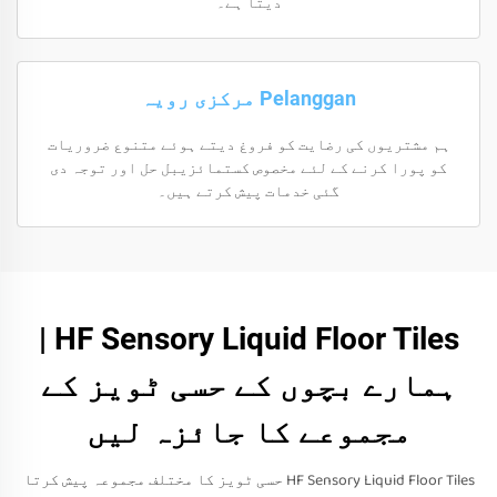
دیتا ہے۔
Pelanggan مرکزی رویہ
ہم مشتریوں کی رضایت کو فروغ دیتے ہوئے متنوع ضروریات
کو پورا کرنے کے لئے مخصوص کستمائزیبل حل اور توجہ دی
گئی خدمات پیش کرتے ہیں۔
HF Sensory Liquid Floor Tiles |
ہمارے بچوں کے حسی ٹویز کے
مجموعے کا جائزہ لیں
HF Sensory Liquid Floor Tiles حسی ٹویز کا مختلف مجموعہ پیش کرتا