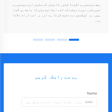
ہیف سینسوری لکوئڈ فلور ٹائیلز کے سلین اون سینسوری
ٹیویٹرز میرے بیٹے کے لئے ایک تبدیلی کا باعث ہو گئے
ہیں۔ وہ ٹیکسچر سے محبت کرتا ہے اور یہ اسے آرام دلاتا
ہے۔
ہم سے رابطہ کریں
Name
0/100