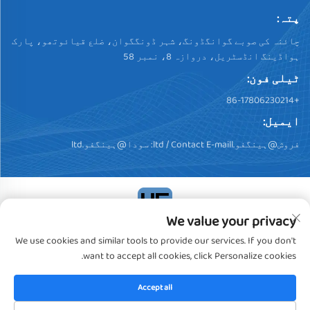
پتہ:
چائنہ کی صوبے گوانگڈونگ، شہر ڈونگگوان، ضلع قیائوتھو، پارک
ہواڈینگ انڈسٹریل، دروازہ 8، نمبر 58
ٹیلی فون:
+86-17806230214
ایمیل:
فروش@ہینگفو.ltd
/ Contact E-maill:
سودا@ہینگفو.ltd
We value your privacy
کاپی رائٹ © 2024، ڈونگگوان ہینگفو پلسٹک پروڈکٹس کو.,
We use cookies and similar tools to provide our services. If you don't
لیمیٹڈ. تمام حقوق محفوظ ہیں
خصوصیت رپورٹ
want to accept all cookies, click Personalize cookies.
Accept all