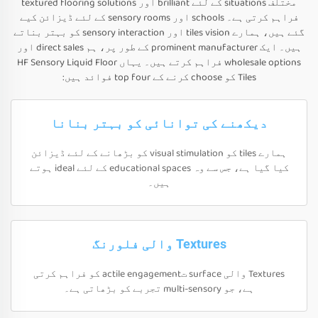
مختلف situations کے لئے brilliant اور textured flooring solutions
فراہم کرتی ہے۔ schools اور sensory rooms کے لئے ڈیزائن کیے
گئے ہیں، ہمارے tiles vision اور sensory interaction کو بہتر بناتے
ہیں۔ ایک prominent manufacturer کے طور پر، ہم direct sales اور
wholesale options فراہم کرتے ہیں۔ یہاں HF Sensory Liquid Floor
Tiles کو choose کرنے کے top four فوائد ہیں:
دیکھنے کی توانائی کو بہتر بنانا
ہمارے tiles کو visual stimulation کو بڑھانے کے لئے ڈیزائن
کیا گیا ہے، جس سے وہ educational spaces کے لئے ideal ہوتے
ہیں۔
Textures والی فلورنگ
Textures والی surface تactile engagement کو فراہم کرتی
ہے، جو multi-sensory تجربے کو بڑھاتی ہے۔