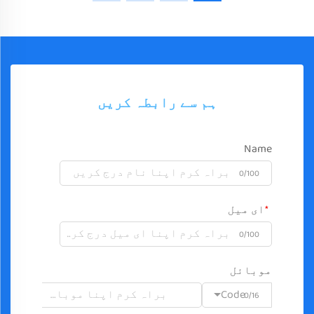
ہم سے رابطہ کریں
Name
0/100
ای میل
0/100
موبائل
Code
0/16