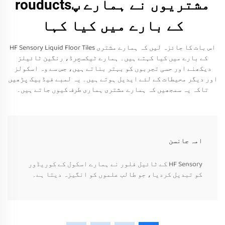
مشتریوں نے ہمارے پrouducts
کے بارے میں کیا کہا
اس بات کا جائزہ لیں کہ ہمارے مشتری HF Sensory Liquid Floor Tiles
کے بارے میں کیا کہتے ہیں۔ ہمارے ٹیکسچرڈ، رنگین ٹائیلز
دیکھنے اور حسی تجربوں کو بہتر بناتے ہیں، جس سے وہ اسکولز
اور دیگر محیطات کے لئے ایدیل ہوتے ہیں۔ یہ لمبے فیڈبیک پڑھیں
تاکہ یہ سمجھیں کہ ہمارے مشتری ہماری طرف کیوں جاتے ہیں۔
امہ جانسن
HF Sensory کے ٹائیل فلور نے ہمارے اسکول کے کوریڈور
کو تبدیل کردیا، جو طالب علموں کو انگیزہ دیتا ہے۔