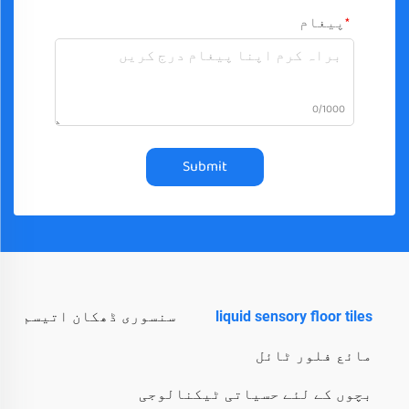
پیغام
0/1000
Submit
liquid sensory floor tiles
سنسوری ڈھکان اتیسم
مائع فلور ٹائل
بچوں کے لئے حسیاتی ٹیکنالوجی