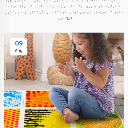
لئے ایک منسلک تجربہ فراہم کرتے ہیں اور انہیں ماں نیفریکچرر
کے پاس دستیاب ہیں۔ پتہ لگائیں کہ ہمارے فلور ٹائیلز آپ کے
سکول کے محیط کو کس طرح تبدیل کر سکتے ہیں ایک ڈاینیمک، رنگین
خلq میں۔
09
Aug