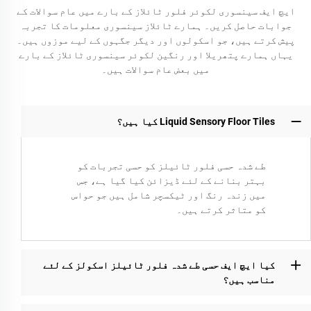
ایچ ایف سینسوری لکوئر فلور ٹائلاز کے بارے میں عام سوالات کے
جوابات حاصل کریں۔ ہمارے ٹائلاز سینسوری معلومات کا تجربہ
پیش کرتے ہیں، جو اسکولوں اور دیگر جگہوں کے لیے موزوں ہیں۔
یہاں ہمارے پتھریلا اور رنگین لکوئر سینسوری ٹائلاز کے بارے
میں بعض عام سوالات ہیں۔
Liquid Sensory Floor Tiles کیا ہیں؟
طے شدہ حسی فلور ٹائیلز کو حسی تجربات کو
بہتر بنانے کے لئے ڈیزائن کیا گیا ہے، جس
میں زندہ رنگ اور ٹیکسچر شامل ہیں جو حواس
کو متاثر کرتے ہیں۔
کیا ایچ ایف حسی طے شدہ فلور ٹائیلز اسکولز کے لئے
مناسب ہیں؟