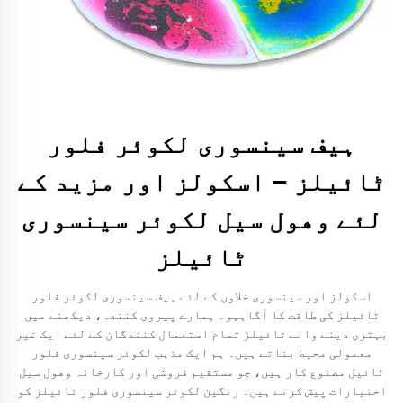
ہیف سینسوری لکوئر فلور
ٹائیلز – اسکولز اور مزید کے
لئے وھول سیل لکوئر سینسوری
ٹائیلز
اسکولز اور سینسوری خلاوں کے لئے ہیف سینسوری لکوئر فلور
ٹائیلز کی طاقت کا آگاہہو۔ ہمارے پیروی کنندہ، دیکھنے میں
بہتری دینے والے ٹائیلز تمام استعمال کنندگان کے لئے ایک غیر
معمولی محیط بناتے ہیں۔ ہم ایک مذہب لکوئر سینسوری فلور
ٹائیل مصنوع کار ہیں، جو مستقیم فروشی اور کارخانہ وھول سیل
اختیارات پیش کرتے ہیں۔ رنگین لکوئر سینسوری فلور ٹائیلز کو