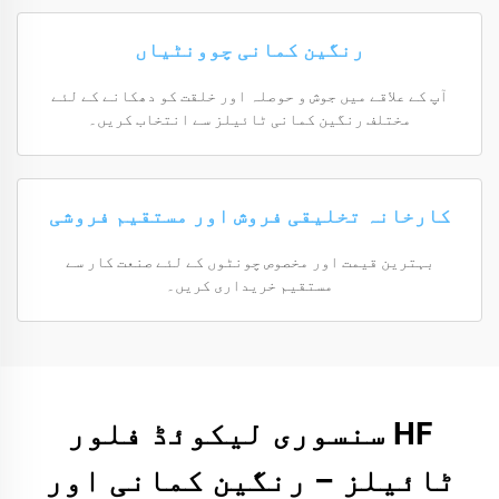
رنگین کمانی چوونٹیاں
آپ کے علاقے میں جوش و حوصلہ اور خلقت کو دھکانے کے لئے
مختلف رنگین کمانی ٹائیلز سے انتخاب کریں۔
کارخانہ تخلیقی فروش اور مستقیم فروشی
بہترین قیمت اور مخصوص چونٹوں کے لئے صنعت کار سے
مستقیم خریداری کریں۔
HF سنسوری لیکوئڈ فلور
ٹائیلز – رنگین کمانی اور