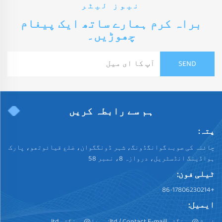
نیوز لیٹر
براہ کرم ہمارے ساتھ ایک پیغام
چھوڑیں۔
ہم سے رابطہ کریں
پتہ:
چائنہ کی صوبے گوانگڈونگ، شہر ڈونگگوان، ضلع قیائوتھو، پارک
ہواڈینگ انڈسٹریل، دروازہ 8، نمبر 58
ٹیلی فون:
+86-17806230214
ایمیل:
فروش@ہینگفو.ltd
/ Contact E-maill:
سودا@ہینگفو.ltd