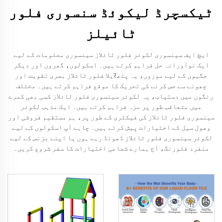
ٹیکسچرڈ لیکوئڈ سنسوری فلور
ٹائیلز
ایچ ایف سینسوری لکوئر فلور ٹائلاز سینسوری معلومات کے لیے
ایک نوآورانہ حل فراہم کرتے ہیں۔ اسکولوں، گھروں اور دیگر
جگہوں کے لیے موزوں، یہ پتھरیلا فلور ٹائلاز بصری تقویت اور
چھونے سے حس کرنے کی تحریک کا موقع فراہم کرتے ہیں۔ مختلف
رنگوں میں دستیاب، یہ لکوئر سینسوری فلور ٹائلاز کسی بھی کمرے
میں متعاقب طور پر مزہ فراہم کرتے ہیں۔ ایک مذہب لکوئر
سینسوری فلور ٹائلاز کی فیکٹری کے طور پر، ہم مستقیم فروشی اور
وھول سیل کے اختیارات پیش کرتے ہیں۔ چاہے آپ اسکولوں کے لیے
لکوئر سینسوری فلور ٹائلاز ڈھونڈ رہے ہوں یا اپنے بزنس کے لیے
منفرد فلورنگ، آج ہمارے شعاعی اختیارات کا سفر شروع کریں۔