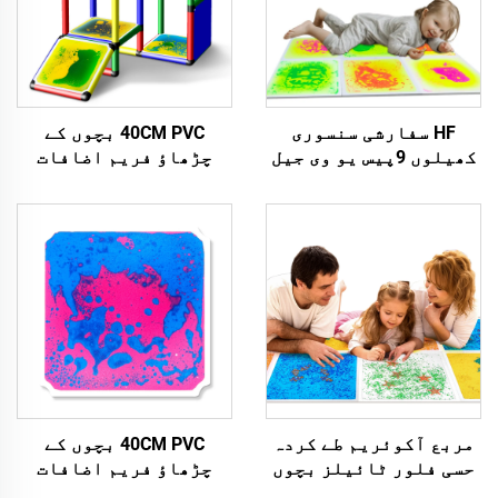
HF سفارشی سنسوری
40CM PVC بچوں کے
کھیلوں 9پیس یو وی جیل
چڑھاؤ فریم اضافات
سنسوری فLOOR ٹائیلز
سafe موثق اخراج ٹیوز
سنسوری میٹس سنسوری
لیک سنسوری فلور
لiquid جیل پیڈز بچوں کے
ٹائیلز 0-14 سال کے لئے
لئے خودپسند فجیٹس
مربع آکوئریم طے کردہ
40CM PVC بچوں کے
حسی فلور ٹائیلز بچوں
چڑھاؤ فریم اضافات
کے اتیسم کے علاج کے لئے
سafe موثق اخراج ٹیوز