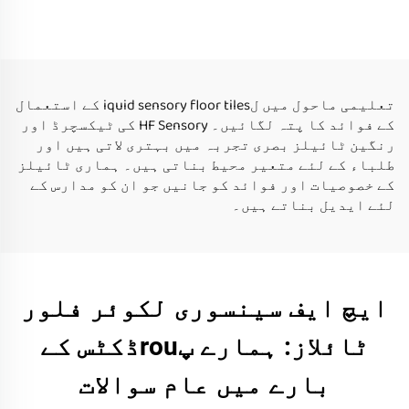
مناسب ہیں، پازل ٹیوب
لیک سنسوری فلور
بچوں کے لئے، چھوڑنے
ٹائیلز 0-14 سال کے لئے
والی ٹیوب
تعلیمی ماحول میں لiquid sensory floor tiles کے استعمال
کے فوائد کا پتہ لگائیں۔ HF Sensory کی ٹیکسچرڈ اور
رنگین ٹائیلز بصری تجربہ میں بہتری لاتی ہیں اور
طلباء کے لئے متعیر محیط بناتی ہیں۔ ہماری ٹائیلز
کے خصوصیات اور فوائد کو جانیں جو ان کو مدارس کے
لئے ایدیل بناتے ہیں۔
ایچ ایف سینسوری لکوئر فلور
ٹائلاز: ہمارے پrouڈکٹس کے
بارے میں عام سوالات