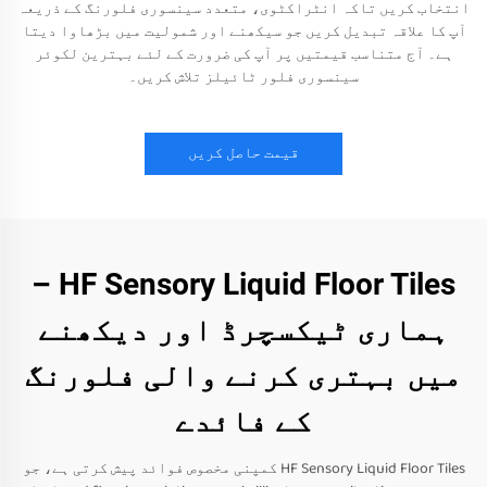
انتخاب کریں تاکہ انٹراکٹوی، متعدد سینسوری فلورنگ کے ذریعہ
آپ کا علاقہ تبدیل کریں جو سیکھنے اور شمولیت میں بڑھاوا دیتا
ہے۔ آج متناسب قیمتیں پر آپ کی ضرورت کے لئے بہترین لکوئر
سینسوری فلور ٹائیلز تلاش کریں۔
قیمت حاصل کریں
HF Sensory Liquid Floor Tiles –
ہماری ٹیکسچرڈ اور دیکھنے
میں بہتری کرنے والی فلورنگ
کے فائدے
HF Sensory Liquid Floor Tiles کمپنی مخصوص فوائد پیش کرتی ہے، جو