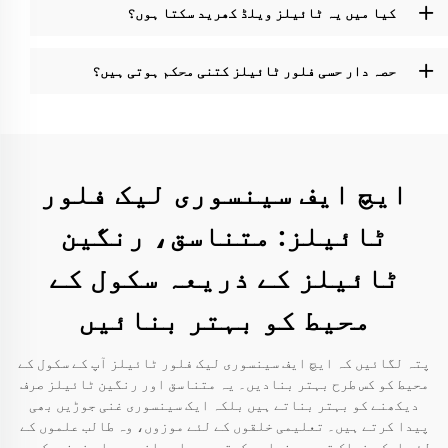
کیا میں یہ ٹائیلز ویلڈ کھرید سکتا ہوں؟
حصہ دار حسی فلور ٹائیلز کتنی محکم ہوتی ہیں؟
ایچ ایف سینسوری لیک فلور
ٹائیلز: متناسق، رنگین
ٹائیلز کے ذریعہ سکول کے
محیط کو بہتر بنائیں
پتہ لگائیں کہ ایچ ایف سینسوری لیک فلور ٹائیلز آپ کے سکول کے
محیط کو کس طرح بہتر بنادیں۔ یہ متناسق اور رنگین ٹائیلز صرف
دیکھنے کو بہتر بناتے ہیں بلکہ ایک سینسوری غنی جوڑیں بھی
پیدا کرتے ہیں۔ تعلیمی خلقوں کے لئے موزوں، وہ طالب علموں کے