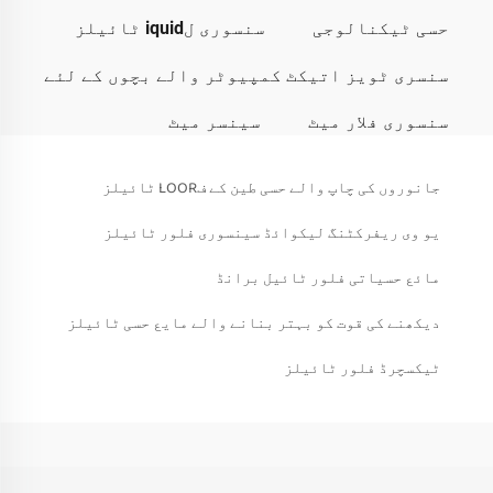
حسی ٹیکنالوجی
سنسوری لiquid ٹائیلز
سنسری ٹویز اتیکٹ کمپیوٹر والے بچوں کے لئے
سنسوری فلار میٹ
سینسر میٹ
جانوروں کی چاپ والے حسی طین کے فLOOR ٹائیلز
یو وی ریفرکٹنگ لیکوائڈ سینسوری فلور ٹائیلز
مائع حسیاتی فلور ٹائیل برانڈ
دیکھنے کی قوت کو بہتر بنانے والے مایع حسی ٹائیلز
ٹیکسچرڈ فلور ٹائیلز