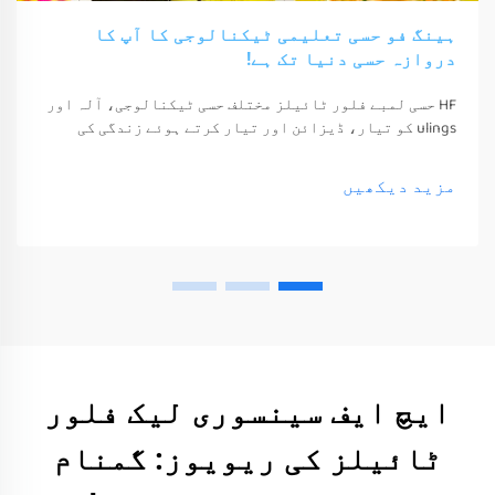
ہینگ فو حسی تعلیمی ٹیکنالوجی کا آپ کا
دروازہ حسی دنیا تک ہے!
HF حسی لمبے فلور ٹائیلز مختلف حسی ٹیکنالوجی، آلہ اور
ulings کو تیار، ڈیزائن اور تیار کرتے ہوئے زندگی کی
معیشت اور خوشی کو بہتر بناتے ہیں۔ یہ ٹیکنالوجی، آلہ
اور ulings صرف ان کے حواس کو جگا سکتے ہیں
مزید دیکھیں
ایچ ایف سینسوری لیک فلور
ٹائیلز کی ریویوز: گمنام