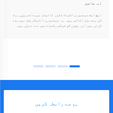
امہ جانسن
ایچ ایف سینسوری لکوئڈ فلور ٹائیلز میرے تھریپی روم
کی بہت بڑی اضافی ہیں۔ وہ سینسوری انٹیگریشن میں مدد
کرتی ہیں اور بچوں کو فوکس رکھنے میں مدد دیتی ہیں۔
ہم سے رابطہ کریں