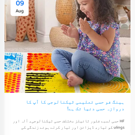
09
Aug
ہینگ فو حسی تعلیمی ٹیکنالوجی کا آپ کا
دروازہ حسی دنیا تک ہے!
HF حسی لمبے فلور ٹائیلز مختلف حسی ٹیکنالوجی، آلہ اور
ulings کو تیار، ڈیزائن اور تیار کرتے ہوئے زندگی کی
معیشت اور خوشی کو بہتر بناتے ہیں۔ یہ ٹیکنالوجی، آلہ