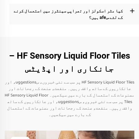
کیا مٹر اسکولز اور تھراپی سینٹرز میں استعمال کرنے
کے لئے سafe ہیں؟
HF Sensory Liquid Floor Tiles –
جانکاری اور اپڈیٹس
HF Sensory Liquid Floor Tiles پر سب سے نئی خبروں، سuggestions، اور
جانکاریوں کے ساتھ واقف رہیں۔ منفعت، صنعت کے رجحانات اور
مصنوعات کے استعمال کے بارے میں سیکھیں۔ HF Sensory Liquid Floor
Tiles پر سب سے نئی خبروں، سuggestions، اور جانکاریوں کے ساتھ
واقف رہیں۔ منفعت، صنعت کے رجحانات اور مصنوعات کے استعمال
کے بارے میں سیکھیں۔