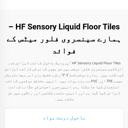
HF Sensory Liquid Floor Tiles –
ہمارے سینسروی فلور میٹس کے
فوائد
HF Sensory Liquid Floor Tiles آپرودیک ماحول کے لئے ڈیزائن شدہ
اترکٹوی سینسروی فلور میٹس ہیں جو بچوں کے ترقی کے لئے ڈیزائن
کیے گئے ہیں۔ ہمارے میٹس کسٹマイزبل، خفیف وزن اور سیف متریلز
جیسے TPE اور PVC سے بنے ہوتے ہیں۔ انہیں مختلف موقعوں کے لئے
استعمال کیا جا سکتا ہے، انہیں حس و احساس کو جگانے کے لئے
ڈیزائن کیا گیا ہے اور انہیں متعدد شکلوں اور رنگوں میں مل
سکتے ہیں۔
ماحول دوست مواد