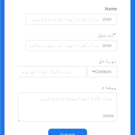
Name
0/100
ای میل
0/100
موبائل
Code
0/16
پیغام
0/1000
Submit