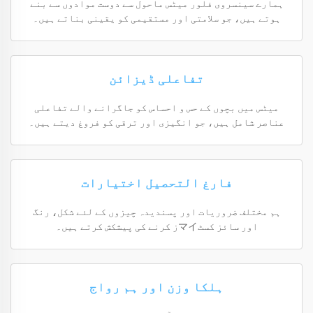
ہمارے سینسروی فلور میٹس ماحول سے دوست موادوں سے بنے
ہوتے ہیں، جو سلامتی اور مستقیمی کو یقینی بناتے ہیں۔
تفاعلی ڈیزائن
میٹس میں بچوں کے حس و احساس کو جاگرانے والے تفاعلی
عناصر شامل ہیں، جو انگیزی اور ترقی کو فروغ دیتے ہیں۔
فارغ التحصیل اختیارات
ہم مختلف ضروریات اور پسندیدہ چیزوں کے لئے شکل، رنگ
اور سائز کسٹマイز کرنے کی پیشکش کرتے ہیں۔
ہلکا وزن اور ہم رواج