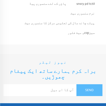
snsry pd tctil
پاؤں کے لئے سنسوری پیڈ
نرم سنسوری میٹ
پہلے چاند سال کی تعلیمی مرکز کا سنسوری میٹ
سینсорی میٹ فلور
نیوز لیٹر
براہ کرم ہمارے ساتھ ایک پیغام
چھوڑیں۔