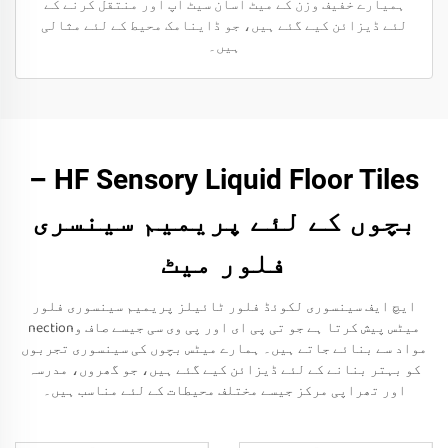
ہمیارے خفیف وزن کے میٹ آسان سیٹ اپ اور منتقل کرنے کے
لئے ڈیزائن کیے گئے ہیں، جو ڈاینامک محیط کے لئے مثالی
ہیں۔
HF Sensory Liquid Floor Tiles –
بچوں کے لئے پریمیم سینسری
فلور میٹ
ایچ ایف سینسوری لکوئڈ فلور ٹائیلز پریمیم سینسوری فلور
میٹس پیش کرتا ہے جو تی پی ای اور پی وی سی جیسے صاف وnection
مواد سے بنائے جاتے ہیں۔ ہمارے میٹس بچوں کی سینسوری تجربوں
کو بہتر بنانے کے لئے ڈیزائن کیے گئے ہیں، جو گھروں، مدرسہ
اور تھراپی مرکز جیسے مختلف محیطات کے لئے مناسب ہیں۔