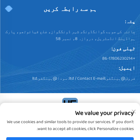
ہم سے رابطہ کریں
پتہ:
چائنہ کی صوبے گوانگڈونگ، شہر ڈونگگوان، ضلع قیائوتھو، پارک
ہواڈینگ انڈسٹریل، دروازہ 8، نمبر 58
ٹیلی فون:
+86-17806230214
ایمیل:
فروش@ہینگفو.ltd
/ Contact E-maill:
سودا@ہینگفو.ltd
We value your privacy
کاپی رائٹ © 2024، ڈونگگوان ہینگفو پلسٹک پروڈکٹس کو.,
We use cookies and similar tools to provide our services. If you don't
لیمیٹڈ. تمام حقوق محفوظ ہیں
خصوصیت رپورٹ
want to accept all cookies, click Personalize cookies.