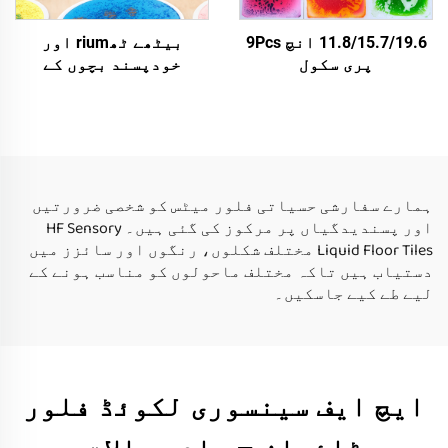
11.8/15.7/19.6 انچ 9Pcs
بیٹھے ٹھrium اور
پری سکول
خودپسند بچوں کے
کINDERGARTEN Nursery
تعلیمی کھیل
حسی فلور میٹ بچوں کے
مونٹیسیری سنسوری
لئے غیر سلپ حسی میٹس
فLOOR میٹ یو وی
مایع فلور ٹائیلز سیٹ
انعکاسی سنسوری لiquid
فLOOR ٹائیلز
ہمارے سفارشی حسیاتی فلور میٹس کو شخصی ضرورتیں
اور پسندیدگیاں پر مرکوز کی گئی ہیں۔ HF Sensory
Liquid Floor Tiles مختلف شکلوں، رنگوں اور سائزز میں
دستیاب ہیں تاکہ مختلف ماحولوں کو مناسب ہونے کے
لیے طے کیے جاسکیں۔
ایچ ایف سینسوری لکوئڈ فلور