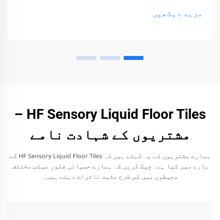
اور ulings صرف ان کے حواس کو جگا سکتے ہیں
مزید دیکھیں
HF Sensory Liquid Floor Tiles –
مشتریوں کے شہادت نامے
ہمارے مشتریوں کے یہ کہتے ہیں کہ HF Sensory Liquid Floor Tiles کے
بارے میں کیا ہے۔ چیک کریں کہ ہمارے حسیاتی فلور میٹس مختلف
محیطوں میں کس طرح مثبت تاثرات دیتے ہیں۔