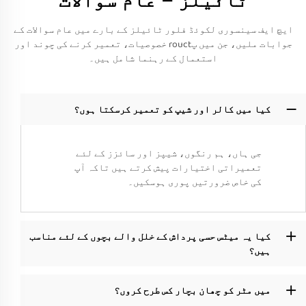
ٹائیلز – عام سوالات
ایچ ایف سینسوری لکوئڈ فلور ٹائیلز کے بارے میں عام سوالات کے
جوابات ملیں، جن میں پrouct خصوصیات، تعمیر کرنے کی چوند اور
استعمال کے رہنما شامل ہیں۔
کیا میں کالر اور شیپ کو تعمیر کرسکتا ہوں؟
جی ہاں، ہم رنگوں، شیپز اور سائزز کے لئے
تعمیراتی اختیارات پیش کرتے ہیں تاکہ آپ
کی خاص ضرورتیں پوری ہوسکیں۔
کیا یہ میٹس حسی پرداش کے خلل والے بچوں کے لئے مناسب
ہیں؟
میں مٹر کو چھان بچار کس طرح کروں؟