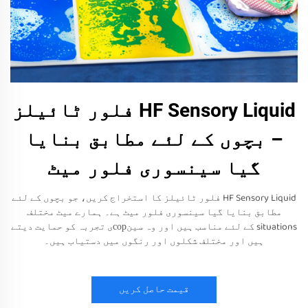
HF Sensory Liquid فلور ٹائیلز
– بچوں کے لئے مطابق بنایا
گیا سینسوری فلور میٹ
HF Sensory Liquid فلور ٹائیلز کا استخراج کریں، جو بچوں کے لئے
مطابق بنایا گیا سینسوری فلور میٹ ہے۔ ہمارے میٹ مختلف
situations کے لئے مناسب ہیں اور وہ سینсорی تجربہ کو حمایت دیتے
ہیں اور مختلف شکلوں اور رنگوں میں دستیاب ہیں۔
قیمت حاصل کریں