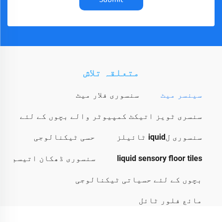
متعلقہ تلاش
سینسر میٹ
سنسوری فلار میٹ
سنسری ٹویز اتیکٹ کمپیوٹر والے بچوں کے لئے
سنسوری لiquid ٹائیلز
حسی ٹیکنالوجی
liquid sensory floor tiles
سنسوری ڈھکان اتیسم
بچوں کے لئے حسیاتی ٹیکنالوجی
مائع فلور ٹائل