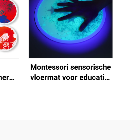
 tot 7
eren
c
Montessori sensorische
mer
vloermat voor educatief
oed
speelgoed voor kinderen
deren
uv reflecterende
lmat
sensorische vloertegels
voor fiddgets speelgoed
vloer