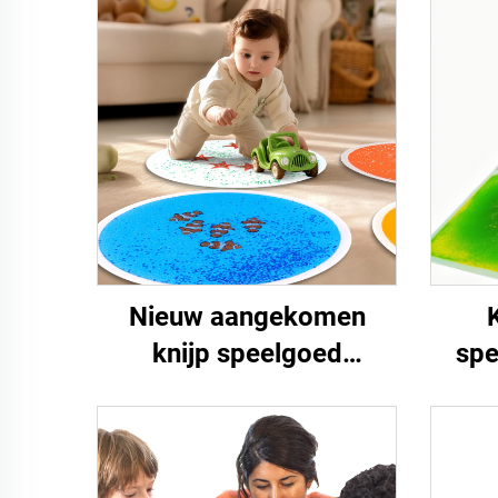
Nieuw aangekomen
knijp speelgoed
spe
verlichten van stress
b
voor speciale kinderen
spe
nachtlicht aquarium
vlo