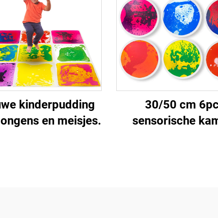
binnenspeel voor 5
jaar unisex kind
uwe kinderpudding
30/50 cm 6p
jongens en meisjes.
sensorische ka
autisme speelg
therapie ronde kin
sensorische spee
kleuterschool
dynamische ronde 
tegels set