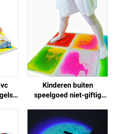
pvc
Kinderen buiten
gels
speelgoed niet-giftig
tof
baby zacht tapijt
 voor
speelmat sensorische
erend
vloeibare vloertegels