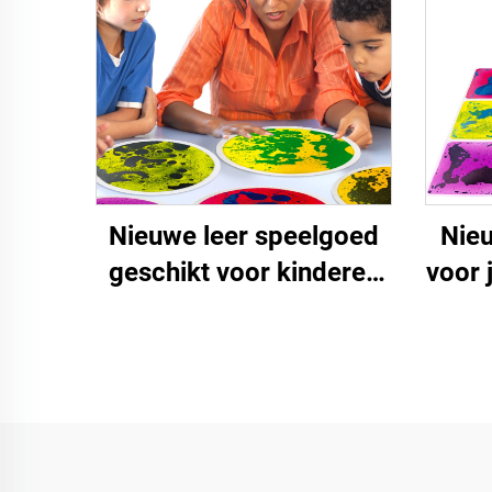
ronde sensorieke vloer
tegels vloeistof
Nieuwe leer speelgoed
Nie
geschikt voor kinderen
voor 
in het binnenhuis
decompressie 19.7 inch
cirkelvormige
sensorische vloeibare
vloer tegels