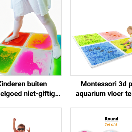
Kinderen buiten
Montessori 3d 
elgoed niet-giftig
aquarium vloer te
aby zacht tapijt
vloer met vloeis
elmat sensorische
sensorieke matten
eibare vloertegels
autisme uv reflect