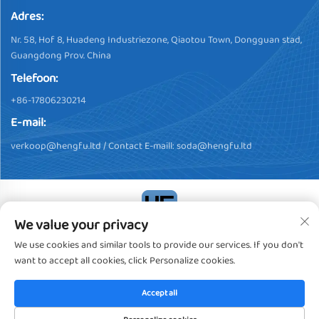
Adres:
Nr. 58, Hof 8, Huadeng Industriezone, Qiaotou Town, Dongguan stad,
Guangdong Prov. China
Telefoon:
+86-17806230214
E-mail:
verkoop@hengfu.ltd
/ Contact E-maill:
soda@hengfu.ltd
We value your privacy
Copyright © 2024, Dongguan Hengfu Plastic Products Co., Ltd.
We use cookies and similar tools to provide our services. If you don't
Alle rechten voorbehouden
Privacybeleid
want to accept all cookies, click Personalize cookies.
Accept all