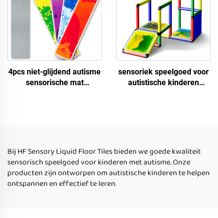
4pcs niet-glijdend autisme
sensoriek speelgoed voor
sensorische mat
autistische kinderen
Montessori sensorisch
sensoriek vloertegel
speelgoed educatief
vierkant binnen afgerond
vloeibare trapmat
vloertegels sensoriek
sensorisch speelgoed voor
vloertegel voor kinderen
autistische kinderen
Bij HF Sensory Liquid Floor Tiles bieden we goede kwaliteit
sensorisch speelgoed voor kinderen met autisme. Onze
producten zijn ontworpen om autistische kinderen te helpen
ontspannen en effectief te leren.