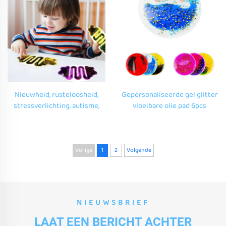
ongerust kinderen
angstverlichting
Nieuwheid, rusteloosheid,
Gepersonaliseerde gel glitter
stressverlichting, autisme,
vloeibare olie pad 6pcs
sensorisch speelgoed, onder
kinderen gel sensorische
de 2 dollar, autistische
vormen speelgoed fidget
kinderen, klittenbuizen,
angst stressverlichting voor
speelgoed voor kinderen.
autisme
Vorige
1
2
Volgende
NIEUWSBRIEF
LAAT EEN BERICHT ACHTER