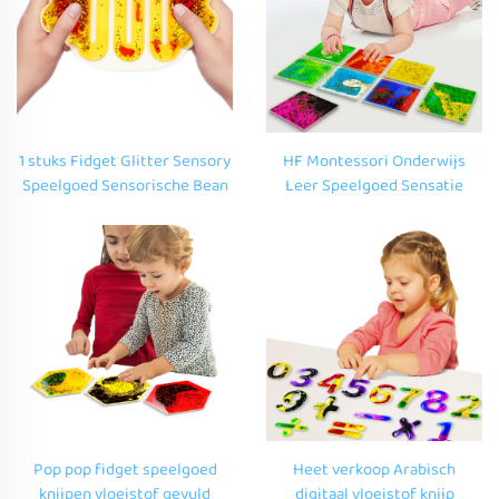
1 stuks Fidget Glitter Sensory
HF Montessori Onderwijs
Speelgoed Sensorische Bean
Leer Speelgoed Sensatie
Bags Onderwijs Aangepast
Bonen zakken Glitter Sensatie
Vloeibare Knijp speelgoed
Vormen Aangepast Squishy
voor Autisme
Speelgoed voor Kinderen 3D
Zacht PVC
Pop pop fidget speelgoed
Heet verkoop Arabisch
knijpen vloeistof gevuld
digitaal vloeistof knijp