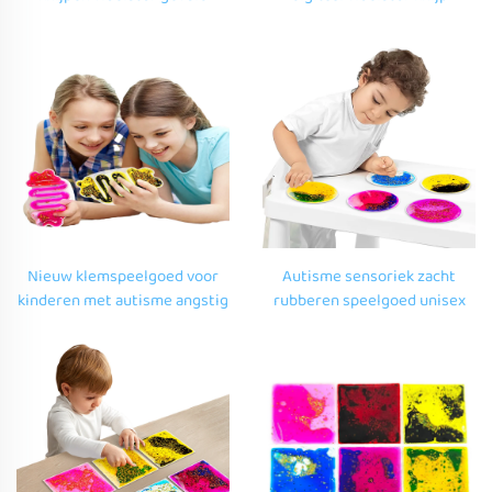
sensorisch gel speelgoed
speelgoed voor vroege
sensorische ervaring kamer
kinderopvoeding voor
sensorisch speelgoed voor
autistische kinderen van 2 tot
autistische kinderen
5 jaar
Nieuw klemspeelgoed voor
Autisme sensoriek zacht
kinderen met autisme angstig
rubberen speelgoed unisex
decompressie speelgoed in
cirkelvormig knijp speelgoed
het teken van een inktvisbuis
voor 5 tot 7 jaar autistische
ontwerp zacht rubberen
kinderen
speelgoed