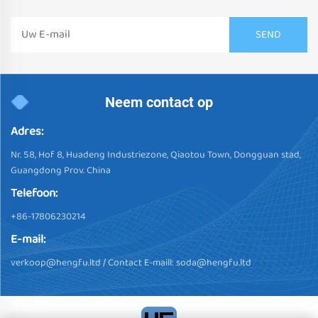
Neem contact op
Adres:
Nr. 58, Hof 8, Huadeng Industriezone, Qiaotou Town, Dongguan stad,
Guangdong Prov. China
Telefoon:
+86-17806230214
E-mail:
verkoop@hengfu.ltd
/ Contact E-maill:
soda@hengfu.ltd