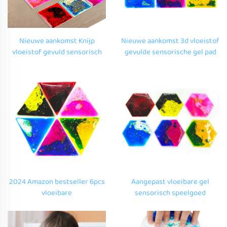
Nieuwe aankomst Knijp
Nieuwe aankomst 3d vloeistof
vloeistof gevuld sensorisch
gevulde sensorische gel pad
gel speelgoed sensorische
voorschoolse educatieve TPU
kamer voor kinderen TPU
tastbaar sensorisch
tactiel sensorisch speelgoed
speelgoed voor autistische
voor autistische kinderen
kinderen
2024 Amazon bestseller 6pcs
Aangepast vloeibare gel
vloeibare
sensorisch speelgoed
bewegingsspeelgoed
Montessori activiteiten 3d
veelkleurig 3d vouwvorm
tpu gel fidget speelgoed voor
speelgoed voor autistische
autistische kinderen