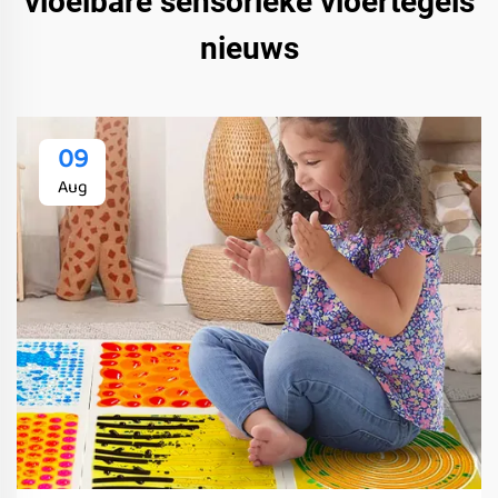
vloeibare sensorieke vloertegels
nieuws
09
Aug