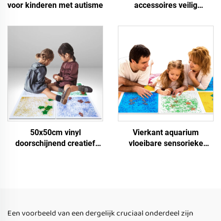
voor kinderen met autisme
accessoires veilig
betrouwbaar
extrusiespeelgoed
vloeibare sensorieke
vloertegels voor 0-14 jaar
50x50cm vinyl
Vierkant aquarium
doorschijnend creatief
vloeibare sensorieke
sensorisch matten kleur
vloertegels geschikt voor
vloeiende vloeistof
de behandeling van
sensorische vloertegels
kinderen met autisme,
speelgoed voor kind
puzzel speelgoed voor
kinderen, knijpen
speelgoed
Een voorbeeld van een dergelijk cruciaal onderdeel zijn