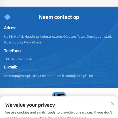
Neem contact op
Adres:
Nr. 58, Hof 8, Huadeng Industriezone, Qiaotou Town, Dongguan stad,
Guangdong Prov. China
Telefoon:
+86-17806230214
E-mail:
verkoop@hengfu.ltd
/ Contact E-maill:
soda@hengfu.ltd
We value your privacy
Copyright © 2024, Dongguan Hengfu Plastic Products Co., Ltd.
We use cookies and similar tools to provide our services. If you don't
Alle rechten voorbehouden
Privacybeleid