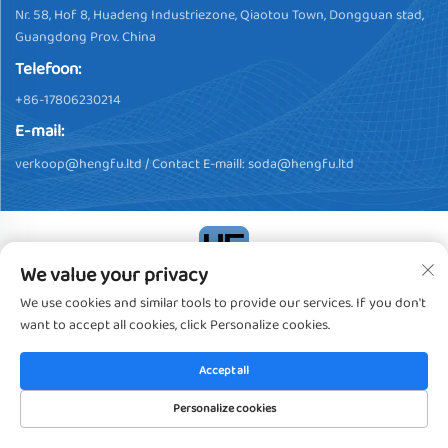
Nr. 58, Hof 8, Huadeng Industriezone, Qiaotou Town, Dongguan stad,
Guangdong Prov. China
Telefoon:
+86-17806230214
E-mail:
verkoop@hengfu.ltd
/ Contact E-maill:
soda@hengfu.ltd
We value your privacy
Copyright © 2024, Dongguan Hengfu Plastic Products Co., Ltd.
We use cookies and similar tools to provide our services. If you don't
Alle rechten voorbehouden
Privacybeleid
want to accept all cookies, click Personalize cookies.
Accept all
Personalize cookies
HOMEPAGE
PRODUCTEN
E-MAIL
TEL