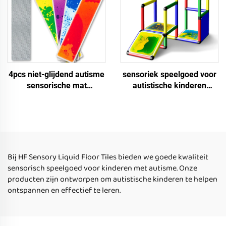
4pcs niet-glijdend autisme
sensoriek speelgoed voor
sensorische mat
autistische kinderen
Montessori sensorisch
sensoriek vloertegel
speelgoed educatief
vierkant binnen afgerond
vloeibare trapmat
vloertegels sensoriek
sensorisch speelgoed voor
vloertegel voor kinderen
autistische kinderen
Bij HF Sensory Liquid Floor Tiles bieden we goede kwaliteit
sensorisch speelgoed voor kinderen met autisme. Onze
producten zijn ontworpen om autistische kinderen te helpen
ontspannen en effectief te leren.