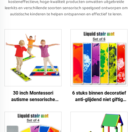
kosteneffectieve, hoge-kwaliteit producten omvatten uitgebreide
leerkits en verschillende soorten sensorisch speelgoed ontworpen om
autistische kinderen te helpen ontspannen en effectief te leren.
30 inch Montessori
6 stuks binnen decoratief
autisme sensorische
anti-glijdend niet giftig
therapie kamer educatieve
kinderen educatieve
vloeibare trap vloer mat
vloeibare trap vloer mat
1pcs sensorische
sensorisch speelgoed voor
speelgoed voor autistische
autistische kinderen
kinderen