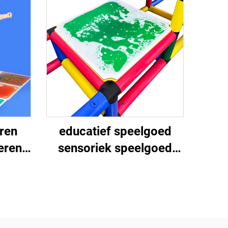
ren
educatief speelgoed
eren
sensoriek speelgoed
ed 3d
sensoriek vloertegel
are
sensoriek speelgoed
bare
voor autistische
kinderen vloertegels