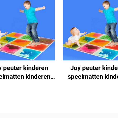
y peuter kinderen
Joy peuter kinde
elmatten kinderen
speelmatten kind
atief speelgoed 3d
educatief speelgo
c vloer vloeibare
pvc vloer vloeib
sorieke vloeibare
sensorieke vloei
tegels
tegels