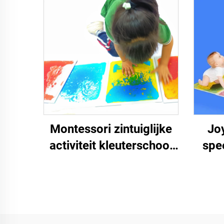
Montessori zintuiglijke
Jo
activiteit kleuterschool
spe
puzzel vloer kinderen
educ
niet-toxische
pv
speelmatten zintuiglijke
sen
vloeibare tegels