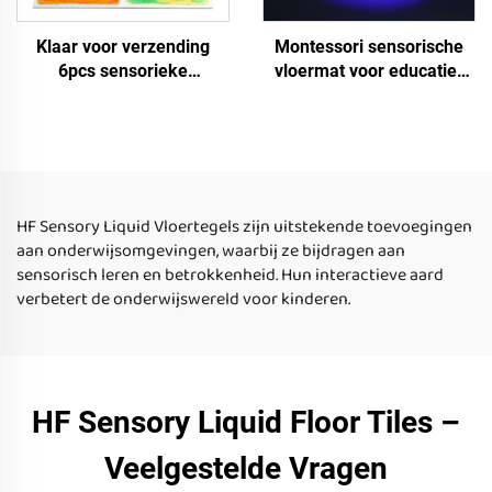
Klaar voor verzending
Montessori sensorische
6pcs sensorieke
vloermat voor educatief
vloermatten voor
speelgoed voor kinderen
Montessori educatieve
uv reflecterende
kinderen speelgoed
sensorische vloertegels
angstverlichting vloeibare
voor fiddgets speelgoed
sensorieke tegels
HF Sensory Liquid Vloertegels zijn uitstekende toevoegingen
aan onderwijsomgevingen, waarbij ze bijdragen aan
sensorisch leren en betrokkenheid. Hun interactieve aard
verbetert de onderwijswereld voor kinderen.
HF Sensory Liquid Floor Tiles –
Veelgestelde Vragen