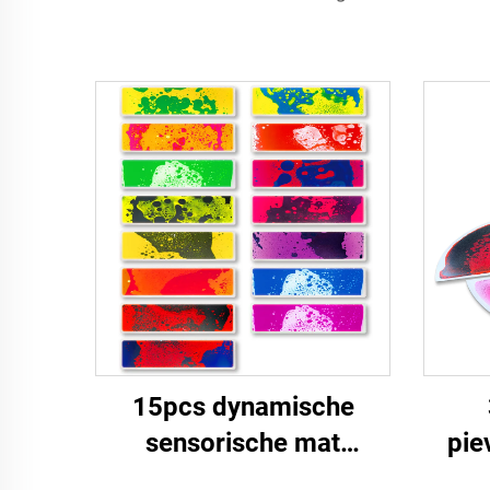
15pcs dynamische
sensorische mat
pie
gevoelige interactieve
door