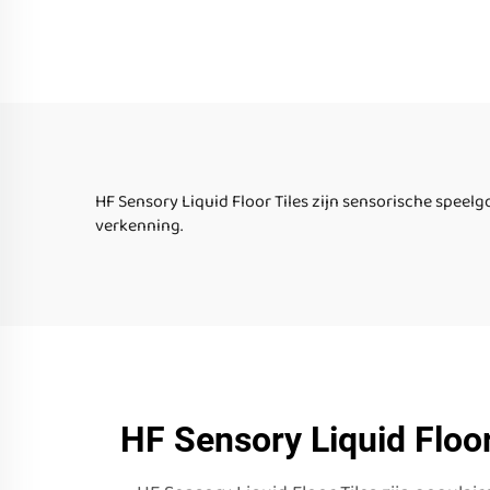
ronde hoek piano
vl
knoppen lava 15 kleuren
vlo
trap vloeibare vloer
speel
tegels set
HF Sensory Liquid Floor Tiles zijn sensorische speel
verkenning.
HF Sensory Liquid Floor