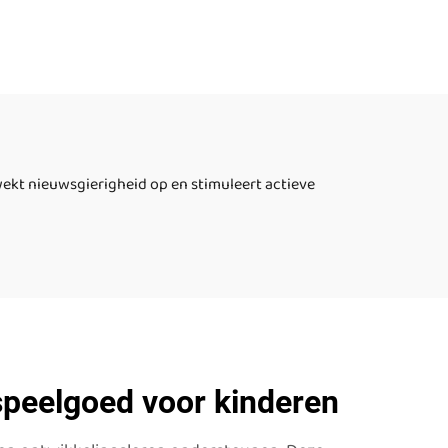
vloertegel vierkant
oed
binnen afgerond
ieke
vloertegels sensoriek
0-14
vloertegel voor kinderen
 wekt nieuwsgierigheid op en stimuleert actieve
 speelgoed voor kinderen