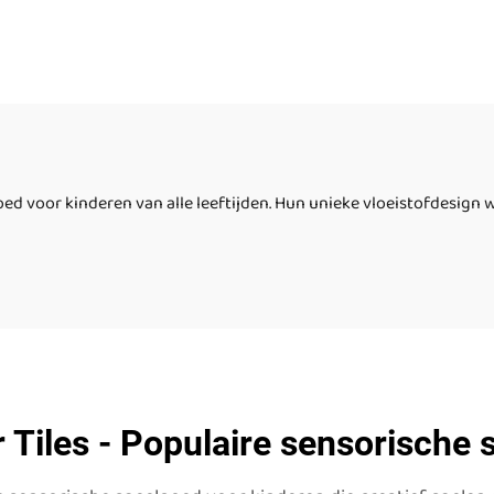
oermat kinderen
betrouwbaar
ermatten educatief
extrusiespeelg
goed voor kinderen
vloeibare sensor
leren buiten
vloertegels voor 
jaar
goed voor kinderen van alle leeftijden. Hun unieke vloeistofdesign
 Tiles - Populaire sensorische