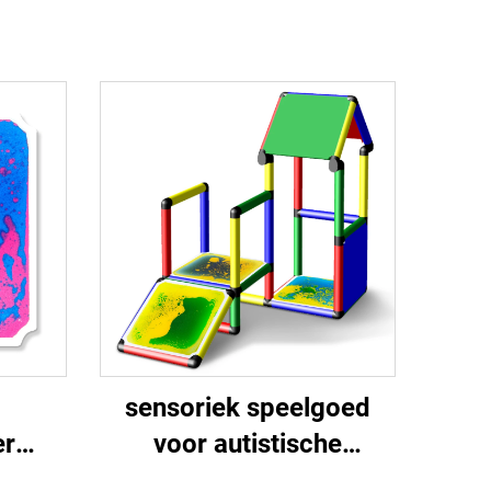
sensoriek speelgoed
er
voor autistische
lig
kinderen sensoriek