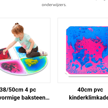
onderwijzers.
38/50cm 4 pc
40cm pvc
vormige baksteen
kinderklimkad
zichtige vloeiende
accessoires vei