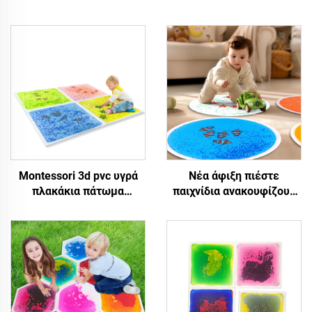
Montessori 3d pvc υγρά
Νέα άφιξη πιέστε
πλακάκια πάτωμα
παιχνίδια ανακουφίζουν
ενυδρείου αισθητηριακά
από το άγχος για ειδικά
στρώματα για αυτισμό UV
παιδιά νυχτερινό φως
αντανακλαστικό
ενυδρείο στρογγυλό
εσωτερικό παιχνίδι για 5
αισθητήριες υγρές
έως 7 ετών παιδιά unisex
πλακάτπολίδες