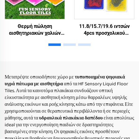
Θερμή πώληση
11.8/15.7/19.6 ιντσών
αισθητηριακών χαλιών
4pcs προσχολικού
παιχνιδιού μη ολισθητά
νηπιαγωγείου
και μη τοξικά εξαγωνικά
αισθητηριακό χαλί
υγρά πλακάκια δαπέδου
δαπέδου παιδιά μη
για παιδιά οικιακή χρήση
ολισθητικά αισθητηριακά
απελευθέρωση άγχους
χαλιά υγρό πλακάκια
πάτωμα σύνολο
Μετατρέψτε οποιοδήποτε χώρο με
τυποποιημένα ψηφιακά
υγρά πάτωμα με αισθητήρα
από τα HF Sensory Liquid Floor
Tiles. Αυτά τα καινοτόμα πλακάκια συνδυάζουν οπτική
ελκυστικότητα με αισθητική κίνηση μέσω θαρραλέων, υψηλής
ανάλυσης εικόνων και ροής κίνησης κάτω από την επιφάνεια. Είτε
χρησιμοποιούνται σε θεραπευτικά περιβάλλοντα ή σε περιοχές
μάθησης, αυτά τα
υδραυλικά πλακάκια δαπέδου
είναι απολύτως
ideal για την ενεργοποίηση παιδιών σε δραστηριότητες
βασισμένες στην κίνηση. Οι ψηφιακές εικόνες προσθέτουν
ποικιλία και βοηθούν να δημιουργηθούν θεματικές περιοχές για