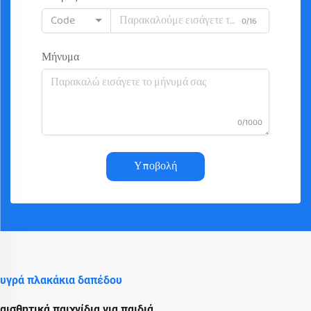
Code
0/16
Μήνυμα
0/1000
Υποβολή
υγρά πλακάκια δαπέδου
αισθητικά παιχνίδια για παιδιά