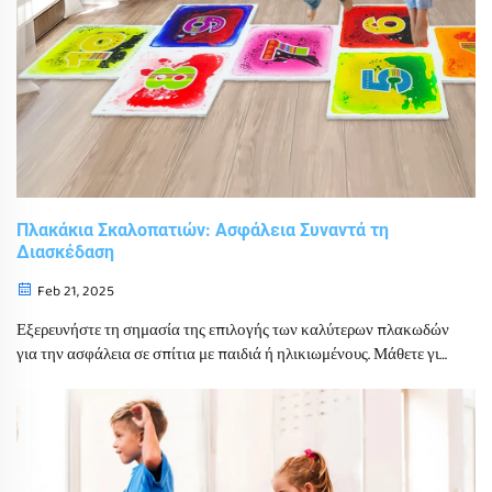
Πλακάκια Σκαλοπατιών: Ασφάλεια Συναντά τη
Διασκέδαση
Feb 21, 2025
Εξερευνήστε τη σημασία της επιλογής των καλύτερων πλακωδών
για την ασφάλεια σε σπίτια με παιδιά ή ηλικιωμένους. Μάθετε για
τους διαφορετικούς τύπους όπως κεραμικοί, πορσελάνινοι και
φυσικοί λίθοι, και ανακαλύψτε πώς χρωματιστές, αντίσταση στην
κατάλιψη και βιώσιμες επιλογές πλακωδών μπορούν να
ενισχύσουν την ασφάλεια και τον στιλ, προλαμβάνοντας πτώσεις
ενώ προσθέτουν αισθητική αξία.