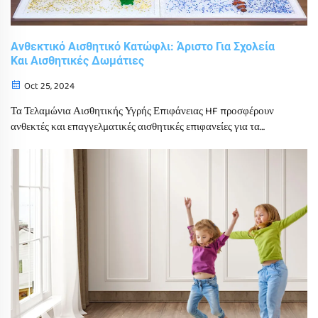
Ανθεκτικό Αισθητικό Κατώφλι: Άριστο Για Σχολεία
Και Αισθητικές Δωμάτιες
Oct 25, 2024
Τα Τελαμώνια Αισθητικής Υγρής Επιφάνειας HF προσφέρουν
ανθεκτές και επαγγελματικές αισθητικές επιφανείες για τα
σχολεία και τα δωμάτια αισθητικής. Τα προϊόντα μας
σχεδιάζονται με την ασφάλεια και την ανθεκτικότητα υπ' όψιν,
εξασφαλίζοντας μια κινητική και ασφαλή περιβάλλον για τα
παιδιά.