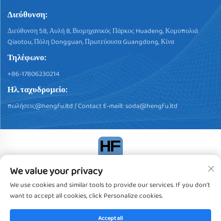
Διεύθυνση:
Διεύθυνση 58, Αυλή 8, Βιομηχανικός Πάρκος Huadeng, Κομοπολιά
Qiaotou, Πόλη Dongguan, Πρωτεύουσα Guangdong, Κίνα
Τηλέφωνο:
+86-17806230214
Ηλ. ταχυδρομείο:
πωλήσεις@hengfu.ltd
/ Contact E-maill:
soda@hengfu.ltd
We value your privacy
Δικαιώματα πνευματικής ιδιοκτησίας © 2024, Dongguan Hengfu
Plastic Products Co., Ltd. Πάντα τα δικαιώματα κατεχόμενα
We use cookies and similar tools to provide our services. If you don't
Πολιτική Απορρήτου
want to accept all cookies, click Personalize cookies.
Accept all