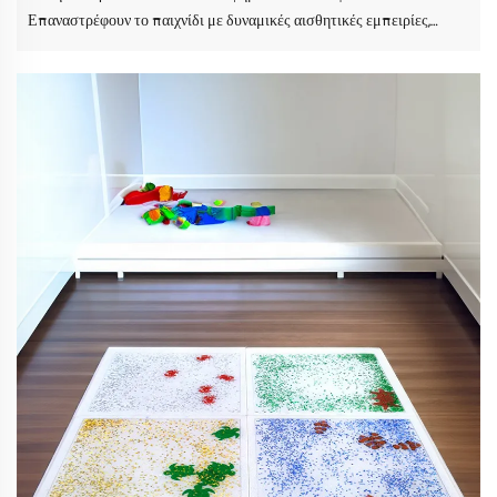
Επαναστρέφουν το παιχνίδι με δυναμικές αισθητικές εμπειρίες,
προωθώντας την αισθητική ανάπτυξη και την φυσική δραστηριότητα
για όλες τις ηλικίες. Ανακαλύψτε τα Πλακάκια Οψηματικού
Κατώφλιου HF Sensory Liquid Floor στο για καινοτόμες λύσεις.