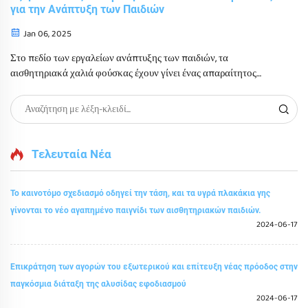
για την Ανάπτυξη των Παιδιών
Jan 06, 2025
Στο πεδίο των εργαλείων ανάπτυξης των παιδιών, τα
αισθητηριακά χαλιά φούσκας έχουν γίνει ένας απαραίτητος
πόρος για την ενίσχυση των αισθητηριακών εμπειριών. Αυτά τα
χαλιά δεν παρέχουν μόνο ένα διασκεδαστικό περιβάλλον
παιχνιδιού, αλλά επίσης χρησιμεύουν ως βασικό στοιχείο στην
αναπτυξιακή θεραπεία και την εκπαίδευση...
Τελευταία Νέα
Το καινοτόμο σχεδιασμό οδηγεί την τάση, και τα υγρά πλακάκια γης
γίνονται το νέο αγαπημένο παιγνίδι των αισθητηριακών παιδιών.
2024-06-17
Επικράτηση των αγορών του εξωτερικού και επίτευξη νέας πρόοδος στην
παγκόσμια διάταξη της αλυσίδας εφοδιασμού
2024-06-17