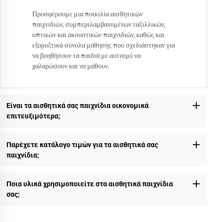
Προσφέρουμε μια ποικιλία αισθητικών
παιχνιδιών, συμπεριλαμβανομένων ταξιλλικών,
οπτικών και ακουστικών παιχνιδιών, καθώς και
εξορυξτικά σύνολα μάθησης που σχεδιάστηκαν για
να βοηθήσουν τα παιδιά με αυτισμό να
χαλαρώσουν και να μάθουν.
Είναι τα αισθητικά σας παιχνίδια οικονομικά
επιτευξιμότερα;
Παρέχετε κατάλογο τιμών για τα αισθητικά σας
παιχνίδια;
Ποια υλικά χρησιμοποιείτε στα αισθητικά παιχνίδια
σας;