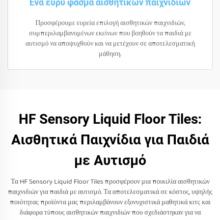
Ένα ευρύ φάσμα αισθητικών παιχνιδιών
Προσφέρουμε ευρεία επιλογή αισθητικών παιχνιδιών,
συμπεριλαμβανομένων εκείνων που βοηθούν τα παιδιά με
αυτισμό να αποψυχθούν και να μετέχουν σε αποτελεσματική
μάθηση.
HF Sensory Liquid Floor Tiles:
Αισθητικά Παιχνίδια για Παιδιά
με Αυτισμό
Τα HF Sensory Liquid Floor Tiles προσφέρουν μια ποικιλία αισθητικών
παιχνιδιών για παιδιά με αυτισμό. Τα αποτελεσματικά σε κόστος, υψηλής
ποιότητας προϊόντα μας περιλαμβάνουν εξονυχιστικά μαθητικά κιτς και
διάφορα τύπους αισθητικών παιχνιδιών που σχεδιάστηκαν για να