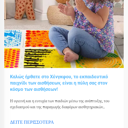
Καλώς ήρθατε στο Χένγκφου, το εκπαιδευτικό
παιχνίδι των αισθήσεων, είναι η πύλη σας στον
κόσμο των αισθήσεων!
Η υγιεινή και η ευτυχία των παιδιών μέσω της ανάπτυξης, του
σχεδιασμού και της παραγωγής διαφόρων αισθητηριακών
παιχνιδιών, εργαλείων και εξοπλισμού.
ΔΕΙΤΕ ΠΕΡΙΣΣΟΤΕΡΑ