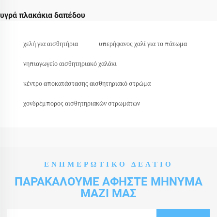
υγρά πλακάκια δαπέδου
χελή για αισθητήρια
υπερήφανος χαλί για το πάτωμα
νηπιαγωγείο αισθητηριακό χαλάκι
κέντρο αποκατάστασης αισθητηριακό στρώμα
χονδρέμπορος αισθητηριακών στρωμάτων
ΕΝΗΜΕΡΩΤΙΚΌ ΔΕΛΤΊΟ
ΠΑΡΑΚΑΛΟΎΜΕ ΑΦΉΣΤΕ ΜΉΝΥΜΑ
ΜΑΖΊ ΜΑΣ