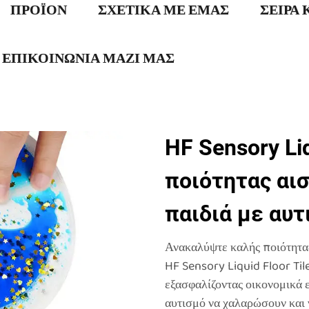
ΠΡΟΪΟΝ
ΣΧΕΤΙΚΑ ΜΕ ΕΜΑΣ
ΣΕΙΡΆ
ΕΠΙΚΟΙΝΩΝΙΑ ΜΑΖΙ ΜΑΣ
HF Sensory Liq
ποιότητας αισ
παιδιά με αυτ
Ανακαλύψτε καλής ποιότητας 
HF Sensory Liquid Floor Ti
εξασφαλίζοντας οικονομικά 
αυτισμό να χαλαρώσουν και 