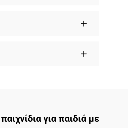
 παιχνίδια για παιδιά με