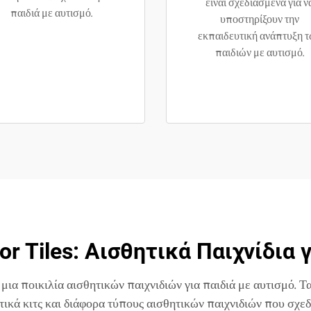
είναι σχεδιασμένα για ν
παιδιά με αυτισμό.
υποστηρίξουν την
εκπαιδευτική ανάπτυξη 
παιδιών με αυτισμό.
or Tiles: Αισθητικά Παιχνίδια
μια ποικιλία αισθητικών παιχνιδιών για παιδιά με αυτισμό. 
ικά κιτς και διάφορα τύπους αισθητικών παιχνιδιών που σχεδ