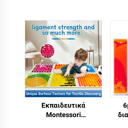
Εκπαιδευτικά
6
Montessori
δι
αισθητηριακά παιχνίδια
γ