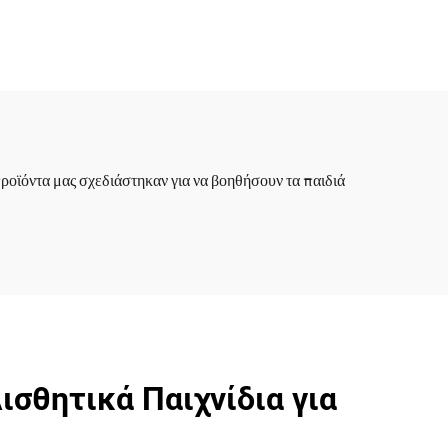
χνίδι
πλακάκια αισθητηριακά
γρό
παιχνίδια για αυτιστικά
άκι
παιδιά υγρά πλακάκια
νίδια
δαπέδου
ιδιά
προϊόντα μας σχεδιάστηκαν για να βοηθήσουν τα παιδιά
Αισθητικά Παιχνίδια για