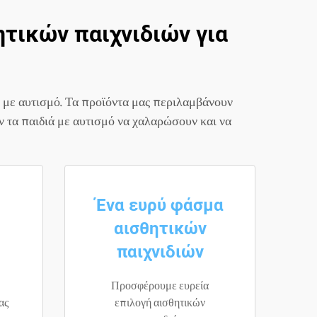
ητικών παιχνιδιών για
ά με αυτισμό. Τα προϊόντα μας περιλαμβάνουν
ν τα παιδιά με αυτισμό να χαλαρώσουν και να
Ένα ευρύ φάσμα
αισθητικών
παιχνιδιών
Προσφέρουμε ευρεία
ας
επιλογή αισθητικών