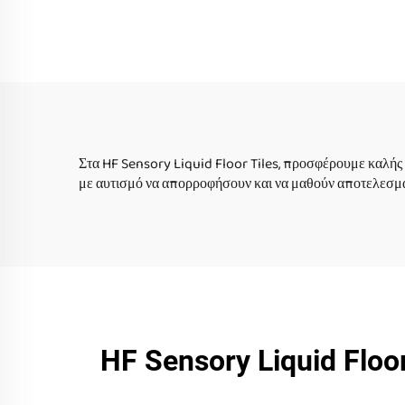
υφασμένα μασάζ υγρό
αισθητηριακά πλακάκια
εκ
δαπέδου παιδικό
σκ
παιχνίδι χαλί
αισθ
αισθητηριακά παιχνίδια
για
Στα HF Sensory Liquid Floor Tiles, προσφέρουμε καλής π
για αυτιστικά παιδιά
με αυτισμό να απορροφήσουν και να μαθούν αποτελεσμα
HF Sensory Liquid Floo