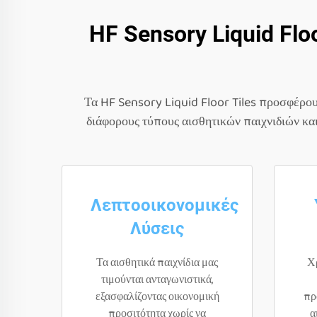
HF Sensory Liquid Fl
Τα HF Sensory Liquid Floor Tiles προσφέρου
διάφορους τύπους αισθητικών παιχνιδιών και
Λεπτοοικονομικές
Λύσεις
Τα αισθητικά παιχνίδια μας
Χ
τιμούνται ανταγωνιστικά,
εξασφαλίζοντας οικονομική
πρ
προσιτότητα χωρίς να
α