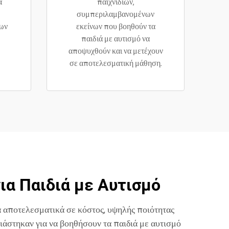
α
παιχνιδιών,
συμπεριλαμβανομένων
των
εκείνων που βοηθούν τα
παιδιά με αυτισμό να
αποψυχθούν και να μετέχουν
σε αποτελεσματική μάθηση.
 για Παιδιά με Αυτισμό
Τα αποτελεσματικά σε κόστος, υψηλής ποιότητας
ιάστηκαν για να βοηθήσουν τα παιδιά με αυτισμό