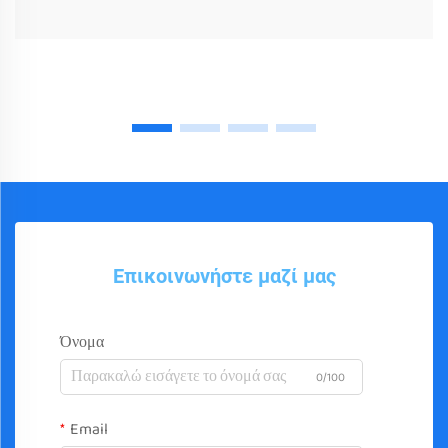
Επικοινωνήστε μαζί μας
Όνομα
0/100
Email