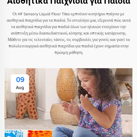
Αισθητικά Παιχνίδια για Παιδιά
Οι HF Sensory Liquid Floor Tiles εμπνέουν κινητήριο παίγνιο με
αισθητικά παιχνίδια για τα παιδιά. Το ιστολόγιο μας εξερευνά πώς αυτά
τα αισθητικά παιχνίδια για παιδιά όλων των ηλικιών ενισχύουν την
ανάπτυξη μέσω διασκεδαστικού, κίνησης και οπτικής κατάρευσης.
Μάθετε για τις τελευταίες τάσεις, τις συμβουλές για γονείς και γιατί τα
πολυλειτουργικά αισθητικά παιχνίδια για παιδιά έχουν σημασία στην
πρώιμη μάθηση.
09
Aug