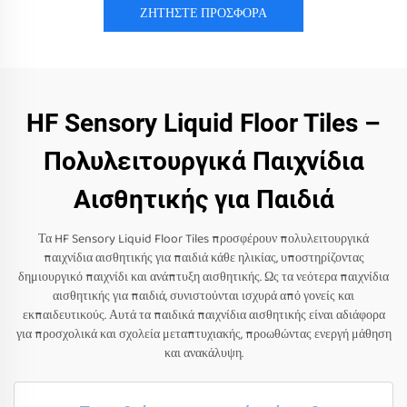
ΖΗΤΗΣΤΕ ΠΡΟΣΦΟΡΑ
HF Sensory Liquid Floor Tiles –
Πολυλειτουργικά Παιχνίδια
Αισθητικής για Παιδιά
Τα HF Sensory Liquid Floor Tiles προσφέρουν πολυλειτουργικά
παιχνίδια αισθητικής για παιδιά κάθε ηλικίας, υποστηρίζοντας
δημιουργικό παιχνίδι και ανάπτυξη αισθητικής. Ως τα νεότερα παιχνίδια
αισθητικής για παιδιά, συνιστούνται ισχυρά από γονείς και
εκπαιδευτικούς. Αυτά τα παιδικά παιχνίδια αισθητικής είναι αδιάφορα
για προσχολικά και σχολεία μεταπτυχιακής, προωθώντας ενεργή μάθηση
και ανακάλυψη.