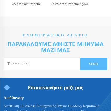
χελή για αισθητήρια
μαλακό αισθητηριακό χαλί
ΕΝΗΜΕΡΩΤΙΚΌ ΔΕΛΤΊΟ
ΠΑΡΑΚΑΛΟΎΜΕ ΑΦΉΣΤΕ ΜΉΝΥΜΑ
ΜΑΖΊ ΜΑΣ
Επικοινωνήστε μαζί μας
Διεύθυνση:
Διεύθυνση 58, Αυλή 8, Βιομηχανικός Πάρκος Huadeng, Κομοπολιά