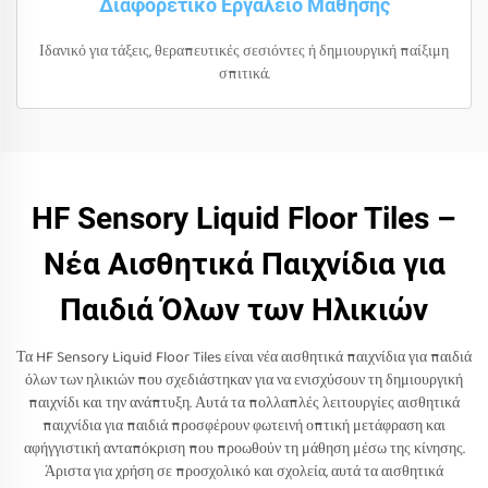
Διαφορετικό Εργαλείο Μάθησης
Ιδανικό για τάξεις, θεραπευτικές σεσιόντες ή δημιουργική παίξιμη
σπιτικά.
HF Sensory Liquid Floor Tiles –
Νέα Αισθητικά Παιχνίδια για
Παιδιά Όλων των Ηλικιών
Τα HF Sensory Liquid Floor Tiles είναι νέα αισθητικά παιχνίδια για παιδιά
όλων των ηλικιών που σχεδιάστηκαν για να ενισχύσουν τη δημιουργική
παιχνίδι και την ανάπτυξη. Αυτά τα πολλαπλές λειτουργίες αισθητικά
παιχνίδια για παιδιά προσφέρουν φωτεινή οπτική μετάφραση και
αφήγγιστική ανταπόκριση που προωθούν τη μάθηση μέσω της κίνησης.
Άριστα για χρήση σε προσχολικό και σχολεία, αυτά τα αισθητικά