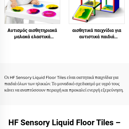
Αυτισμός αισθητηριακά
αισθητικά παιχνίδια για
μαλακά ελαστικά
αυτιστικά παιδιά
παιχνίδια ονίσημα κυκλικά
Αισθητικά πλακάκια
παιχνίδια για 5 έως 7
δαπέδου τετράγωνο
ετών αυτιστικά παιδιά
εσωτερικά
στρογγυλεμένα υγρά
πλακάκια δαπέδου
Αισθητικά υγρά πλακάκια
Οι HF Sensory Liquid Floor Tiles είναι οιστητικά παιχνίδια για
δαπέδου για παιδιά
παιδιά όλων των ηλικιών. Το μοναδικό σχεδιασμό με υγρό τους
κάνει να αναπτύσσουν περιοχή και προκαλεί ενεργή εξερεύνηση.
HF Sensory Liquid Floor Tiles –