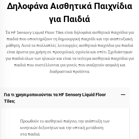
Δηλοφάνα Αισθητικά Παιχνίδια
για Παιδιά
Τα HF Sensory Liquid Floor Tiles είναι δηλοφάνα αισθητικά παιχνίδια για
παιδιά που υποστηρίζουν τη δημιουργική παιχνίδι και την αναπτυξιακή
μάθηση. Αυτά τα πολλαπλές λειτουργίες αισθητικά παιχνίδια για παιδιά
είναι άριστα για χρήση σε προσχολικό, σχολεία και σπίτι. Σχεδιάστηκαν
για παιδιά όλων των ηλικιών και είναι τα νεότερα αισθητικά παιχνίδια για
παιδιά που συστέλλονται για γονείς που αναζητούν ασφαλή και
διαδραστικά προϊόντα.
Για τι χρησιμοποιούνται τα HF Sensory Liquid Floor
Tiles;
Προωθούν το αισθητικό παίγνιο, την ανάπτυξη των
κινητικών δεξιοτήτων και την οπτική μετάδοση
στα παιδιά.