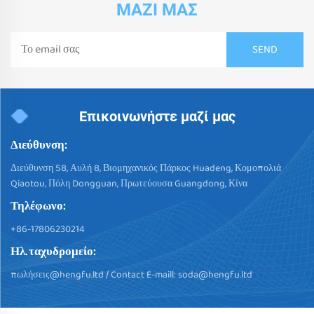
ΜΑΖΊ ΜΑΣ
Επικοινωνήστε μαζί μας
Διεύθυνση:
Διεύθυνση 58, Αυλή 8, Βιομηχανικός Πάρκος Huadeng, Κομοπολιά
Qiaotou, Πόλη Dongguan, Πρωτεύουσα Guangdong, Κίνα
Τηλέφωνο:
+86-17806230214
Ηλ. ταχυδρομείο:
πωλήσεις@hengfu.ltd
/ Contact E-maill:
soda@hengfu.ltd