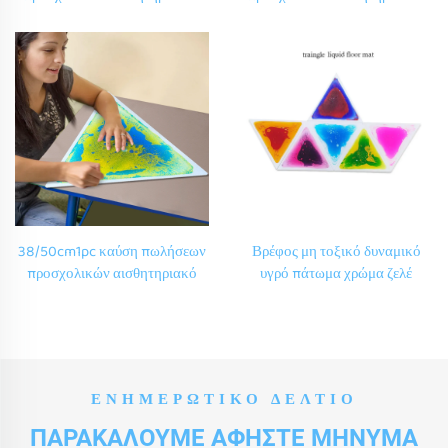
ισορροπίας δαπέδου παιχνίδι
ισορροπίας δαπέδου παιχνίδι
σχολική διακόσμηση
σχολική διακόσμηση
αισθητηριακά υγρό πλακάκια
αισθητηριακά υγρό πλακάκια
στρώματα για Montessori
στρώματα για Montessori
παιχνίδι
παιχνίδι
38/50cm1pc καύση πωλήσεων
Βρέφος μη τοξικό δυναμικό
προσχολικών αισθητηριακό
υγρό πάτωμα χρώμα ζελέ
πάτωμα 3d διακόσμηση
καλλιτεχνικό πάτωμα
σχολείου τέχνης καρτούν
νηπιαγωγείο παιδική αίθουσα
αισθητηριακό υγρό πλακάκια
αισθητηριακό πλακάκι υγρό
χαλιά για Montessori παιχνίδι
βινύλιο παίζουν χαλί
ΕΝΗΜΕΡΩΤΙΚΌ ΔΕΛΤΊΟ
ΠΑΡΑΚΑΛΟΎΜΕ ΑΦΉΣΤΕ ΜΉΝΥΜΑ