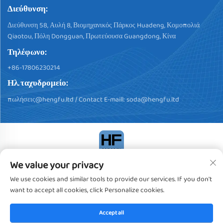
Διεύθυνση:
Διεύθυνση 58, Αυλή 8, Βιομηχανικός Πάρκος Huadeng, Κομοπολιά
Qiaotou, Πόλη Dongguan, Πρωτεύουσα Guangdong, Κίνα
Τηλέφωνο:
+86-17806230214
Ηλ. ταχυδρομείο:
πωλήσεις@hengfu.ltd
/ Contact E-maill:
soda@hengfu.ltd
We value your privacy
Δικαιώματα πνευματικής ιδιοκτησίας © 2024, Dongguan Hengfu
Plastic Products Co., Ltd. Πάντα τα δικαιώματα κατεχόμενα
We use cookies and similar tools to provide our services. If you don't
Πολιτική Απορρήτου
want to accept all cookies, click Personalize cookies.
Accept all