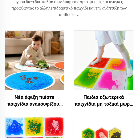
υγρού δάπεδου καλύπτουν διάφορες προτιμήσεις και ανάγκες,
προωθώντας το αλληλεπιδραστικό παιχνίδι και την ανάπτυξη των
αισθήσεων.
Νέα άφιξη πιέστε
Παιδιά εξωτερικά
παιχνίδια ανακουφίζουν
παιχνίδια μη τοξικά μωρά
από το άγχος για ειδικά
μαλακό χαλί παιχνιδιού
παιδιά νυχτερινό φως
χαλί αισθητήριων υγρών
ενυδρείο στρογγυλό
πλακιδίων δαπέδου
αισθητήριες υγρές
πλακάτπολίδες