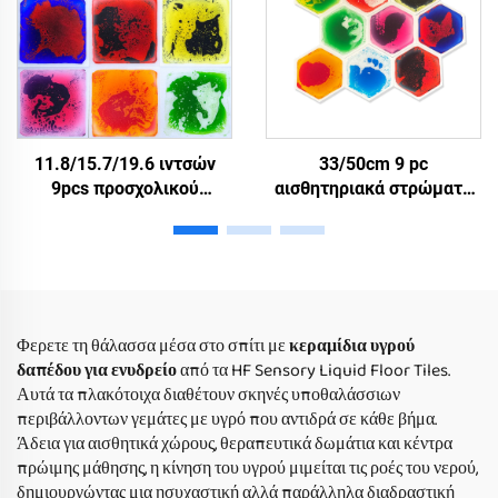
11.8/15.7/19.6 ιντσών
33/50cm 9 pc
9pcs προσχολικού
αισθητηριακά στρώματα
νηπιαγωγείου
αδιάβροχα με σχήμα
αισθητηριακό χαλί
μέλιτος, χρώμα
δαπέδου παιδιά μη
εξαγωνικά υγρά πλακάκια
ολισθητικά αισθητηριακά
για παιδιά
χαλιά υγρό πλακάκια
πάτωμα σύνολο
Φερετε τη θάλασσα μέσα στο σπίτι με
κεραμίδια υγρού
δαπέδου για ενυδρείο
από τα HF Sensory Liquid Floor Tiles.
Αυτά τα πλακότοιχα διαθέτουν σκηνές υποθαλάσσιων
περιβάλλοντων γεμάτες με υγρό που αντιδρά σε κάθε βήμα.
Άδεια για αισθητικά χώρους, θεραπευτικά δωμάτια και κέντρα
πρώιμης μάθησης, η κίνηση του υγρού μιμείται τις ροές του νερού,
δημιουργώντας μια ησυχαστική αλλά παράλληλα διαδραστική