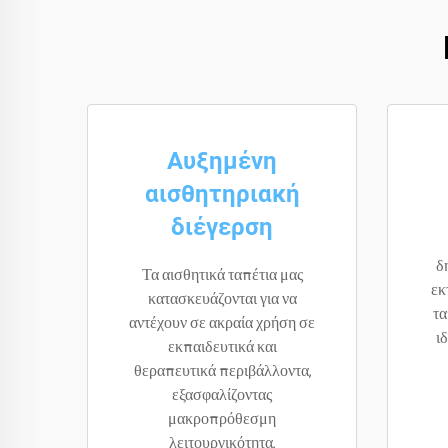
Αυξημένη
αισθητηριακή
διέγερση
δ
Τα αισθητικά ταπέτια μας
εκ
κατασκευάζονται για να
τα
αντέχουν σε ακραία χρήση σε
ι
εκπαιδευτικά και
θεραπευτικά περιβάλλοντα,
εξασφαλίζοντας
μακροπρόθεσμη
λειτουργικότητα.