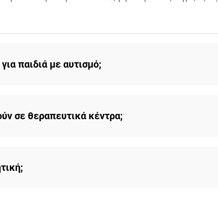
για παιδιά με αυτισμό;
ύν σε θεραπευτικά κέντρα;
τική;