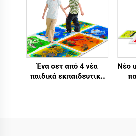
πάτωμα πλακάκια λάβα
αι
εξωτερικό χαλί
π
παιχνιδιού για παιδιά
π
Ένα σετ από 4 νέα
Νέο 
παιδικά εκπαιδευτικά
πα
παιχνίδια ρευστό ζώο
σχεδ
ρεύμα εκτυπωμένο
παιδ
παιδικό παιχνίδι χαλί
εκπα
παιδικά υγρό πλακάκια
γι
δαπέδου