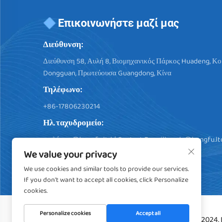
Επικοινωνήστε μαζί μας
Διεύθυνση:
Διεύθυνση 58, Αυλή 8, Βιομηχανικός Πάρκος Huadeng, Κ
Dongguan, Πρωτεύουσα Guangdong, Κίνα
Τηλέφωνο:
+86-17806230214
Ηλ. ταχυδρομείο:
πωλήσεις@hengfu.ltd
/ Contact E-maill:
soda@hengfu.lt
We value your privacy
We use cookies and similar tools to provide our services.
If you don't want to accept all cookies, click Personalize
cookies.
Personalize cookies
Accept all
Δικαιώματα πνευματικής ιδιοκτησίας © 2024,