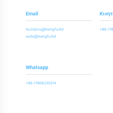
Email
Κινη
πωλήσεις@hengfu.ltd
+86-17
soda@hengfu.ltd
Whatsapp
+86-17806230214