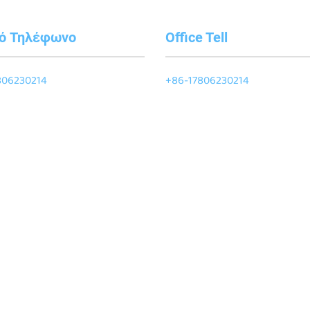
τό Τηλέφωνο
Office Tell
806230214
+86-17806230214