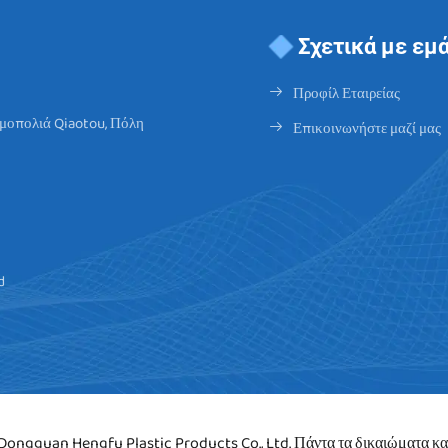
Σχετικά με εμ
Προφίλ Εταιρείας
ομοπολιά Qiaotou, Πόλη
Επικοινωνήστε μαζί μας
d
 Dongguan Hengfu Plastic Products Co., Ltd. Πάντα τα δικαιώματα 