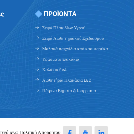
άς
ΠΡΟΪΟΝΤΑ
Σειρά Πλακιδίων Υγρού
Σειρά Αισθητηριακού Σχεδιασμού
Μαλακά παιχνίδια από καουτσούκα
Υφασματοπλακάκια
Χαλάκια EVA
Αισθητήρια Πλακάκια LED
Πέτρινα Βήματα & Ισορροπία
κατεχόμενα
Πολιτική Απορρήτου