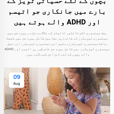
بچوں کے لئے حسیاتی ٹویز کے
بارے میں جانکاری جو اتیسم
اور ADHD والے ہوتے ہیں
ہیف سینسوری لکوئڈ فلور ٹائیلز کے بلاگ سے جڑے رہیں، جس میں
سینسوری ٹیویٹرز کے فائدے پر مضامین شامل ہیں، جن میں فجیٹ
سافٹ سینسوری ٹیویٹرز، سلین اون سینسوری ٹیویٹرز اور جیل
سینسوری ٹیویٹرز بھی شامل ہیں، جو خاص طور پر اتیسم اور ADHD
والے بچوں کے لئے ڈیزائن کیے گئے ہیں۔
09
Aug