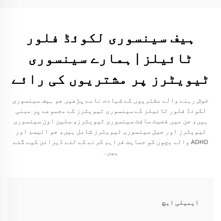
ہیف سینسوری لکوئڈ فلور
ٹائیلز | ہمارے سینسوری
ٹیویٹرز پر مشتریوں کی رائے
خوش رہنے والے مشتریوں کے شہادت نامے پڑھیں جو ہیف سینسوری
لکوئڈ فلور ٹائیلز کے سینسوری ٹیویٹرز کے مجموعے پر مبنی
ہیں، جن میں فجیٹ سافٹ سینسوری ٹیویٹرز، سلین اون سینسوری
ٹیویٹرز اور جیل سینسوری ٹیویٹرز شامل ہیں، جو اتیسم اور
ADHD والے بچوں کو حمایت فراہم کرنے کے لئے ڈیزائن کیے گئے
ہیں۔
ایمیلی ایچ