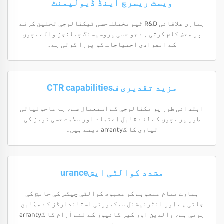
ویسٹ ریسرچ اینڈ ڈیولپمنٹ
ہماری علاقائی R&D ٹیم مختلف حسی ٹیکنالوجی تخلیق کرنے
پر محض کام کرتی ہے جو حسی پروسیسنگ چیلنجز والے بچوں
کے انفرادی احتیاجات کو پورا کرتی ہے۔
مزید تقدیری فCTR capabilities
ابتدائی طور پر تکنالوجی کے استعمال سے، ہم ماحولیاتی
طور پر بچوں کے لئے قابل اعتماد اور سلامت حسی ٹویز کی
تیاری کا گarranty دیتے ہیں۔
مشدد کوالٹی ایشurance
ہمارے تمام منصوبے کو مضبوط کوالٹی چیکس کی جانچ کی
جاتی ہے اور انٹرنیشنل سیکیورٹی استاندارڈز کے مطابق
ہوتی ہے، والدین اور کیر گائیوز کے لئے آرام کا گarranty