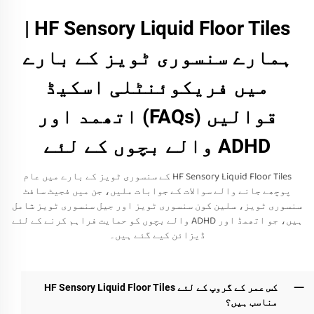
HF Sensory Liquid Floor Tiles |
ہمارے سنسوری ٹویز کے بارے
میں فریکوئنٹلی اسکیڈ
قوالیں (FAQs) اتھمد اور
ADHD والے بچوں کے لئے
HF Sensory Liquid Floor Tiles کے سنسوری ٹویز کے بارے میں عام
پوچھے جانے والے سوالات کے جوابات ملیں، جن میں فجیٹ سافٹ
سنسوری ٹویز، سلین کون سنسوری ٹویز اور جیل سنسوری ٹویز شامل
ہیں، جو اتھمڈ اور ADHD والے بچوں کو حمایت فراہم کرنے کے لئے
ڈیزائن کیے گئے ہیں۔
کس عمر کے گروپ کے لئے HF Sensory Liquid Floor Tiles
مناسب ہیں؟