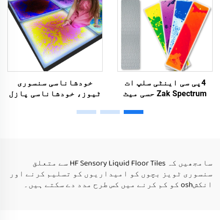
بالغین کے لئے چمکدار
جوڑے
4پی سی اینٹی سلپ ات
خودشاناسی سنسوری
Zak Spectrum حسی میٹ
ٹیوز، خودشاناسی پازل
مونٹیسوری حسی خیل
ٹیوز، خودشاناسی علاج
تعلیمی طےین سٹائر میٹ
ٹیوز، T-ستیج رنواے
حسی خیلوں کے لئے ات
شوز، LED رنگ تبدیلی
Zak Spectrum بچوں کے
لیک فلور ٹائیلز
لئے
سامجھیں کہ HF Sensory Liquid Floor Tiles سے متعلق
سنسوری ٹویز بچوں کو امیداریوں کو تسلیم کرنے اور
انکشosh کو کم کرنے میں کس طرح مدد دے سکتے ہیں۔