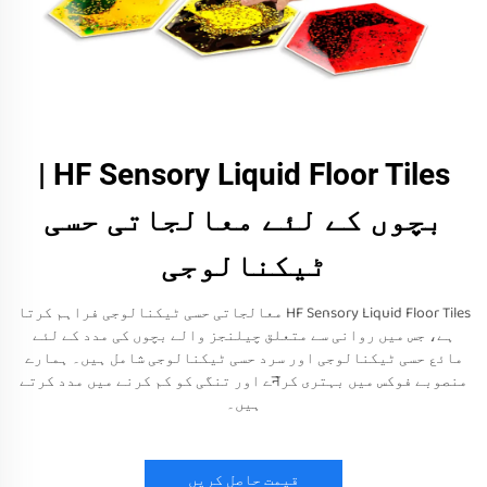
HF Sensory Liquid Floor Tiles |
بچوں کے لئے معالجاتی حسی
ٹیکنالوجی
HF Sensory Liquid Floor Tiles معالجاتی حسی ٹیکنالوجی فراہم کرتا
ہے، جس میں روانی سے متعلق چیلنجز والے بچوں کی مدد کے لئے
مائع حسی ٹیکنالوجی اور سرد حسی ٹیکنالوجی شامل ہیں۔ ہمارے
منصوبے فوکس میں بہتری کرनے اور تنگی کو کم کرنے میں مدد کرتے
ہیں۔
قیمت حاصل کریں