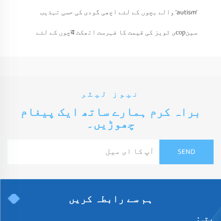
‘autism’ والے بچوں کے لئے اچھی گودی کی حسی تہذیب
سینсорی ٹویز کی قیمت کا فہرست اتھکٹ बچوں کے لئے
نیوز لیٹر
براہ کرم ہمارے ساتھ ایک پیغام
چھوڑیں۔
ہم سے رابطہ کریں
پتہ: