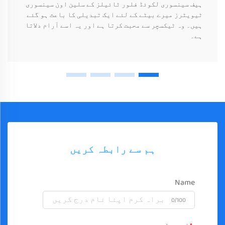
ہیف سینسوری لکوئڈ فلور ٹائیلز کے سلین اون سینسوری
ٹیویٹرز میرے بیٹے کے لئے ایک تبدیلی کا باعث ہو گئے
ہیں۔ وہ ٹیکسچر سے محبت کرتا ہے اور یہ اسے آرام دلاتا
ہے۔
ہم سے رابطہ کریں
Name
0/100