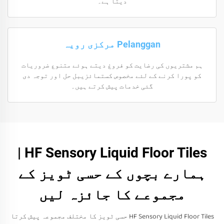
دیتا ہے۔
Pelanggan مرکزی رویہ
ہم مشتریوں کی رضایت کو فروغ دیتے ہوئے متنوع ضروریات
کو پورا کرنے کے لئے مخصوص کستمائزیبل حل اور توجہ دی
گئی خدمات پیش کرتے ہیں۔
HF Sensory Liquid Floor Tiles |
ہمارے بچوں کے حسی ٹویز کے
مجموعے کا جائزہ لیں
HF Sensory Liquid Floor Tiles حسی ٹویز کا مختلف مجموعہ پیش کرتا