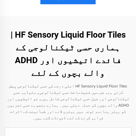
HF Sensory Liquid Floor Tiles |
ہماری حسی ٹیکنالوجی کے
فائدے اتیشیوں اور ADHD
والے بچوں کے لئے
HF Sensory Liquid Floor Tiles اعلی درجے کی حسی ٹیکنالوجی پیش
کرتی ہے، جس میں فجیٹ سافٹ حسی ٹیکنالوجی، سلوڈیم حسی
ٹیکنالوجی اور جیل حسی ٹیکنالوجی شامل ہیں، جو اتیشیوں اور
ADHD والے بچوں کو حملہ دیتی ہیں۔ ہمارے منصوبے حسی تجربوں
کو بہتر بنانے، توجہ میں بہتری لانے اور طمأنینت کے اثرات
فراہم کرنے کے لئے ڈھونڈے گئے ہیں۔