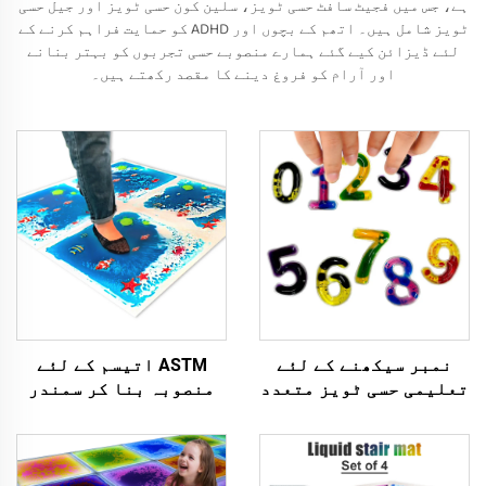
ہے، جس میں فجیٹ سافٹ حسی ٹویز، سلین کون حسی ٹویز اور جیل حسی
ٹویز شامل ہیں۔ اتھم کے بچوں اور ADHD کو حمایت فراہم کرنے کے
لئے ڈیزائن کیے گئے ہمارے منصوبے حسی تجربوں کو بہتر بنانے
اور آرام کو فروغ دینے کا مقصد رکھتے ہیں۔
نمبر سیکھنے کے لئے
ASTM اتیسم کے لئے
تعلیمی حسی ٹویز متعدد
منصوبہ بنا کر سمندر
رنگ شفاف شیپ ٹویز
میں چھپے گئے حسیاتی
اتیسم والے کے لئے
تختے پر مشابہت رکھنے
والے طبیعی جیل کے
سمندری جوڑے اور