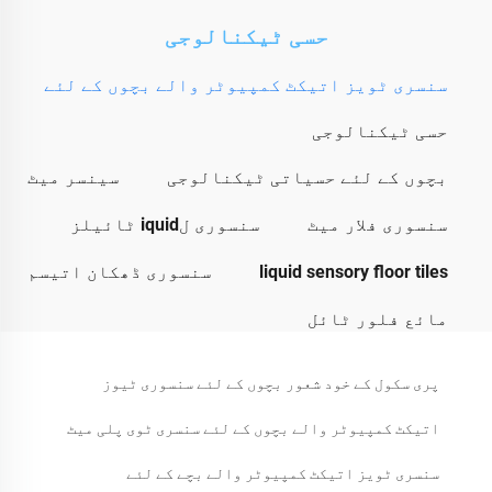
حسی ٹیکنالوجی
سنسری ٹویز اتیکٹ کمپیوٹر والے بچوں کے لئے
حسی ٹیکنالوجی
بچوں کے لئے حسیاتی ٹیکنالوجی
سینسر میٹ
سنسوری فلار میٹ
سنسوری لiquid ٹائیلز
liquid sensory floor tiles
سنسوری ڈھکان اتیسم
مائع فلور ٹائل
پری سکول کے خود شعور بچوں کے لئے سنسوری ٹیوز
اتیکٹ کمپیوٹر والے بچوں کے لئے سنسری ٹوی پلی میٹ
سنسری ٹویز اتیکٹ کمپیوٹر والے بچے کے لئے