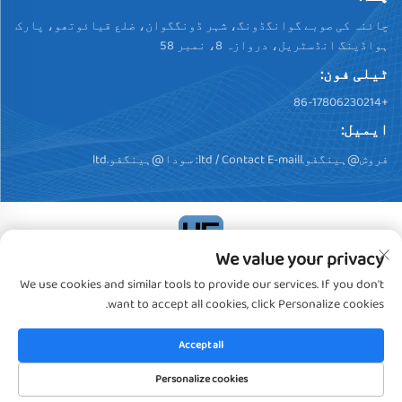
چائنہ کی صوبے گوانگڈونگ، شہر ڈونگگوان، ضلع قیائوتھو، پارک
ہواڈینگ انڈسٹریل، دروازہ 8، نمبر 58
ٹیلی فون:
+86-17806230214
ایمیل:
فروش@ہینگفو.ltd
/ Contact E-maill:
سودا@ہینگفو.ltd
We value your privacy
کاپی رائٹ © 2024، ڈونگگوان ہینگفو پلسٹک پروڈکٹس کو.,
We use cookies and similar tools to provide our services. If you don't
لیمیٹڈ. تمام حقوق محفوظ ہیں
خصوصیت رپورٹ
want to accept all cookies, click Personalize cookies.
Accept all
Personalize cookies