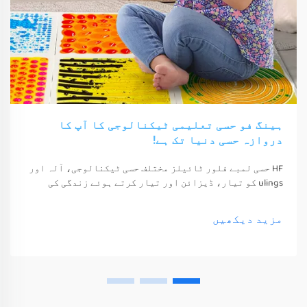
ہینگ فو حسی تعلیمی ٹیکنالوجی کا آپ کا
دروازہ حسی دنیا تک ہے!
HF حسی لمبے فلور ٹائیلز مختلف حسی ٹیکنالوجی، آلہ اور
ulings کو تیار، ڈیزائن اور تیار کرتے ہوئے زندگی کی
معیشت اور خوشی کو بہتر بناتے ہیں۔ یہ ٹیکنالوجی، آلہ
اور ulings صرف ان کے حواس کو جگا سکتے ہیں
مزید دیکھیں