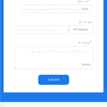
ای میل
0/100
موبائل
Code
0/16
پیغام
0/1000
Submit