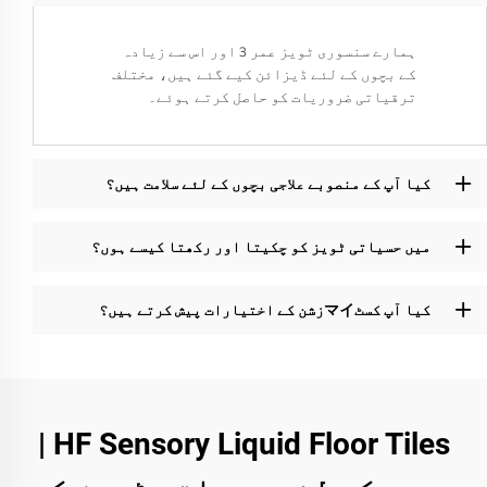
ہمارے سنسوری ٹویز عمر 3 اور اس سے زیادہ
کے بچوں کے لئے ڈیزائن کیے گئے ہیں، مختلف
ترقیاتی ضروریات کو حاصل کرتے ہوئے۔
کیا آپ کے منصوبے علاجی بچوں کے لئے سلامت ہیں؟
میں حسیاتی ٹویز کو چکیتا اور رکھتا کیسے ہوں؟
کیا آپ کسٹマイزشن کے اختیارات پیش کرتے ہیں؟
HF Sensory Liquid Floor Tiles |