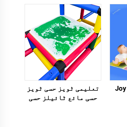
Joy
تعلیمی ٹویز حسی ٹویز
حسی مائع ٹائیلز حسی
Edu
ٹویز اتیسم والے بچوں
P
کے لئے مائع فلور
Sen
ٹائیلز