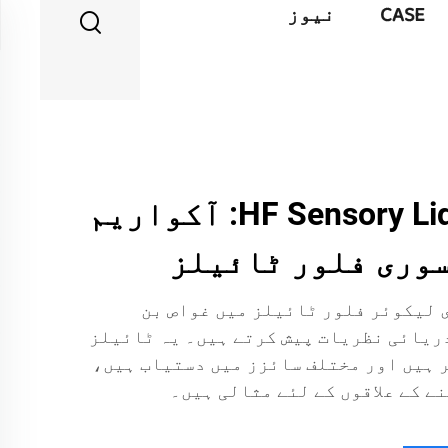
CASE
نیوز
HF Sensory Liquid Floor Tiles: آکواریم
سوری فلور ٹائیلز
لیکوئر فلور ٹائیلز میں غواص بن
ریائی نظریات پیش کرتے ہیں۔ یہ ٹائیلز
ر ہیں اور مختلف سائزز میں دستیاب ہیں،
ے کے علاقوں کے لئے مثالی ہیں۔