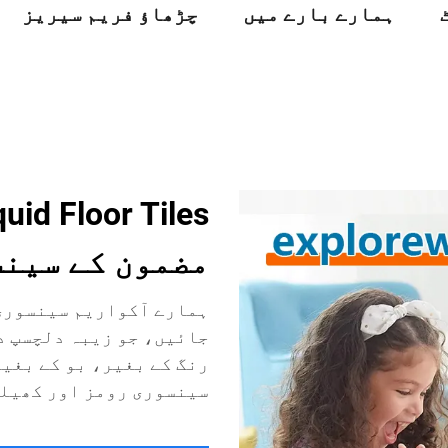
ہمارے بارے میں
چڑھاؤ فریم سیریز
مضمون کے سین
ہمارے آکواریم سینسوری 
جائیں، جو زیبہ دلچسپ د
رنگ کے بغیر، بو کے بغی
سینسوری رومز اور کھیلن