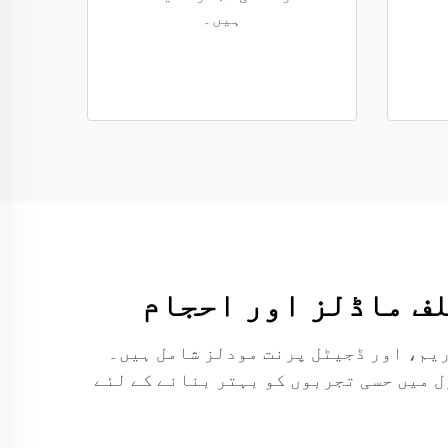
ہیں۔
جس میں روشنی دار، آکواریم، اور ڈجیٹل پرنت مودلز شامل ہیں۔
ل میں حسی تجربوں کو بہتر بنانے کے لئے