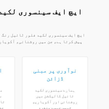
ایچ ایف سینسوری لکید
ایچ ایف سینسوری لکید فلور ٹائیل رنگ ب
پیش کرتا ہے، جن میں روشنانی، آکویاری
نوآوری پر مبنی
ا
ڈزائن
ہمارے سینسوری لکید
مت
ٹائیل کالیکشن میں
س
روشنانی اور آکویاریم
ثیمس جیسے منفرد
حف