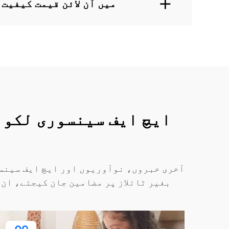
میں آن لائن قیمت کیفیت
ایچ ایف سینسوری لکوئ
آخری خبروں، نوآوریوں اور ایچ ایف سینسو
بغیر ٹائلاز پر مضامین جان کیجئے، ان