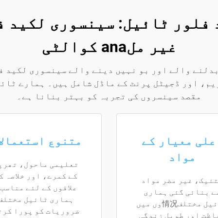
 فلور ٹائیل: سینسوری لکید ف
غیر ملana کوالٹی
دلنے والے اور بو نہیں دینے والے سینسوری لکید ف
م، اور ڈجیٹل پرنٹ کے ماڈل شامل ہیں۔ ہمارے ٹائی
مقصد سینسروں کی تجربہ کو بہتر بنانا ہے۔
علی معیار کے
متنوع استعمالا
مواد
تعلیمی ماحول، تھرپ
کے کمرے، اور خلاصہ ک
نیک، غیر مضر مواد
علاقوں کے لئے مناسب
ے بنائی گئی ہماری
ہماری ٹائیل مختلف
ٹائیل مختلف情况وں میں
ضروریات کو پورا کرت
اظت اور طویل زندگی