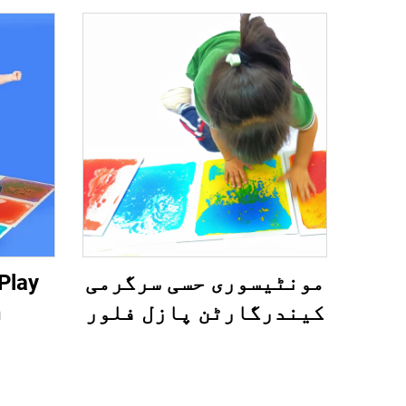
مونٹیسوری حسی سرگرمی
Play
کیندرگارٹن پازل فلور
n
بچوں کے لئے غیر
s 3D
زہریلے کھیل کے میٹس
or
حسی رقابہ جوہریں
iles