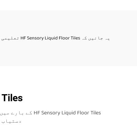
یہ جانیں کہ HF Sensory Liquid Floor Tiles تعلیمی ماحول کو کیسے بدل سکتے ہیں جس سے سنسری ترقی اور شمولیت کو جانچا دینے کے لئے محرک میں آیا۔
or Tiles
quid Floor Tiles
دستیاب م