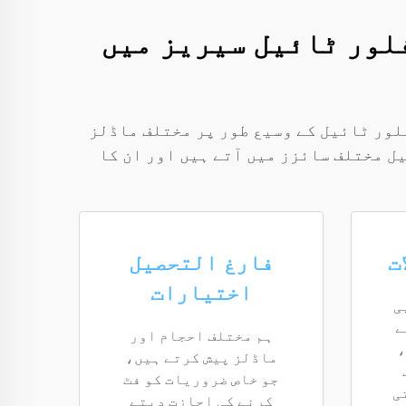
لور ٹائیل سیریز میں
لور ٹائیل کے وسیع طور پر مختلف ماڈلز
ل مختلف سائزز میں آتے ہیں اور ان کا
ت
فارغ التحصیل
اختیارات
ی
ے
ہم مختلف احجام اور
،
ماڈلز پیش کرتے ہیں،
جو خاص ضروریات کو فٹ
ی
کرنے کی اجازت دیتے