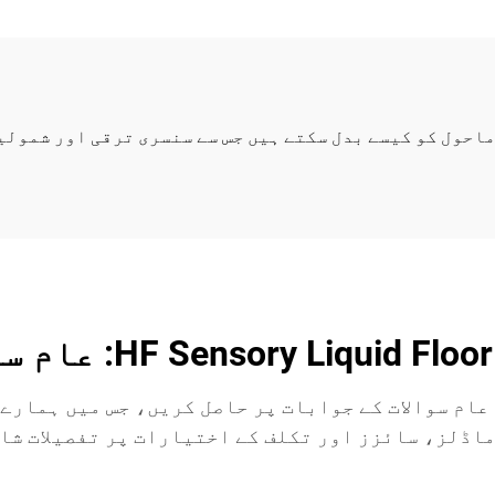
HF Sensory Liquid Flo: عام سوالات
HF Sensory Li کے بارے میں عام سوالات کے جوابات پر حاصل کریں، ج
اڈلز، سائزز اور تکلف کے اختیارات پر تفصیلات شا