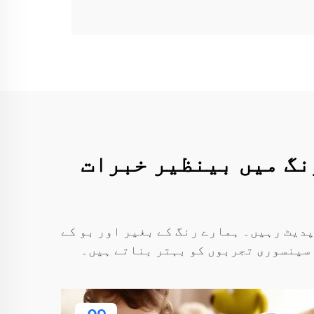
نگ میں بینظیر خبرات
دیٹ رہیں۔ ہمارے رنگ کے بغیر اور بو کے
 سینسوری تجربوں کو بہتر بناتے ہیں۔