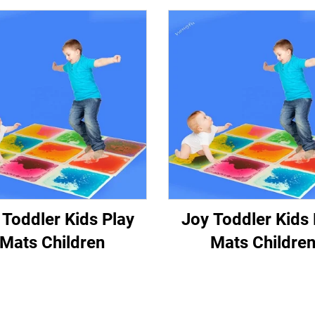
 Toddler Kids Play
Joy Toddler Kids 
Mats Children
Mats Childre
cational Toys 3D
Educational Toy
VC Liquid Floor
PVC Liquid Flo
sory Liquid Tiles
Sensory Liquid T