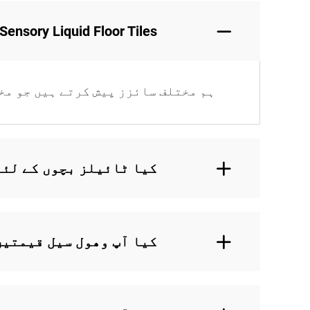
HF Sensory Liquid Floor Tiles کے لئے کیا سائز دستیا
ہم مختلف سائزز پیش کرتے ہیں جو مخ
کیا ٹائیلز بچوں کے لئے
کیا آپ وھول سیل قیمتیں