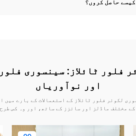
 کیسے حاصل کروں؟
ر فلور ٹائلاز: سینسوری فلور
اور نوآوریاں
ری لکوئر فلور ٹائلاز کے استعمالات کے بارے میں اپ
 کے مختلف ماڈلز اور سائزز کے ساتھ، اور وہ کس طرح