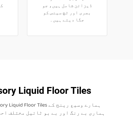
ڈیزائن شامل ہیں، جو
کا
بصری اور ٹچ سینس کو
جگا دیتے ہیں۔
HF Sensory Liquid Floor Tiles: ہر ضرورت کے لئے مخت
ہماری بے رنگ اور بے بو ٹائیل مختلف احج