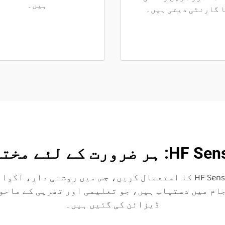
ہیں۔
 گارنٹی دیتی ہیں۔
لف ماڈلز اور احجام
ہمارے وسیع رینج کے HF Sensory Liquid Floor Tiles کا استعمال کریں، 
ام میں دستیاب ہیں، جو تعلیمی اور تھرپی کے ماحو
ڈیزائن کی گئیں ہیں۔