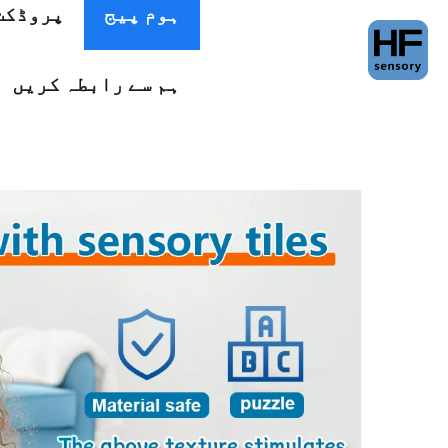
ہوم پیج
پروڈکٹ
ہم سے رابطہ کریں