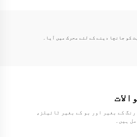
س میں ہمارے رنگ کے بغیر اور بو کے بغیر ٹائیلز،
مل ہیں۔