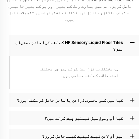
HF Sensory Liquid Floor Tiles کے بارے میں عام سوالات کے جوابات پر
حاصل کریں، جس میں ہمارے رنگ کے بغیر اور بو کے بغیر ٹائیلز،
دستیاب ماڈلز، سائزز اور تکلف کے اختیارات پر تفصیلات شامل
ہیں۔
HF Sensory Liquid Floor Tiles کے لئے کیا سائز دستیاب
ہیں؟
ہم مختلف سائزز پیش کرتے ہیں جو مختلف
استعمالات کے لئے مناسب ہیں۔
کیا میں کسی مخصوص ڈزائن یا سائز حاصل کر سکتا ہوں؟
کیا آپ وھول سیل قیمتیں پیش کرتے ہیں؟
میں آن لائن قیمت کیفیت کیسے حاصل کروں؟