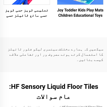
Joy Toddler Kids Play Mats
تعلیمی ٹویز حسی ٹویز
Children Educational Toys
حسی مائع ٹائیلز حسی
3D PVC Liquid Floor
ٹویز اتیسم والے بچوں
Sensory Liquid Tiles
کے لئے مائع فلور
ٹائیلز
سیکھیں کہ ہمارے مختلف سینسری لیکو فلور ٹائیلز
کا استعمال کرتے ہوئے مصروف ور اور تفاعلی علاقے
کیسے بنائیں۔
HF Sensory Liquid Floor Tiles:
عام سوالات