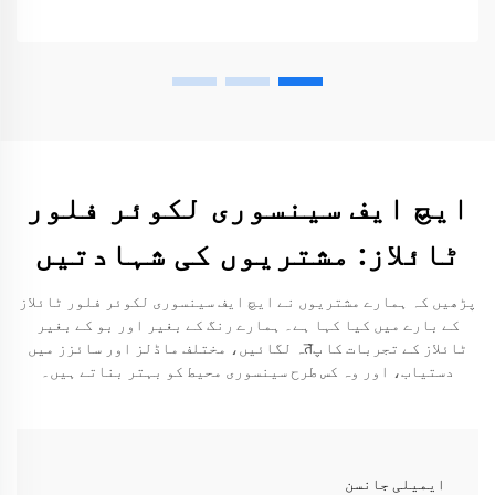
ایچ ایف سینسوری لکوئر فلور
ٹائلاز: مشتریوں کی شہادتیں
پڑھیں کہ ہمارے مشتریوں نے ایچ ایف سینسوری لکوئر فلور ٹائلاز
کے بارے میں کیا کہا ہے۔ ہمارے رنگ کے بغیر اور بو کے بغیر
ٹائلاز کے تجربات کا پतہ لگائیں، مختلف ماڈلز اور سائزز میں
دستیاب، اور وہ کس طرح سینسوری محیط کو بہتر بناتے ہیں۔
ایمیلی جانسن