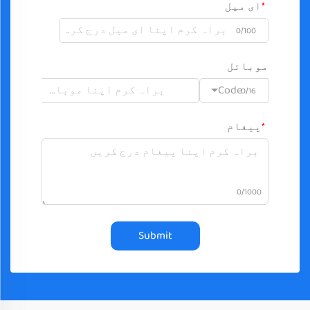
ای میل
0/100
موبائل
Code
0/16
پیغام
0/1000
Submit