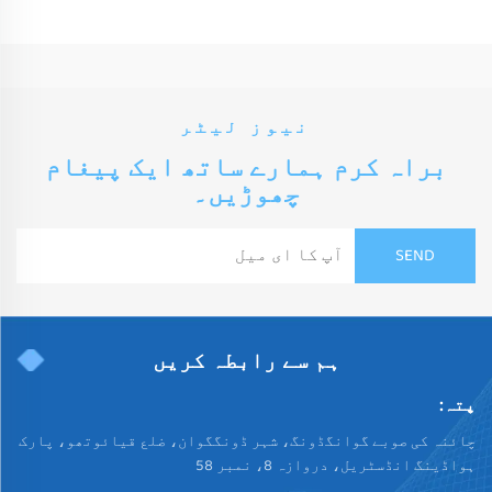
نیوز لیٹر
براہ کرم ہمارے ساتھ ایک پیغام
چھوڑیں۔
ہم سے رابطہ کریں
پتہ:
چائنہ کی صوبے گوانگڈونگ، شہر ڈونگگوان، ضلع قیائوتھو، پارک
ہواڈینگ انڈسٹریل، دروازہ 8، نمبر 58