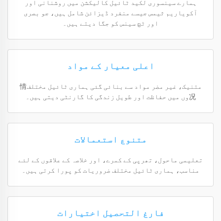
ہمارے سینسوری لکید ٹائیل کالیکشن میں روشنانی اور
آکویاریم ثیمس جیسے منفرد ڈیزائن شامل ہیں، جو بصری
اور ٹچ سینس کو جگا دیتے ہیں۔
اعلی معیار کے مواد
متنیک، غیر مضر مواد سے بنائی گئی ہماری ٹائیل مختلف情
况وں میں حفاظت اور طویل زندگی کا گارنٹی دیتی ہیں۔
متنوع استعمالات
تعلیمی ماحول، تھرپی کے کمرے، اور خلاصہ کے علاقوں کے لئے
مناسب، ہماری ٹائیل مختلف ضروریات کو پورا کرتی ہیں۔
فارغ التحصیل اختیارات