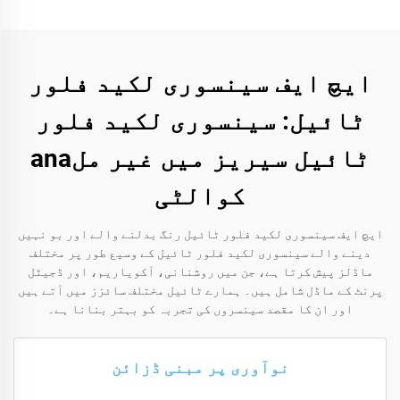
ایچ ایف سینسوری لکید فلور
ٹائیل: سینسوری لکید فلور
ٹائیل سیریز میں غیر ملana
کوالٹی
ایچ ایف سینسوری لکید فلور ٹائیل رنگ بدلنے والے اور بو نہیں
دینے والے سینسوری لکید فلور ٹائیل کے وسیع طور پر مختلف
ماڈلز پیش کرتا ہے، جن میں روشنانی، آکویاریم، اور ڈجیٹل
پرنٹ کے ماڈل شامل ہیں۔ ہمارے ٹائیل مختلف سائزز میں آتے ہیں
اور ان کا مقصد سینسروں کی تجربہ کو بہتر بنانا ہے۔
نوآوری پر مبنی ڈزائن