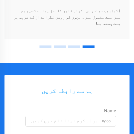
آکواریم سینسوری لکوئر فلور ٹائلاز ہمارے کلاس روم
میں بہت مقبول ہیں۔ بچوں کو روشن نظرانداز کے عروض پر
بہت پسند ہے!
ہم سے رابطہ کریں
Name
0/100