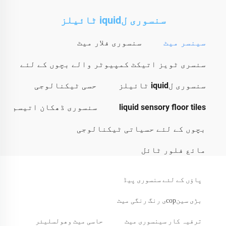
سنسوری لiquid ٹائیلز
سینسر میٹ
سنسوری فلار میٹ
سنسری ٹویز اتیکٹ کمپیوٹر والے بچوں کے لئے
سنسوری لiquid ٹائیلز
حسی ٹیکنالوجی
liquid sensory floor tiles
سنسوری ڈھکان اتیسم
بچوں کے لئے حسیاتی ٹیکنالوجی
مائع فلور ٹائل
پاؤں کے لئے سنسوری پیڈ
بڑی سینсорی رنگ رنگی میٹ
ترفیہ کار سینسوری میٹ
حاسی میٹ وھولسلیئر