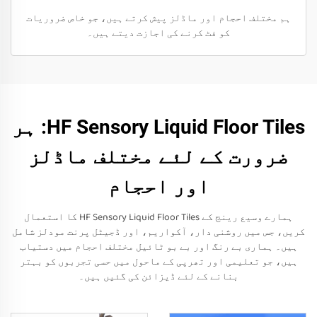
ہم مختلف احجام اور ماڈلز پیش کرتے ہیں، جو خاص ضروریات
کو فٹ کرنے کی اجازت دیتے ہیں۔
HF Sensory Liquid Floor Tiles: ہر
ضرورت کے لئے مختلف ماڈلز
اور احجام
ہمارے وسیع رینج کے HF Sensory Liquid Floor Tiles کا استعمال
کریں، جس میں روشنی دار، آکواریم، اور ڈجیٹل پرنت مودلز شامل
ہیں۔ ہماری بے رنگ اور بے بو ٹائیل مختلف احجام میں دستیاب
ہیں، جو تعلیمی اور تھرپی کے ماحول میں حسی تجربوں کو بہتر
بنانے کے لئے ڈیزائن کی گئیں ہیں۔