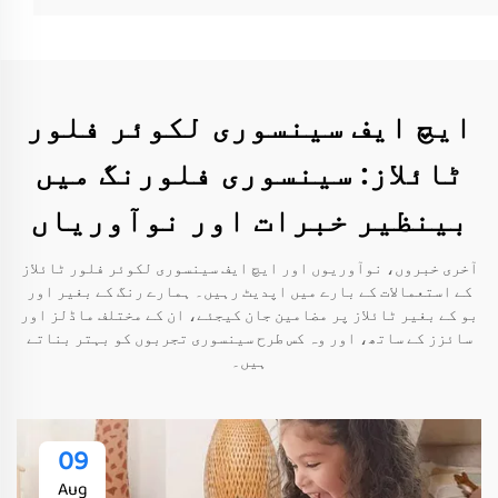
ایچ ایف سینسوری لکوئر فلور
ٹائلاز: سینسوری فلورنگ میں
بینظیر خبرات اور نوآوریاں
آخری خبروں، نوآوریوں اور ایچ ایف سینسوری لکوئر فلور ٹائلاز
کے استعمالات کے بارے میں اپدیٹ رہیں۔ ہمارے رنگ کے بغیر اور
بو کے بغیر ٹائلاز پر مضامین جان کیجئے، ان کے مختلف ماڈلز اور
سائزز کے ساتھ، اور وہ کس طرح سینسوری تجربوں کو بہتر بناتے
ہیں۔
09
Aug