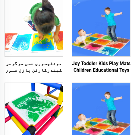
Joy Toddler Kids Play Mats
مونٹیسوری حسی سرگرمی
Children Educational Toys
کیندرگارٹن پازل فلور
3D PVC Liquid Floor
بچوں کے لئے غیر
Sensory Liquid Tiles
زہریلے کھیل کے میٹس
حسی رقابہ جوہریں