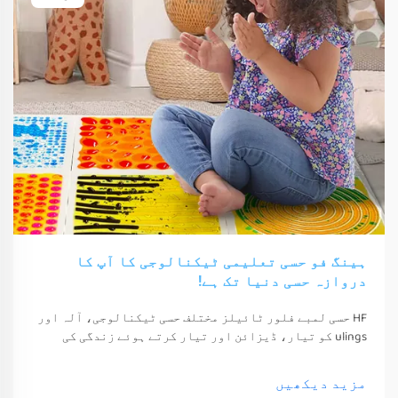
ہینگ فو حسی تعلیمی ٹیکنالوجی کا آپ کا
دروازہ حسی دنیا تک ہے!
HF حسی لمبے فلور ٹائیلز مختلف حسی ٹیکنالوجی، آلہ اور
ulings کو تیار، ڈیزائن اور تیار کرتے ہوئے زندگی کی
معیشت اور خوشی کو بہتر بناتے ہیں۔ یہ ٹیکنالوجی، آلہ
اور ulings صرف ان کے حواس کو جگا سکتے ہیں
مزید دیکھیں