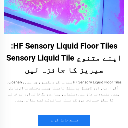
HF Sensory Liquid Floor Tiles:
اپنے متنوع Sensory Liquid Tile
سیریز کا جائزہ لیں
HF Sensory Liquid Floor Tiles سیریز کو دیکھیں، جس میں رoshanی،
آکواریم، اور ڈجیٹل پرینٹڈ ٹائیلز جیسے مختلف ماڈل شامل
ہیں۔ متعدد سائزز میں دستیاب، ہمارے رنگ خالی اور بو خالی
ٹائیلز حسی تجربوں کو بہتر بنانے کے لئے مثالی ہیں۔
قیمت حاصل کریں