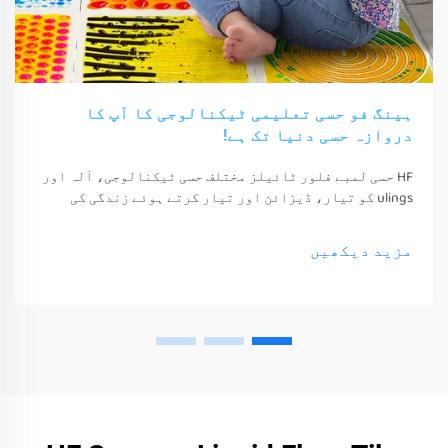
ہینگ فو حسی تعلیمی ٹیکنالوجی کا آپ کا
دروازہ حسی دنیا تک ہے!
HF حسی لمبے فلور ٹائیلز مختلف حسی ٹیکنالوجی، آلہ اور
ulings کو تیار، ڈیزائن اور تیار کرتے ہوئے زندگی کی
معیشت اور خوشی کو بہتر بناتے ہیں۔ یہ ٹیکنالوجی، آلہ
اور ulings صرف ان کے حواس کو جگا سکتے ہیں
مزید دیکھیں