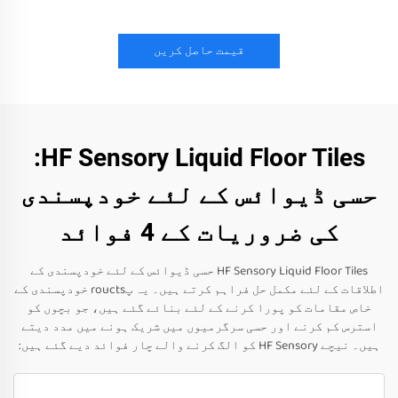
قیمت حاصل کریں
HF Sensory Liquid Floor Tiles:
حسی ڈیوائس کے لئے خودپسندی
کی ضروریات کے 4 فوائد
HF Sensory Liquid Floor Tiles حسی ڈیوائس کے لئے خودپسندی کے
اطلاقات کے لئے مکمل حل فراہم کرتے ہیں۔ یہ پroucts خودپسندی کے
خاص مقامات کو پورا کرنے کے لئے بنائے گئے ہیں، جو بچوں کو
استرس کم کرنے اور حسی سرگرمیوں میں شریک ہونے میں مدد دیتے
ہیں۔ نیچے HF Sensory کو الگ کرنے والے چار فوائد دیے گئے ہیں: