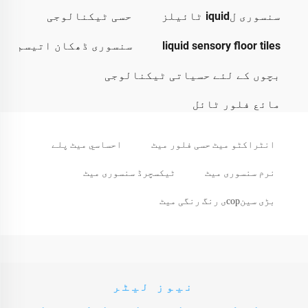
سنسوری لiquid ٹائیلز
حسی ٹیکنالوجی
liquid sensory floor tiles
سنسوری ڈھکان اتیسم
بچوں کے لئے حسیاتی ٹیکنالوجی
مائع فلور ٹائل
انٹراکٹو میٹ حسی فلور میٹ
احساسي میٹ پلے
نرم سنسوری میٹ
ٹیکسچرڈ سنسوری میٹ
بڑی سینсорی رنگ رنگی میٹ
نیوز لیٹر