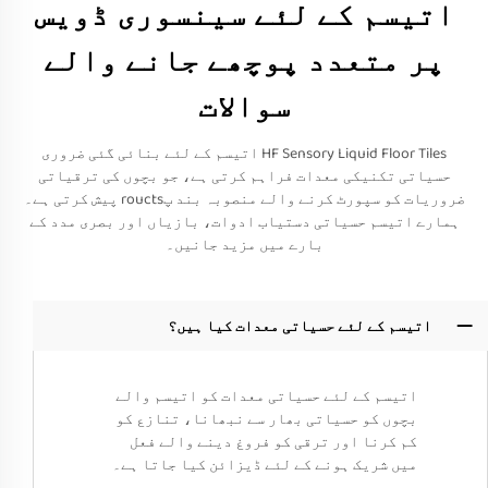
اتیسم کے لئے سینسوری ڈویس
پر متعدد پوچھے جانے والے
سوالات
HF Sensory Liquid Floor Tiles اتیسم کے لئے بنائی گئی ضروری
حسیاتی تکنیکی معدات فراہم کرتی ہے، جو بچوں کی ترقیاتی
ضروریات کو سپورٹ کرنے والے منصوبہ بند پroucts پیش کرتی ہے۔
ہمارے اتیسم حسیاتی دستیاب ادوات، بازیاں اور بصری مدد کے
بارے میں مزید جانیں۔
اتیسم کے لئے حسیاتی معدات کیا ہیں؟
اتیسم کے لئے حسیاتی معدات کو اتیسم والے
بچوں کو حسیاتی بھار سے نبھانا، تنازع کو
کم کرنا اور ترقی کو فروغ دینے والے فعل
میں شریک ہونے کے لئے ڈیزائن کیا جاتا ہے۔