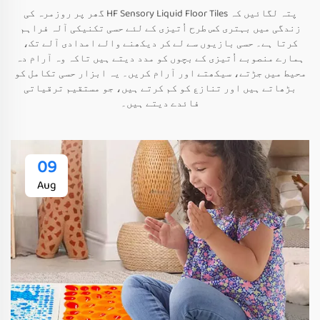
پتہ لگائیں کہ HF Sensory Liquid Floor Tiles گھر پر روزمرہ کی
زندگی میں بہتری کس طرح اُتیزی کے لئے حسی تکنیکی آلہ فراہم
کرتا ہے۔ حسی بازیوں سے لے کر دیکھنے والے امدادی آلے تک،
ہمارے منصوبے اُتیزی کے بچوں کو مدد دیتے ہیں تاکہ وہ آرام دہ
محیط میں جڑتے، سیکھتے اور آرام کریں۔ یہ ابزار حسی تکامل کو
بڑھاتے ہیں اور تنازع کو کم کرتے ہیں، جو مستقیم ترقیاتی
فائدے دیتے ہیں۔
09
Aug