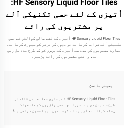
HF Sensory Liquid Floor Tiles:
اُتیزی کے لئے حسی تکنیکی آلے
پر مشتریوں کی رائے
HF Sensory Liquid Floor Tiles اُتیزی کے لئے عالی کوالٹی کے حسی
تکنیکی آلے فراہم کرتا ہے جو بچوں کی ترقی کو سپورٹ کرتا ہے۔
ہمارے منصوبوں کی مدد سے اُتیزی کے بچوں کو کس طرح مدد مل رہی
ہے، واقعی مشتریوں کی رائے پڑھیں۔
ایمیلی جانسن
HF Sensory Liquid Floor Tiles نے ہماری معالجہ کی شاندار
طرح سے بدل دی ہے۔ میرا بچہ حسی بازیوں کو متعجبنگ
پسند کرتا ہے، اور ہم نے توجہ میں اہم تحسین دیکھی ہے!