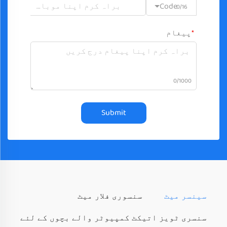
Code
0/16
پیغام
0/1000
Submit
سینسر میٹ
سنسوری فلار میٹ
سنسری ٹویز اتیکٹ کمپیوٹر والے بچوں کے لئے