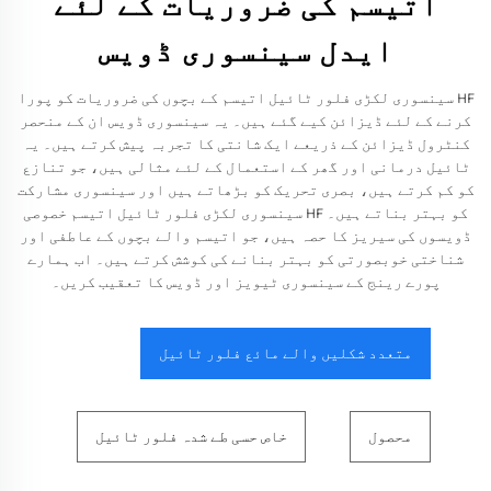
اتیسم کی ضروریات کے لئے
ایدل سینسوری ڈویس
HF سینسوری لکڑی فلور ٹائیل اتیسم کے بچوں کی ضروریات کو پورا
کرنے کے لئے ڈیزائن کیے گئے ہیں۔ یہ سینسوری ڈویس ان کے منحصر
کنٹرول ڈیزائن کے ذریعے ایک شانتی کا تجربہ پیش کرتے ہیں۔ یہ
ٹائیل درمانی اور گھر کے استعمال کے لئے مثالی ہیں، جو تنازع
کو کم کرتے ہیں، بصری تحریک کو بڑھاتے ہیں اور سینسوری مشارکت
کو بہتر بناتے ہیں۔ HF سینسوری لکڑی فلور ٹائیل اتیسم خصوصی
ڈویسوں کی سیریز کا حصہ ہیں، جو اتیسم والے بچوں کے عاطفی اور
شناختی خوبصورتی کو بہتر بنانے کی کوشش کرتے ہیں۔ اب ہمارے
پورے رینج کے سینسوری ٹیویز اور ڈویس کا تعقیب کریں۔
متعدد شکلیں والے مائع فلور ٹائیل
محصول
خاص حسی طے شدہ فلور ٹائیل