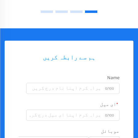
ہم سے رابطہ کریں
Name
0/100
ای میل
0/100
موبائل