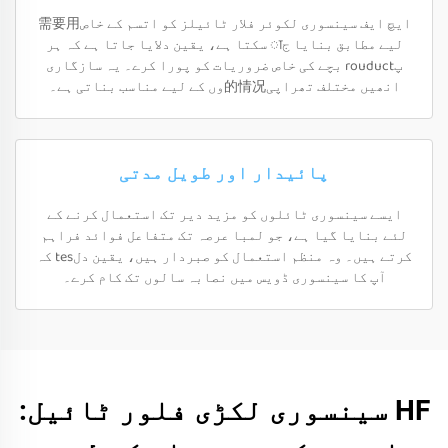
ایچ ایف سینسوری لکوئر فلار ٹائیلز کو اتسم کے خاص需要用
لیے مطابق بنایا جा سکتا ہے، یقین دلایا جاتا ہے کہ ہر
پrouduct بچے کی خاص ضروریات کو پورا کرے۔ یہ سازگاری
انھیں مختلف تھراپی的情况وں کے لیے مناسب بناتی ہے۔
پائیدار اور طویل مدتی
ایسے سینسوری ٹائلوں کو مزید دیر تک استعمال کرنے کے
لئے بنایا گیا ہے، جو لمبا عرصہ تک متفاعل فوائد فراہم
کرتے ہیں۔ وہ منظم استعمال کو صبردار ہیں، یقین دلtes کہ
آپ کا سینسوری ڈویس میں نصابہ سالوں تک کام کرے۔
HF سینسوری لکڑی فلور ٹائیل: