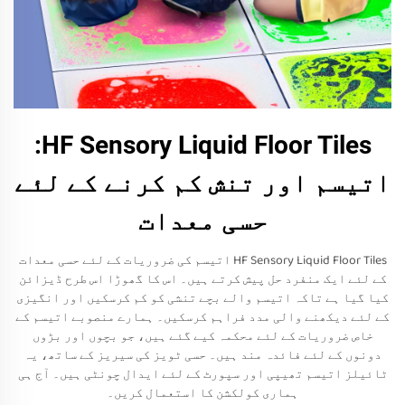
HF Sensory Liquid Floor Tiles:
اتیسم اور تنش کم کرنے کے لئے
حسی معدات
HF Sensory Liquid Floor Tiles اتیسم کی ضروریات کے لئے حسی معدات
کے لئے ایک منفرد حل پیش کرتے ہیں۔ اس کا گھوڑا اس طرح ڈیزائن
کیا گیا ہے تاکہ اتیسم والے بچے تنشی کو کم کرسکیں اور انگیزی
کے لئے دیکھنے والی مدد فراہم کرسکیں۔ ہمارے منصوبے اتیسم کے
خاص ضروریات کے لئے محکمہ کیے گئے ہیں، جو بچوں اور بڑوں
دونوں کے لئے فائدہ مند ہیں۔ حسی ٹویز کی سیریز کے ساتھ، یہ
ٹائیلز اتیسم تھیپی اور سپورٹ کے لئے ایدال چونٹی ہیں۔ آج ہی
ہماری کولکشن کا استعمال کریں۔