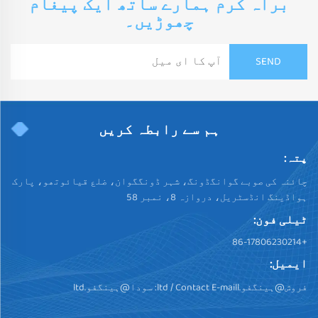
براہ کرم ہمارے ساتھ ایک پیغام
چھوڑیں۔
ہم سے رابطہ کریں
پتہ:
چائنہ کی صوبے گوانگڈونگ، شہر ڈونگگوان، ضلع قیائوتھو، پارک
ہواڈینگ انڈسٹریل، دروازہ 8، نمبر 58
ٹیلی فون:
+86-17806230214
ایمیل:
فروش@ہینگفو.ltd
/ Contact E-maill:
سودا@ہینگفو.ltd