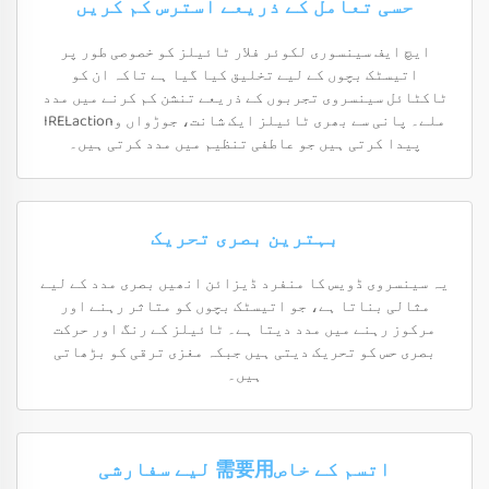
حسی تعامل کے ذریعے استرس کم کریں
ایچ ایف سینسوری لکوئر فلار ٹائیلز کو خصوصی طور پر
اتیسٹک بچوں کے لیے تخلیق کیا گیا ہے تاکہ ان کو
ٹاکٹائل سینسروی تجربوں کے ذریعے تنشن کم کرنے میں مدد
ملے۔ پانی سے بھری ٹائیلز ایک شانت، جوڑواں وIRELaction
پیدا کرتی ہیں جو عاطفی تنظیم میں مدد کرتی ہیں۔
بہترین بصری تحریک
یہ سینسروی ڈویس کا منفرد ڈیزائن انھیں بصری مدد کے لیے
مثالی بناتا ہے، جو اتیسٹک بچوں کو متاثر رہنے اور
مرکوز رہنے میں مدد دیتا ہے۔ ٹائیلز کے رنگ اور حرکت
بصری حس کو تحریک دیتی ہیں جبکہ مغزی ترقی کو بڑھاتی
ہیں۔
اتسم کے خاص需要用 لیے سفارشی