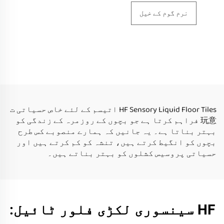
نرم گوم کے خیل
HF Sensory Liquid Floor Tiles اتیسم کے لئے خاص حسیاتی ت
玩意 فراہم کرتا ہے جو بچوں کے روزمرہ کے زندگی کو
بہتر بناتا ہے۔ یہ جانیں کہ ہمارے منصوبے کس طرح
بچوں کو انگیط کرتے ہیں، تنشہ کو کم کرتے ہیں اور
حسیاتی پروسیس کشلوں کو بہتر بناتے ہیں۔
HF سینسوری لکڑی فلور ٹائیل: