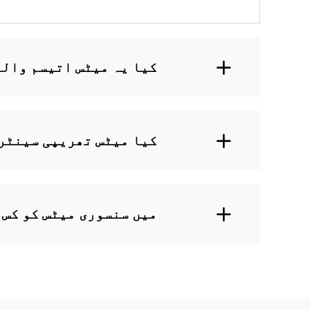
کیا یہ میٹس اتیسم والے
کیا میٹس تھریپی سینٹر
میں سنسوری میٹس کو کس 