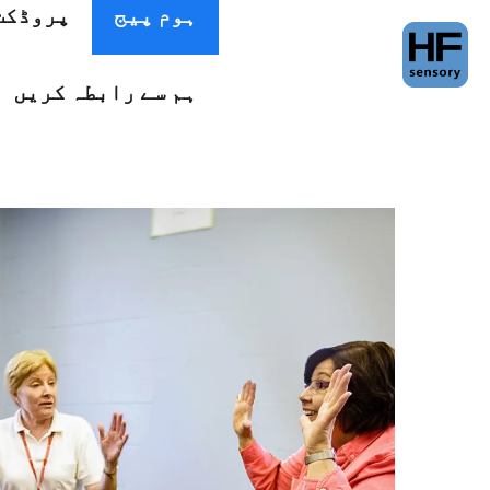
ہوم پیج
پروڈکٹ
ہم سے رابطہ کریں