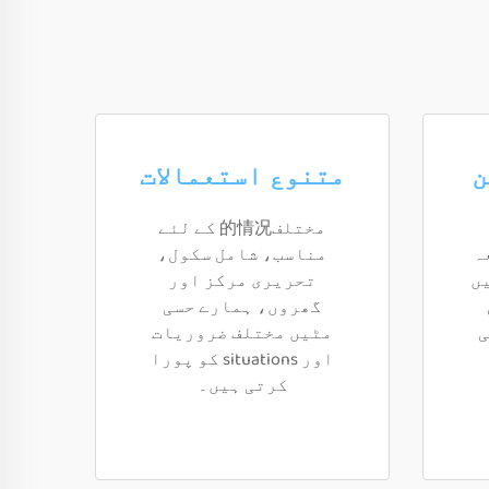
ن
متنوع استعمالات
مختلف的情况 کے لئے
ہ
مناسب، شامل سکول،
ں
تحریری مرکز اور
گھروں، ہمارے حسی
ی
مٹیں مختلف ضروریات
اور situations کو پورا
کرتی ہیں۔