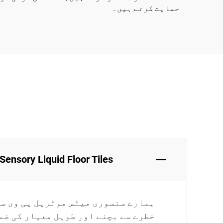
حمایت کرتے ہیں۔
HF Sensory Liquid Floor Tiles کیا بنائے جاتے
ہمارے سنسوری میٹس موٹرپل پی وی سی
خطرے سے بچنے اور طویل معیار کی ضم