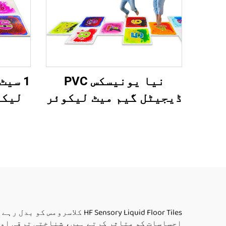
نیا یونیسکس PVC
ڈیجیٹل گیم میٹ لیکوئر
لیکو
فلور ڈیزائن بچوں کے
لڑکی
لئے پانی کھیلنے کے
لئے 
تعلیمی تويز اتیزم
کے تع
والے بچے گھر کے
وا
استعمال کے لئے
اس
ensory Liquid Floor Tiles
احساسات کو متاثر کرتے ہیں، شناختی ترقی اور