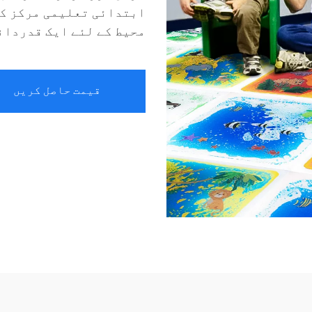
ابتدائی تعلیمی مرکز کے
محیط کے لئے ایک قدردانیযُوں شاملیت ہی
قیمت حاصل کریں