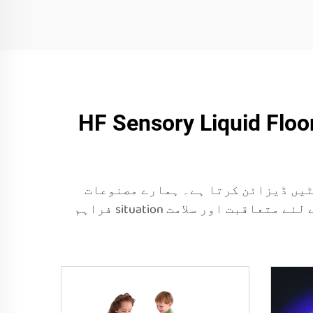
HF Sensory Liquid Floo
پورٹ کرنے والی حسی مٹیں ڈیزائن کرتا ہے۔ ہمارے مصنوعات
تعلیمی ادارے، تحریری مرکز اور گھریلو استعمال کے لئے مثالی ہیں، جو سیکھنے اور خلا کے لئے متعاقبت اور سلامت situation فراہم