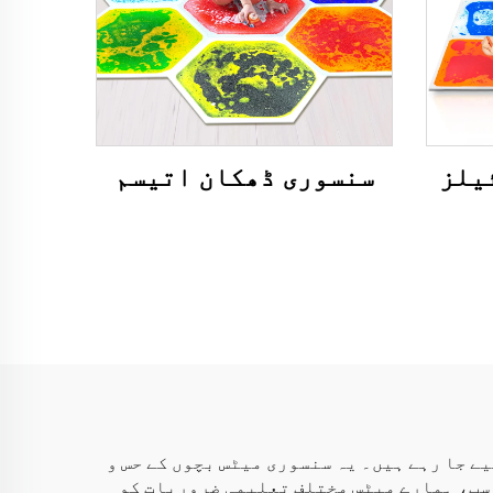
سنسوری ڈھکان اتیسم
ار فراہم کیے جا رہے ہیں۔ یہ سنسوری میٹس بچوں کے حس و
سب، ہمارے میٹس مختلف تعلیمی ضروریات کو