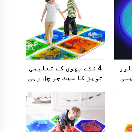
لور
4 نئے بچوں کے تعلیمی
یمی
تويز کا سیٹ جو چل رہی
وی
ہو لیکوئر جانوروں کے
لور
چھاپے والے بچوں کے
ر فidgets
کھیل میٹ بچوں کے لئے
لیکوئر فلور ٹائیلز