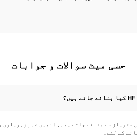
حسی میٹ سوالات و جوابات
 ہیں؟
 متریلز سے بنائے جاتے ہیں، انھیں غیر زہریلوں ر
انت کے لئے۔