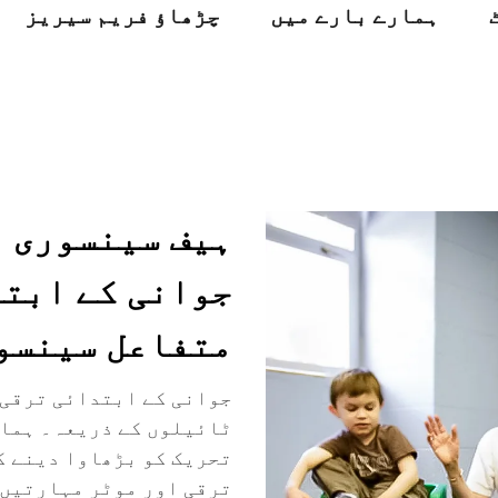
ہمارے بارے میں
چڑھاؤ فریم سیریز
ہیف سینسوری ل
جوانی کے ابتد
متفاعل سینسو
ٹائیلوں کے ذریعہ۔ ہمار
تحریک کو بڑھاوا دینے ک
ترقی اور موٹر مہارتیں 