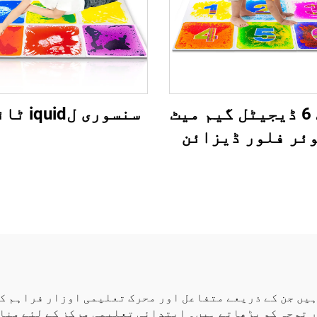
1 سیٹ 6 ڈیجیٹل گیم میٹ
سنسوری لiquid ٹائیلز
ئر فلور ڈیزائن
اں یا لڑکوں کے
ہوپاسکاچ کھیلنے
لیمی تويز اتیزم
لے بچے گھر کے
تعمال کے لئے
HF S کلاسرومس کو بدل رہے ہیں جن کے ذریعے متفاعل اور محرک تعلیمی اوز
 توجہ کو بڑھاتے ہیں۔ ابتدائی تعلیمی مرکز کے لئے منا