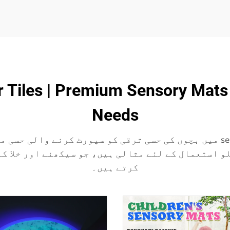
r Tiles | Premium Sensory Mats 
Needs
HF Sensory Liquid Floor Tiles مختلف settings میں بچوں کی حسی ترقی کو س
کرتے ہیں۔