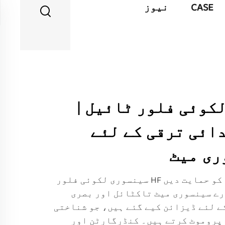
CASE
نیوز
کوئی فلور ٹائیل |
ائی ترقی کے لئے
ری میٹ
جوانی کے ابتدائی ترقی کو حمایت دیں HF سینسوری لکوئی فلور
ے سینسوری میٹ تاکٹائل اور بصری
ے لئے ڈیزائن کیے گئے ہیں، جو شناختی
پروموٹ کرتے ہیں۔ کنڈرگارٹن اور