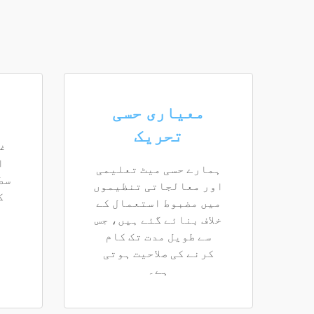
معیاری حسی
تحریک
غ
ا
ہمارے حسی میٹ تعلیمی
سط
اور معالجاتی تنظیموں
ک
میں مضبوط استعمال کے
خلاف بنائے گئے ہیں، جس
سے طویل مدت تک کام
کرنے کی صلاحیت ہوتی
ہے۔