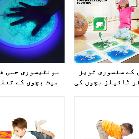
 کے سنسوری تويز
مونٹیسوری حسی ف
ر ٹائیلز بچوں کی
میٹ بچوں کے تعل
ے کی قوت کو بہتر
خیلوں کے لئے یو 
 کے لئے رنگنداز
منعکس حسی طےین ف
 کے لئے جوڑا جا
ٹائیلز فا
 ہے سنسوری میٹس
خیلوں کے لئے