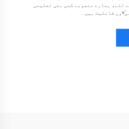
 لئے، ہمارے منصوبے کسی بھی تعلیمی
ں۔