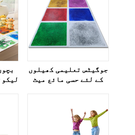
جوگیٹس تعلیمی کھیلوں
بچوں
کے لئے حسی مائع میٹ
لیکوئ
مائع لاوا فلور ٹائیل
دیکھن
اتیشیہ کے لئے فجیٹ
بنانے
بچوں کے لئے
انڈور
سکتا