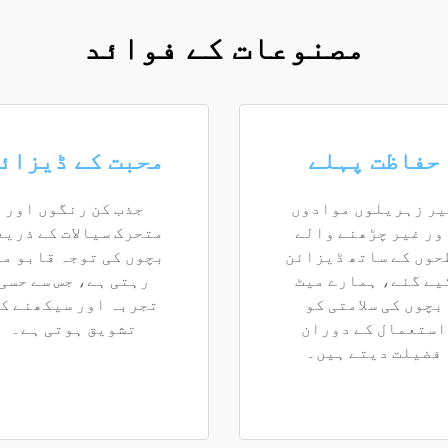
مصنوعات کے فوائد
حفاظت پہلے
محبت کے ڈیزائ
یر زہریلوں موادوں
جذب کن رنگوں اور
ور غیر چڑھنے والے
متحرک سیالات کے ذریع
حوں کے ساتھ ڈیزائن
بچوں کی توجہ قابو می
یے گئے، ہمارے میٹ
رہتی ہے، جس سے حسی
بچوں کی سلامتی کو
تجربہ اور سیکھنے ک
استعمال کے دوران
تشویق ہوتی ہے۔
فضیلت دیتے ہیں۔