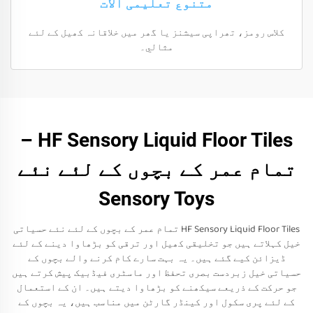
متنوع تعلیمی الات
کلاس رومز، تھراپی سیشنز یا گھر میں خلاقانہ کھیل کے لئے
مثالي۔
HF Sensory Liquid Floor Tiles –
تمام عمر کے بچوں کے لئے نئے
Sensory Toys
HF Sensory Liquid Floor Tiles تمام عمر کے بچوں کے لئے نئے حسیاتی
خیل کہلاتے ہیں جو تخلیقی کھیل اور ترقی کو بڑھاوا دینے کے لئے
ڈیزائن کیے گئے ہیں۔ یہ بہت سارے کام کرنے والے بچوں کے
حسیاتی خیل زبردست بصری تحفظ اور ماسٹری فیڈبیک پیش کرتے ہیں
جو حرکت کے ذریعے سیکھنے کو بڑھاوا دیتے ہیں۔ ان کے استعمال
کے لئے پری سکول اور کینڈر گارٹن میں مناسب ہیں، یہ بچوں کے