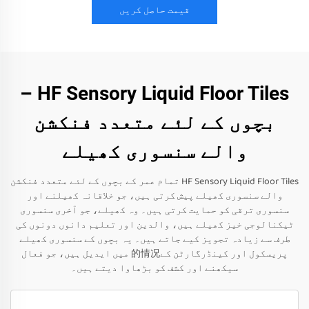
قیمت حاصل کریں
HF Sensory Liquid Floor Tiles –
بچوں کے لئے متعدد فنکشن
والے سنسوری کھیلے
HF Sensory Liquid Floor Tiles تمام عمر کے بچوں کے لئے متعدد فنکشن
والے سنسوری کھیلے پیش کرتی ہیں، جو خلاقانہ کھیلنے اور
سنسوری ترقی کو حمایت کرتی ہیں۔ وہ کھیلے، جو آخری سنسوری
ٹیکنالوجی خیز کھیلے ہیں، والدین اور تعلیم دانوں دونوں کی
طرف سے زیادہ تجویز کیے جاتے ہیں۔ یہ بچوں کے سنسوری کھیلے
پریسکول اور کینڈرگارٹن کے的情况 میں ایدیل ہیں، جو فعال
سیکھنے اور کشف کو بڑھاوا دیتے ہیں۔