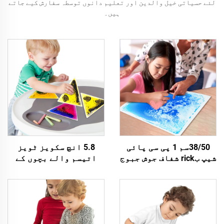
لئے حسیاتی خیل والدین اور تعلیم دانوں توسطہ سفارش کیے جاتے
ہیں۔
38/50سم 1 پی سی پائی
5.8 انچ سکویز ٹویز
شیپ بrick شفاف جوش جبوج
اتیسم والے بچوں کے
طےین فلور میٹ بچوں کے
لئے مونٹیسیری سٹریس
فلور میٹس تعلیمی
ٹوی رلیف سنسوری سافٹ
خیلوں کے لئے بچوں کی
ربار ٹوی 2 سے 6 سال تک
تعلیم کے لئے باہری