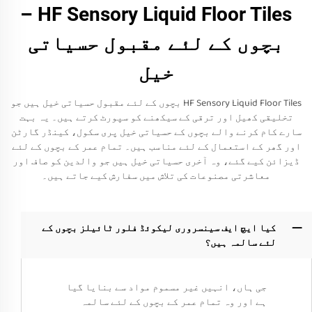
HF Sensory Liquid Floor Tiles –
بچوں کے لئے مقبول حسیاتی
خیل
HF Sensory Liquid Floor Tiles بچوں کے لئے مقبول حسیاتی خیل ہیں جو
تخلیقی کھیل اور ترقی کے سیکھنے کو سپورٹ کرتے ہیں۔ یہ بہت
سارے کام کرنے والے بچوں کے حسیاتی خیل پری سکول، کینڈر گارٹن
اور گھر کے استعمال کے لئے مناسب ہیں۔ تمام عمر کے بچوں کے لئے
ڈیزائن کیے گئے، وہ آخری حسیاتی خیل ہیں جو والدین کو صاف اور
معاشرتی مصنوعات کی تلاش میں سفارش کیے جاتے ہیں۔
کیا ایچ ایف سینسروری لیکوئڈ فلور ٹائیلز بچوں کے
لئے سالمہ ہیں؟
جی ہاں، انہیں غیر مسموم مواد سے بنایا گیا
ہے اور وہ تمام عمر کے بچوں کے لئے سالمہ