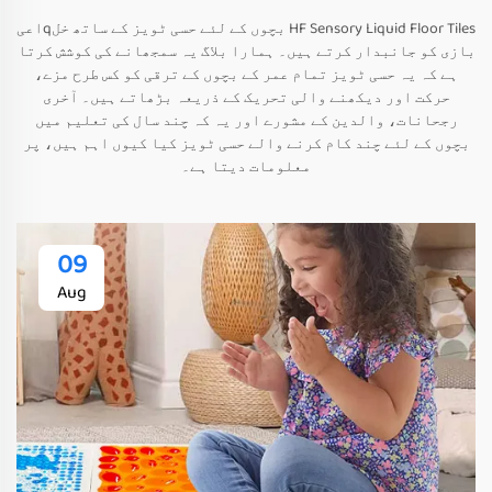
HF Sensory Liquid Floor Tiles بچوں کے لئے حسی ٹویز کے ساتھ خلqاعی
بازی کو جانبدار کرتے ہیں۔ ہمارا بلاگ یہ سمجھانے کی کوشش کرتا
ہے کہ یہ حسی ٹویز تمام عمر کے بچوں کے ترقی کو کس طرح مزے،
حرکت اور دیکھنے والی تحریک کے ذریعہ بڑھاتے ہیں۔ آخری
رجحانات، والدین کے مشورے اور یہ کہ چند سال کی تعلیم میں
بچوں کے لئے چند کام کرنے والے حسی ٹویز کیا کیوں اہم ہیں، پر
معلومات دیتا ہے۔
09
Aug