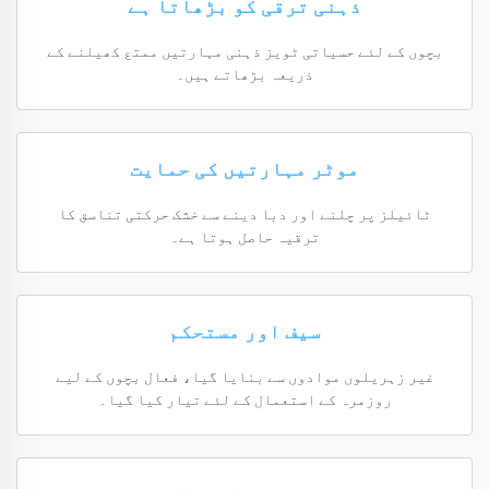
ذہنی ترقی کو بڑھاتا ہے
بچوں کے لئے حسیاتی ٹویز ذہنی مہارتیں ممتع کھیلنے کے
ذریعہ بڑھاتے ہیں۔
موٹر مہارتیں کی حمایت
ٹائیلز پر چلنے اور دبا دینے سے خشک حرکتی تناسق کا
ترقیہ حاصل ہوتا ہے۔
سیف اور مستحکم
غیر زہریلوں موادوں سے بنایا گیا، فعال بچوں کے لیے
روزمرہ کے استعمال کے لئے تیار کیا گیا۔