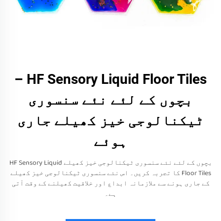
HF Sensory Liquid Floor Tiles –
بچوں کے لئے نئے سنسوری
ٹیکنالوجی خیز کھیلے جاری
ہوئے
بچوں کے لئے نئے سنسوری ٹیکنالوجی خیز کھیلے HF Sensory Liquid
Floor Tiles کا تجربہ کریں۔ اس نئے سنسوری ٹیکنالوجی خیز کھیلے
کے جاری ہونے سے ملازمانہ ابداع اور خلاقیت کھیلنے کے وقت آتی
ہے۔