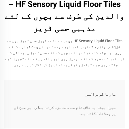
HF Sensory Liquid Floor Tiles –
والدین کی طرف سے بچوں کے لئے
مذہبی حسی ٹویز
HF Sensory Liquid Floor Tiles بچوں کے لئے مقبول حسی ٹویز ہیں جو
خلqاعی بازی، تعلیمی قدر اور دیکھنے والی چمک فراہم کرتے
ہیں۔ یہ چند کام کرنے والے بچوں کے لئے حسی ٹویز پریشانی کے
اور گھر کے محیط کے لئے ایدیل ہیں اور والدین کے لئے تجویز کیے
جاتے ہیں جو متبادل، ترقی پسند ٹویز کی تلاش کر رہے ہیں۔
ماریا گونزالیز
میرا بیٹا یہ تلاش کام سے مخت عزت کرتا ہے! وہ ہر صبح ان
پر چھلانگ لگاتا ہے۔