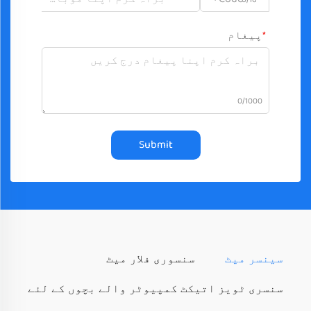
پیغام
0/1000
Submit
سینسر میٹ
سنسوری فلار میٹ
سنسری ٹویز اتیکٹ کمپیوٹر والے بچوں کے لئے