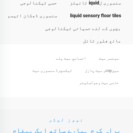
سنسوری لiquid ٹائیلز
حسی ٹیکنالوجی
liquid sensory floor tiles
سنسوری ڈھکان اتیسم
بچوں کے لئے حسیاتی ٹیکنالوجی
مائع فلور ٹائل
سینسر میٹ
احساسي میٹ پلے
سینсорی میٹ پازل
ٹیکسچرڈ سنسوری میٹ
حاسی میٹ وھولسلیئر
نیوز لیٹر
براہ کرم ہمارے ساتھ ایک پیغام