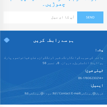
چھوڑیں۔
ہم سے رابطہ کریں
پتہ:
چائنہ کی صوبے گوانگڈونگ، شہر ڈونگگوان، ضلع قیائوتھو، پارک
ہواڈینگ انڈسٹریل، دروازہ 8، نمبر 58
ٹیلی فون:
+86-17806230214
ایمیل:
فروش@ہینگفو.ltd
/ Contact E-maill:
سودا@ہینگفو.ltd