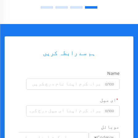
ہم سے رابطہ کریں
Name
0/100
ای میل
0/100
موبائل
Code
0/16