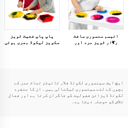
اتیسم سنسوری سافٹ
پاپ پاپ فجیٹ ٹویز
رबار ٹویز مرد اور
سکویز لیکوڈ بھری ہوئی
عورت دونوں کے لئے
سنسوری گیل ٹوی سنسوری
دائری سکویز ٹویز 5 سے
تجربہ روم سنسوری ٹویز
7 سال کے اتیسم والے
اتیسم والے بچے کے لئے
بچے کے لئے
ایچ ایف سینسوری لکوئڈ فلار ٹائیلز تمام عمر کے
بچوں کے لئے سینسوری ٹیکنالی ہیں۔ ان کا منفرد
لکوئڈ ڈیزائن فضولیت کو جاگران کرتا ہے اور فعال
تلاش کو حوصلہ دیتا ہے۔