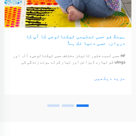
ہینگ فو حسی تعلیمی ٹیکنالوجی کا آپ کا
دروازہ حسی دنیا تک ہے!
HF حسی لمبے فلور ٹائیلز مختلف حسی ٹیکنالوجی، آلہ اور
ulings کو تیار، ڈیزائن اور تیار کرتے ہوئے زندگی کی
معیشت اور خوشی کو بہتر بناتے ہیں۔ یہ ٹیکنالوجی، آلہ
اور ulings صرف ان کے حواس کو جگا سکتے ہیں
مزید دیکھیں