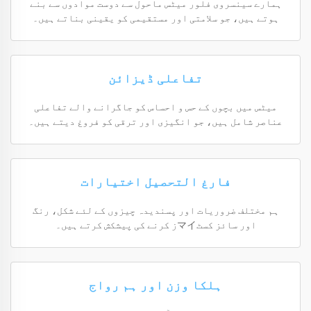
ہمارے سینسروی فلور میٹس ماحول سے دوست موادوں سے بنے
ہوتے ہیں، جو سلامتی اور مستقیمی کو یقینی بناتے ہیں۔
تفاعلی ڈیزائن
میٹس میں بچوں کے حس و احساس کو جاگرانے والے تفاعلی
عناصر شامل ہیں، جو انگیزی اور ترقی کو فروغ دیتے ہیں۔
فارغ التحصیل اختیارات
ہم مختلف ضروریات اور پسندیدہ چیزوں کے لئے شکل، رنگ
اور سائز کسٹマイز کرنے کی پیشکش کرتے ہیں۔
ہلکا وزن اور ہم رواج