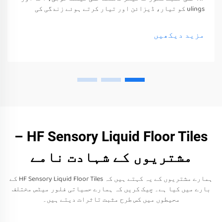
ulings کو تیار، ڈیزائن اور تیار کرتے ہوئے زندگی کی
معیشت اور خوشی کو بہتر بناتے ہیں۔ یہ ٹیکنالوجی، آلہ
اور ulings صرف ان کے حواس کو جگا سکتے ہیں
مزید دیکھیں
HF Sensory Liquid Floor Tiles –
مشتریوں کے شہادت نامے
ہمارے مشتریوں کے یہ کہتے ہیں کہ HF Sensory Liquid Floor Tiles کے
بارے میں کیا ہے۔ چیک کریں کہ ہمارے حسیاتی فلور میٹس مختلف
محیطوں میں کس طرح مثبت تاثرات دیتے ہیں۔