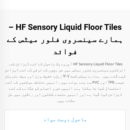
HF Sensory Liquid Floor Tiles –
ہمارے سینسروی فلور میٹس کے
فوائد
HF Sensory Liquid Floor Tiles آپرودیک ماحول کے لئے ڈیزائن شدہ
اترکٹوی سینسروی فلور میٹس ہیں جو بچوں کے ترقی کے لئے ڈیزائن
کیے گئے ہیں۔ ہمارے میٹس کسٹマイزبل، خفیف وزن اور سیف متریلز
جیسے TPE اور PVC سے بنے ہوتے ہیں۔ انہیں مختلف موقعوں کے لئے
استعمال کیا جا سکتا ہے، انہیں حس و احساس کو جگانے کے لئے
ڈیزائن کیا گیا ہے اور انہیں متعدد شکلوں اور رنگوں میں مل
سکتے ہیں۔
ماحول دوست مواد