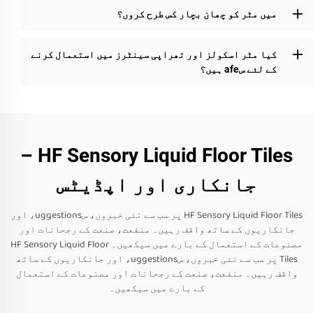
میں مٹر کو چھان بچار کس طرح کروں؟
کیا مٹر اسکولز اور تھراپی سینٹرز میں استعمال کرنے
کے لئے سafe ہیں؟
HF Sensory Liquid Floor Tiles –
جانکاری اور اپڈیٹس
HF Sensory Liquid Floor Tiles پر سب سے نئی خبروں، سuggestions، اور
جانکاریوں کے ساتھ واقف رہیں۔ منفعت، صنعت کے رجحانات اور
مصنوعات کے استعمال کے بارے میں سیکھیں۔ HF Sensory Liquid Floor
Tiles پر سب سے نئی خبروں، سuggestions، اور جانکاریوں کے ساتھ
واقف رہیں۔ منفعت، صنعت کے رجحانات اور مصنوعات کے استعمال
کے بارے میں سیکھیں۔