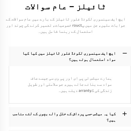
ٹائیلز – عام سوالات
ایچ ایف سینسوری لکوئڈ فلور ٹائیلز کے بارے میں عام سوالات کے
جوابات ملیں، جن میں پrouct خصوصیات، تعمیر کرنے کی چوند اور
استعمال کے رہنما شامل ہیں۔
ایچ ایف سینسوری لکوئڈ فلور ٹائیلز میں کیا کیا
مواد استعمال ہوتے ہیں؟
ہمارے میٹس تی پی ای اور پی وی سی جیسے صاف
مواد سے بنائے جاتے ہیں، جو سلامتی اور طویل
زندگی کی گarranty دیتے ہیں۔
کیا یہ میٹس حسی پرداش کے خلل والے بچوں کے لئے مناسب
ہیں؟