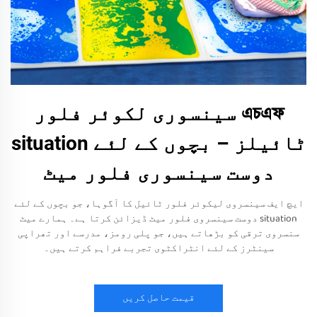
এচএফ سینسوری لکوئر فلور
ٹائیلز – بچوں کے لئے situation
دوست سینسوری فلور میٹ
ایچ ایف سینسروی لیکوئر فلور ٹائیل کا آگوہا، جو بچوں کے لئے
situation دوست سینسروی فلور میٹ ڈیزائن کرتا ہے۔ ہمارے میٹ
سنسروی ترقی کو بڑھاتے ہیں، جو پلی رومز، مدرسے اور تھراپی
سینٹرز کے لئے انٹراکٹوی تجربے فراہم کرتے ہیں۔
قیمت حاصل کریں