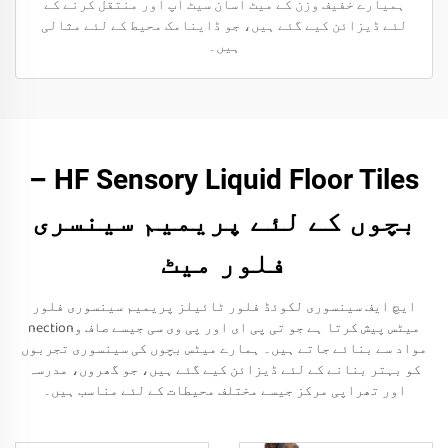
ہمیارے خفیف وزن کے میٹ آسان سیٹ اپ اور منتقل کرنے کے
لئے ڈیزائن کیے گئے ہیں، جو ڈاینامک محیط کے لئے مثالی
ہیں۔
HF Sensory Liquid Floor Tiles –
بچوں کے لئے پریمیم سینسری
فلور میٹ
ایچ ایف سینسوری لکوئڈ فلور ٹائیلز پریمیم سینسوری فلور
میٹس پیش کرتا ہے جو تی پی ای اور پی وی سی جیسے صاف وnection
مواد سے بنائے جاتے ہیں۔ ہمارے میٹس بچوں کی سینسوری تجربوں
کو بہتر بنانے کے لئے ڈیزائن کیے گئے ہیں، جو گھروں، مدرسہ
اور تھراپی مرکز جیسے مختلف محیطات کے لئے مناسب ہیں۔