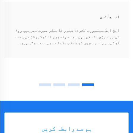
امہ جانسن
ایچ ایف سینسوری لکوئڈ فلور ٹائیلز میرے تھریپی روم
کی بہت بڑی اضافی ہیں۔ وہ سینسوری انٹیگریشن میں مدد
کرتی ہیں اور بچوں کو فوکس رکھنے میں مدد دیتی ہیں۔
ہم سے رابطہ کریں