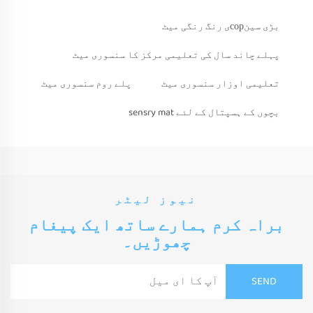
بڑی سینсорی رنگ رنگی میٹ
پہلے چاند سال کی تعلیمی مرکز کا سنسوری میٹ
تعلیمی اوزار سنسوری میٹ
پلے روم سنسوری میٹ
بچوں کے ہسپتال کے لئے sensry mat
نیوز لیٹر
براہ کرم ہمارے ساتھ ایک پیغام
چھوڑیں۔