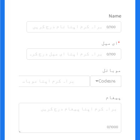
Name
0/100
ای میل
0/100
موبائل
Code
0/16
پیغام
0/1000