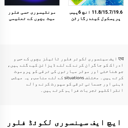
11.8/15.7/19.6 انچ 6پیس
مونٹیسوری حسی فلور
پریسکول کیندرگارٹن
میٹ بچوں کے تعلیمی
نرسری سنسوری فلور میٹ
خیلوں کے لئے یو وی
بچوں کے لئے غیر چلنے
منعکس حسی طےین فلور
والے سنسوری میٹس
ٹائیلز فار فidgets
لiquid فلور ٹائیل سیٹ
خیلوں کے لئے
एच ایف سینسوری لکوئر فلور ٹائیلز بچوں کے حس و
ادراک کو جاگران کرنے کے لئے ڈیزائن کیے گئے ہیں،
جو شناختی اور موٹر مہارتوں کی ترقی کو پروموٹ
کرتے ہیں۔ مختلف situations کے لئے مناسب، یہ میٹس
ذہنی اور جسمانی ترقی کو سپورٹ کرنے والے
انٹراکٹیو تجربات فراہم کرتے ہیں۔
ایچ ایف سینسوری لکوئڈ فلور