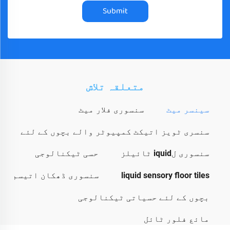
Submit
متعلقہ تلاش
سینسر میٹ
سنسوری فلار میٹ
سنسری ٹویز اتیکٹ کمپیوٹر والے بچوں کے لئے
سنسوری لiquid ٹائیلز
حسی ٹیکنالوجی
liquid sensory floor tiles
سنسوری ڈھکان اتیسم
بچوں کے لئے حسیاتی ٹیکنالوجی
مائع فلور ٹائل