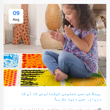
09
Aug
ہینگ فو حسی تعلیمی ٹیکنالوجی کا آپ کا
دروازہ حسی دنیا تک ہے!
HF حسی لمبے فلور ٹائیلز مختلف حسی ٹیکنالوجی، آلہ اور