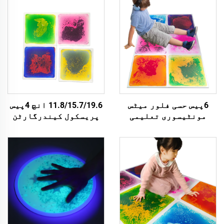
6پیس حسی فلور میٹس
11.8/15.7/19.6 انچ 4پیس
مونٹیسوری تعلیمی
پریسکول کیندرگارٹن
بچوں کے کھیل کے لئے
نرسری سنسوری فلور میٹ
تیار ہیں انکشاف کمی
بچوں کے لئے غیر چلنے
کرنے کے لئے لیکوڈ حسی
والے سنسوری میٹس
ٹائیلز
لiquid فلور ٹائیل سیٹ