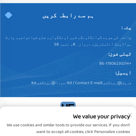
ہم سے رابطہ کریں
پتہ:
چائنہ کی صوبے گوانگڈونگ، شہر ڈونگگوان، ضلع قیائوتھو، پارک
ہواڈینگ انڈسٹریل، دروازہ 8، نمبر 58
ٹیلی فون:
+86-17806230214
ایمیل:
فروش@ہینگفو.ltd
/ Contact E-maill:
سودا@ہینگفو.ltd
We value your privacy
کاپی رائٹ © 2024، ڈونگگوان ہینگفو پلسٹک پروڈکٹس کو.,
We use cookies and similar tools to provide our services. If you don't
لیمیٹڈ. تمام حقوق محفوظ ہیں
خصوصیت رپورٹ
want to accept all cookies, click Personalize cookies.