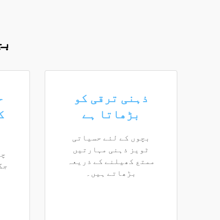
بچ
ذہنی ترقی کو
ح
بڑھاتا ہے
ک
بچوں کے لئے حسیاتی
ٹویز ذہنی مہارتیں
چم
ممتع کھیلنے کے ذریعہ
جگ
بڑھاتے ہیں۔