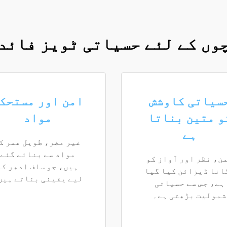
وں کے لئے حسیاتی ٹویز فائد
سیاتی کاوشش
امن اور مستحک
و متین بناتا
مواد
ہے
غیر مضر، طویل عمر ک
مواد سے بنائے گئے
ن، نظر اور آواز کو
ہیں، جو ساف ادھر کے
انا ڈیزائن کیا گیا
لیے یقینی بناتے ہیں
ہے، جس سے حسیاتی
شمولیت بڑھتی ہے۔