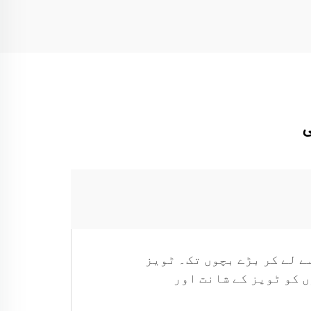
ے لے کر بڑے بچوں تک۔ ٹویز
 کو ٹویز کے شانت اور