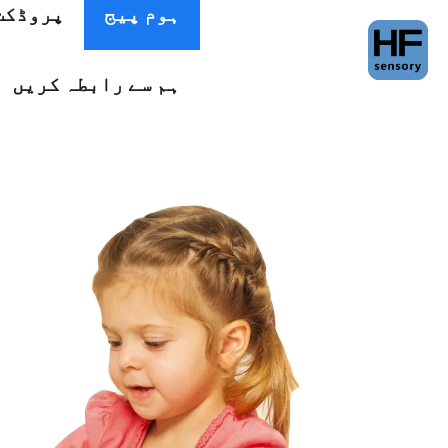
ہوم پیج
پروڈکٹ
ہم سے رابطہ کریں