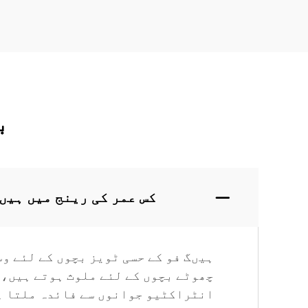
ب
کس عمر کی رینج میں ہیں
ہیںگ فو کے حسی ٹویز بچوں کے لئے وس
چھوٹے بچوں کے لئے ملوث ہوتے ہیں، 
انٹراکٹیو جوانوں سے فائدہ ملتا ہ