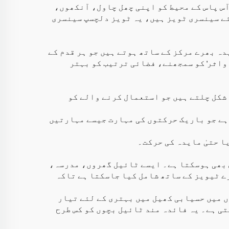
س پاس کے محیط کو اپنی چھل چاول، آنکھوں،
سری لکیدی فلور ٹائیلز بچوں کے لئے سینسری ٹویز ہیں، یہ ٹویز دلچسپ سینسری
ٹائیلز مایدہ بھرے مرکز کے ساتھ ہوتے ہیں جو ہر قدم کے
 واثر' کو سمجھنے، فضائی ترتیب کو بہتر
شکل چلتے ہیں جو استعمال کرنے والے کو
ہے جو باریک حرکتوں کی مہارت جیسے مہارتیں
دار اور سکھنے والی پروسیس بھی ہوسکتا ہے۔ ایسے ٹائیل گھروں، مدرسہ،
ے ٹیویز کے ساتھ شامل کیا جاسکتا ہے تاکہ
ہیں جو بچوں میں حسیابی کھیل میں بہتری کے لئے تیار
ی ہے۔ یہ فائدہ مند ٹائیل بچوں کو کس طرح