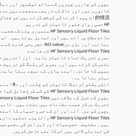
بچوں کو چاروں چیزوں کے ساتھ ٹیکسچر اور دیگر
的情况ات پیدا کرنے کی کوشش کرتے ہیں جو فعال سوچ، حرکت اور مثبت خوشحالی کو بڑھاتے ہیں۔
HF حسی روان فلور ٹائیلز کی تدریس
ensory Liquid Floor Tiles
ساتھ سطح پر آتے ہیں اور تبدیل ہوتے ہیں۔ اس ط
بنانے، اور بڑی مز:NO value: تفریحی قدرت کے ساتھ ہے۔
HF Sensory Liquid Floor Tiles کے فائدے
بصری تحریک: تمام ٹائیلز مایدہ اور اندرین حر
متمرکز کرتے ہیں اور بصری ٹریکنگ کو تربیت د
مسیس کا جائزہ: اپنے پاؤں کے نیچے بہتا ماید
بہتر بناتا ہے۔
انٹریکٹو لرننگ: ٹائیلز کو چلنے اور دबانے سے بچوں کو خاص اثرات محسوس ہوتے ہیں جیسے دباو، حرکت، یا حتیٰ مایدہ کی حرکت۔
HF Sensory Liquid Floor Tiles کو کس طرح شامل کیا جائے
تحریک مرکز جیسے مقامات میں ملتے ہیں۔ تاہم 
بچوں کو مزہ آئے اور ان کے حس و حسیاب کا استع
ensory Liquid Floor Tiles
ہیں۔ مفتیضہ خصوصیات اور ڈیزائن کی مجموعیت 
کی تبدیلی لاتی ہیں اس کا علم حاصل کریں۔