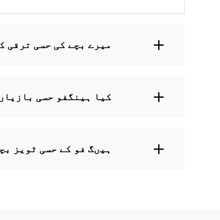
میرے بچے کی حسی ترقی ک
کیا ہینگفو حسی بازیاں 
ہیںگ فو کے حسی ٹویز بچ