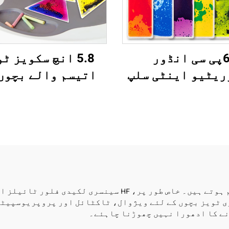
6پی سی انڈور
5.8 انچ سکویز ٹ
ریٹیو اینٹی سلپ
اتیسم والے بچوں
-ٹوکسک بچوں کے
لئے مونٹیسیری سٹ
ی طےین سٹائرکیس
ٹوی رلیف سنسوری 
میٹ حسی خیلوں کے
ربار ٹوی 2 سے 6 سال تک
لئے ات Zak Spectrum
بچوں کے لئے
سینسری ٹویز بچوں کے ترقی میں خاص طور پر اہم ہوتے ہیں۔ خاص
ی ٹویز بچوں کے لئے ویژوال، ٹاکٹائل اور پروپریوسپیٹی
نے کا ادھورا نہیں چھوڑنا چاہئے۔