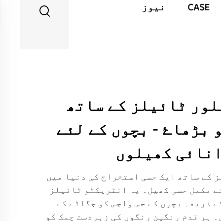
CASE
نیوز
 فلور ٹائیلز کے ساتھ
 بڑھاۓ - بچوں کے لئے
انائی کھیلوں
لز کے ساتھ ایک حسی استخراج کی دنیا میں
ے مکمل حسی کھیل۔ یہ انٹریکٹو ٹائیلز
ے ذریعہ بچوں کے حس واجس کو جگاڻے کے
۔ ہر قدم رنگین رنگوں کی زبردست چمک کو