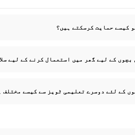
و کیسے حمایت کرسکتے ہیں؟
بچوں کے لیے گھر میں استعمال کرنے کے لیے سلا
وں کے لئے دوسرے تعلیمی ٹویز سے کیسے مختلف 