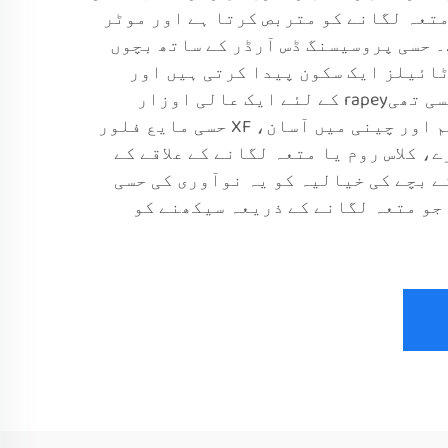
متعہ لگانے کو متربص کرتا ہے اور موٹر
کرتا ہے۔ حسی پروسیسنگ ڈس آرڈر کے ساتھ بچوں
ٹائیلز ایک سکون پیدا کرتی ہیں اور
مارپیش تجربہ، انھیں حسی تھیrapey کے لئے ایک عالی اوزار
بناتی ہیں۔ سیف، مستحکم اور چینی میں آسان، XF حسی مایع فلور
، کلاس روم یا متعہ لگانے کے علاقے کے
ے بچے کی خیالیہ کو یہ نوآوری کی حسی
جو متعہ لگانے کے ذریعہ سیکھنے کو