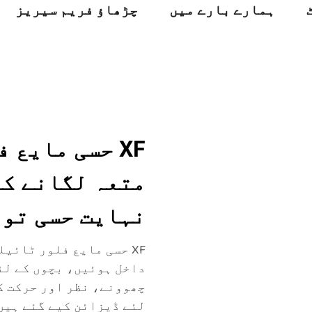
ہمارے بارے میں
چڑھاؤ فریم سیریز
XF حسی مایع
متعہ لگانے کو
نہایت حسی تو
XF حسی مایع فلور ٹائی
داخل ہوئیں، بچوں کے لئ
چھوونے، نظر اور حرکت ک
لئے ڈیزائن کیے گئے ہیں