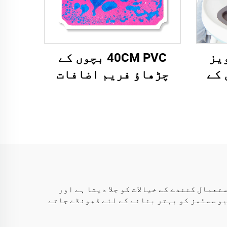
ویز
40CM PVC بچوں کے
 کے
چڑھاؤ فریم اضافات
ریس
سafe موثق اخراج ٹیوز
سافٹ
لیک سنسوری فلور
ٹائیلز 0-14 سال کے
لئے
 طور پر، HF سینسری لکیدی فلور ٹائیلز استعمال کنندے کے خیالات کو جلا دیتا ہے اور
و سسٹمز کو بہتر بنانے کے لئے ڈھونڈے جاتے