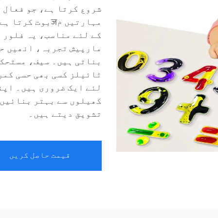
شروع کرتا ہے، جو فعال 
مہارتیں مजبوت 
کے لئے مناسب، یہ فلور 
ٹائیلز کسی بھی حسی کمرے
لئے ایک ضروری ہیں۔ اپن
کھیلوں سے بہتر بنائیں 
تشویق دیتے ہیں۔
قیمت حاصل کریں