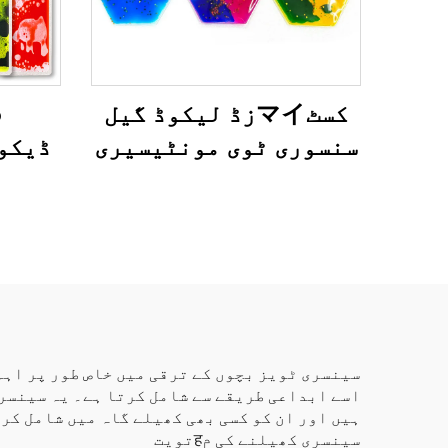
کسٹマイزڈ لیکوڈ گیل
سنسوری ٹوی مونٹیسیری
ڈیکو
سرگرمیاں 3D تی پی یو
نان
گیل فجیٹ ٹویز اتیسم
تعلیم
والے بچے کے اندر
فلور 
وجدان کی رہائش کے لئے
اسے ابداعی طریقے سے شامل کرتا ہے۔ یہ سینسر
ہیں اور ان کو کسی بھی کھیلے گاہ میں شامل کر
سینسری کھیلنے کی مहتویت