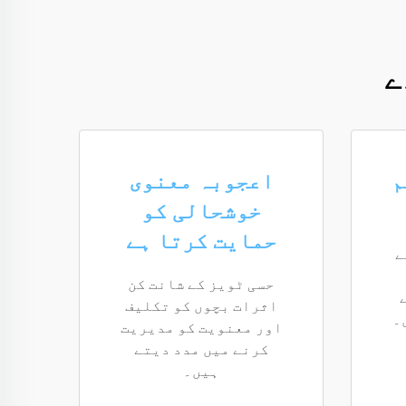
ے
م
اعجوبہ معنوی
خوشحالی کو
حمایت کرتا ہے
ے
حسی ٹویز کے شانت کن
اثرات بچوں کو تکلیف
۔
اور معنویت کو مدیریت
کرنے میں مدد دیتے
ہیں۔