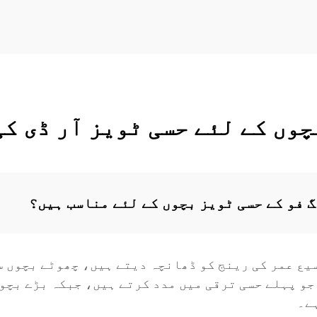
چوں کے لئے حسی ٹویز آر ڈی کی
گ فو کے حسی ٹویز بچوں کے لئے مناسب ہیں؟
یع عمر کی رینج کو ڈھانچہ دیتے ہیں، چھوٹے بچوں س
جو پہلے حسی ترقی میں مدد کرتے ہیں، جبکہ بڑے بچوں
ے۔