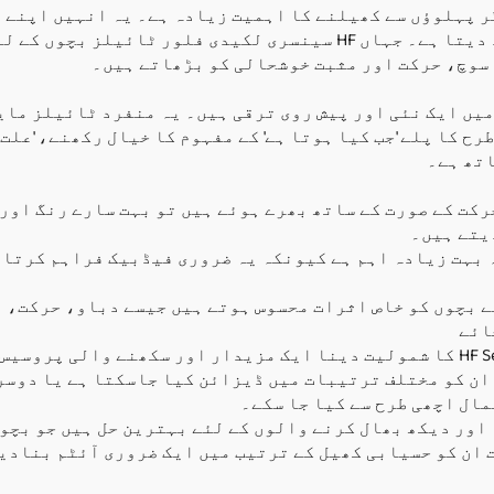
 پہلوؤں سے کھیلنے کا اہمیت زیادہ ہے۔ یہ انہیں اپنے آ
کانوں، موں اور ناک کے ذریعے سمجھنے میں مدد دیتا ہے۔ جہاں HF سین
HF S سنسوری پلے کے شعبے میں ایک نئی اور پیش روی ترقی ہیں۔ یہ منفرد 
رح کا پلے 'جب کیا ہوتا ہے' کے مفہوم کا خیال رکھنے، 'علت
کت کے صورت کے ساتھ بھرے ہوئے ہیں تو بہت سارے رنگ اور 
یتے ہیں۔
ہ بہت زیادہ اہم ہے کیونکہ یہ ضروری فیڈبیک فراہم کرتا 
بچوں کے خیل کے علاقے میں HF Sensory Liquid Floor Tiles کا شمولیت دینا ایک مزی
ان کو مختلف ترتیبات میں ڈیزائن کیا جاسکتا ہے یا دوسر
مال اچھی طرح سے کیا جا سکے۔
HF S والدین، تعلیم دان، اور دیکھ بھال کرنے والوں کے لئے بہترین حل 
ان کو حسیابی کھیل کے ترتیب میں ایک ضروری آئٹم بنادیت