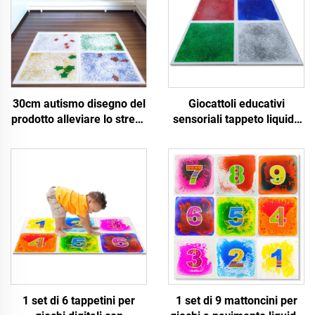
30cm autismo disegno del
Giocattoli educativi
prodotto alleviare lo stress
sensoriali tappeto liquido
ansia didattica pavimento
piastrelle di pavimento di
liquido piastrelle
lava liquida per bambini
sensoriale tappeto gel
autistici inquieti
pavimento tappeto di lava
per autistici
1 set di 6 tappetini per
1 set di 9 mattoncini per