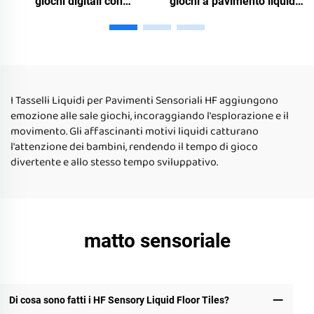
giochi digitali con
giochi a pavimento liquido
pavimento liquido per
digitali per bambini
giocattoli educativi per
giocattoli educativi per
bambini autistici
bambini autistici
I Tasselli Liquidi per Pavimenti Sensoriali HF aggiungono
emozione alle sale giochi, incoraggiando l'esplorazione e il
movimento. Gli affascinanti motivi liquidi catturano
l'attenzione dei bambini, rendendo il tempo di gioco
divertente e allo stesso tempo sviluppativo.
matto sensoriale
Di cosa sono fatti i HF Sensory Liquid Floor Tiles?