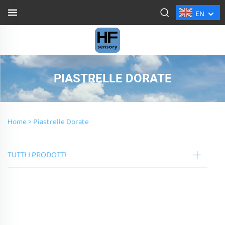
EN
PIASTRELLE DORATE
Home >
Piastrelle Dorate
TUTTI I PRODOTTI