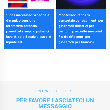
15pcs materasso sensoriale
Montessori tappeto
dinamico sensibile
sensoriale per pavimenti per
interattivo rotondo
giocattoli didattici per
pianoforte angolo pulsanti
bambini piastrelle sensoriali
lava 15 colori scala piastrelle
fluide riflettenti per
liquide set
giocattoli per bambini
NEWSLETTER
PER FAVORE LASCIATECI UN
MESSAGGIO