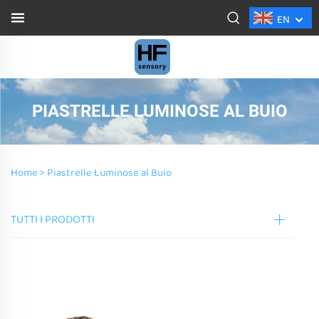
EN
PIASTRELLE LUMINOSE AL BUIO
Home >
Piastrelle Luminose al Buio
TUTTI I PRODOTTI