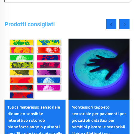
Prodotti consigliati
15pcs materasso sensoriale
Montessori tappeto
dinamico sensibile
sensoriale per pavimenti per
interattivo rotondo
giocattoli didattici per
pianoforte angolo pulsanti
bambini piastrelle sensoriali
lava 15 colori scala piastrelle
fluide riflettenti per