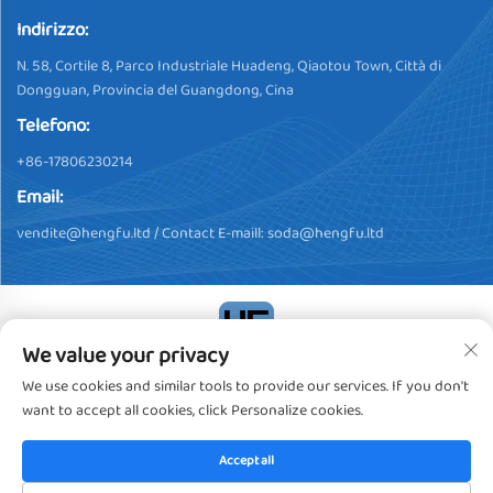
Indirizzo:
N. 58, Cortile 8, Parco Industriale Huadeng, Qiaotou Town, Città di
Dongguan, Provincia del Guangdong, Cina
Telefono:
+86-17806230214
Email:
vendite@hengfu.ltd
/ Contact E-maill:
soda@hengfu.ltd
We value your privacy
Copyright © 2024, Dongguan Hengfu Plastic Products Co., Ltd.
We use cookies and similar tools to provide our services. If you don't
Tutti i diritti riservati
Informativa sulla privacy
want to accept all cookies, click Personalize cookies.
Accept all